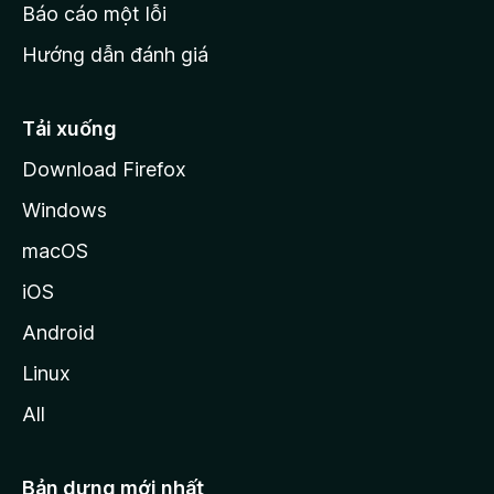
o
Báo cáo một lỗi
z
Hướng dẫn đánh giá
i
l
l
Tải xuống
a
Download Firefox
Windows
macOS
iOS
Android
Linux
All
Bản dựng mới nhất