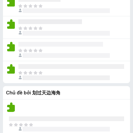
ạ
a
à
ế
C
n
c
o
p
h
g
ó
h
ư
n
x
ạ
a
à
ế
C
n
c
o
p
h
g
ó
h
ư
n
x
ạ
a
à
ế
C
n
c
o
p
h
g
ó
h
ư
n
x
ạ
a
à
ế
C
n
c
o
p
h
g
ó
h
ư
n
x
ạ
Chủ đề bởi 划过天边海角
a
à
ế
n
c
o
p
g
ó
h
n
x
ạ
à
ế
n
o
p
C
g
h
h
n