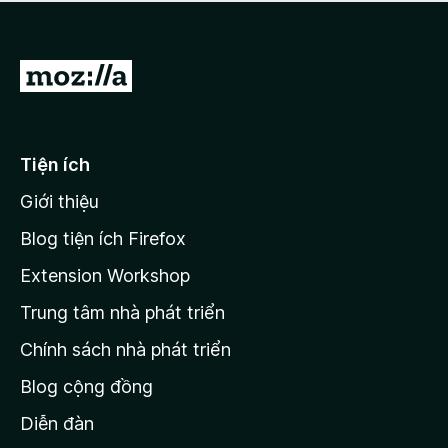
a
h
o
c
ạ
ó
n
x
Đ
g
ế
n
i
p
à
đ
h
o
ạ
ế
Tiện ích
n
n
g
Giới thiệu
t
n
r
à
Blog tiện ích Firefox
o
a
Extension Workshop
n
Trung tâm nhà phát triển
g
c
Chính sách nhà phát triển
h
Blog cộng đồng
ủ
M
Diễn đàn