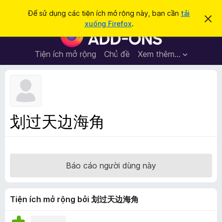
T
Đăng nhập
Để sử dụng các tiện ích mở rộng này, bạn cần
tải
B
ì
xuống Firefox
.
ỏ
T
m
q
i
u
k
a
ệ
Tiện ích mở rộng
Chủ đề
Xem thêm…
i
t
n
h
ế
ô
í
m
n
c
g
b
h
á
t
o
划过天边海角
n
r
à
ì
y
n
h
Báo cáo người dùng này
d
u
y
Tiện ích mở rộng bởi 划过天边海角
ệ
t