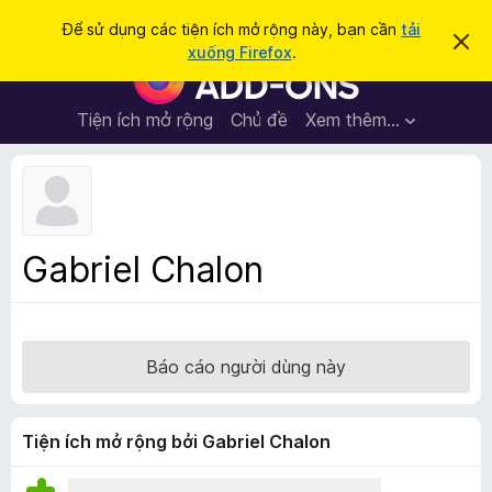
T
Đăng nhập
Để sử dụng các tiện ích mở rộng này, bạn cần
tải
B
ì
xuống Firefox
.
ỏ
T
m
q
i
u
k
a
ệ
Tiện ích mở rộng
Chủ đề
Xem thêm…
i
t
n
h
ế
ô
í
m
n
c
g
b
h
á
t
o
Gabriel Chalon
n
r
à
ì
y
n
h
Báo cáo người dùng này
d
u
y
Tiện ích mở rộng bởi Gabriel Chalon
ệ
t