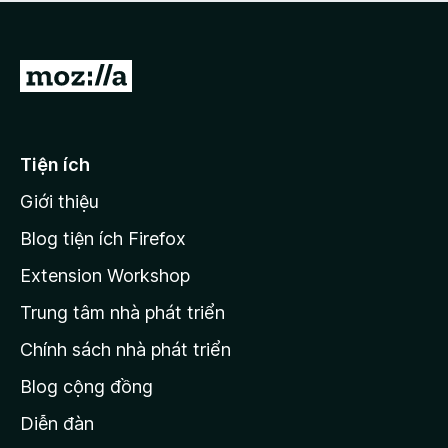
a
h
o
c
ạ
ó
n
x
Đ
g
ế
n
i
p
à
đ
h
o
ạ
ế
Tiện ích
n
n
g
Giới thiệu
t
n
r
à
Blog tiện ích Firefox
o
a
Extension Workshop
n
Trung tâm nhà phát triển
g
c
Chính sách nhà phát triển
h
Blog cộng đồng
ủ
M
Diễn đàn