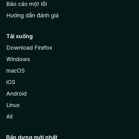
o
Báo cáo một lỗi
z
Hướng dẫn đánh giá
i
l
l
Tải xuống
a
Download Firefox
Windows
macOS
iOS
Android
Linux
All
Bản dựng mới nhất