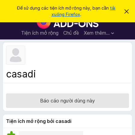
T
Đăng nhập
Để sử dụng các tiện ích mở rộng này, bạn cần
tải
B
ì
xuống Firefox
.
ỏ
T
m
q
i
u
k
a
ệ
Tiện ích mở rộng
Chủ đề
Xem thêm…
i
t
n
h
ế
ô
í
m
n
c
g
b
h
á
t
o
casadi
n
r
à
ì
y
n
h
Báo cáo người dùng này
d
u
y
Tiện ích mở rộng bởi casadi
ệ
t