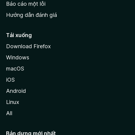
o
Báo cáo một lỗi
z
Hướng dẫn đánh giá
i
l
l
Tải xuống
a
Download Firefox
Windows
macOS
iOS
Android
Linux
All
Bản dựng mới nhất