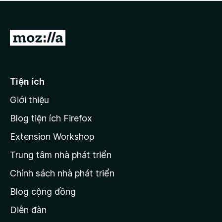
a
h
o
c
ạ
ó
n
x
Đ
g
ế
n
i
p
à
đ
h
o
ạ
ế
Tiện ích
n
n
g
Giới thiệu
t
n
r
à
Blog tiện ích Firefox
o
a
Extension Workshop
n
Trung tâm nhà phát triển
g
c
Chính sách nhà phát triển
h
Blog cộng đồng
ủ
M
Diễn đàn