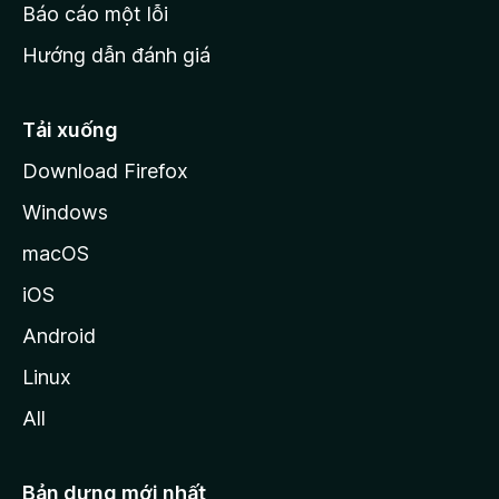
o
Báo cáo một lỗi
z
Hướng dẫn đánh giá
i
l
l
Tải xuống
a
Download Firefox
Windows
macOS
iOS
Android
Linux
All
Bản dựng mới nhất