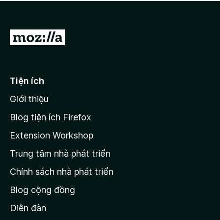
a
h
o
c
ạ
ó
n
x
Đ
g
ế
n
i
p
à
đ
h
o
ạ
ế
Tiện ích
n
n
g
Giới thiệu
t
n
r
à
Blog tiện ích Firefox
o
a
Extension Workshop
n
Trung tâm nhà phát triển
g
c
Chính sách nhà phát triển
h
Blog cộng đồng
ủ
M
Diễn đàn