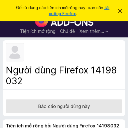
T
Đăng nhập
Để sử dụng các tiện ích mở rộng này, bạn cần
tải
B
ì
xuống Firefox
.
ỏ
T
m
q
i
u
k
a
ệ
Tiện ích mở rộng
Chủ đề
Xem thêm…
i
t
n
h
ế
ô
í
m
n
c
g
b
h
á
t
o
Người dùng Firefox 14198
n
r
à
032
ì
y
n
h
d
u
Báo cáo người dùng này
y
ệ
Tiện ích mở rộng bởi Người dùng Firefox 14198032
t