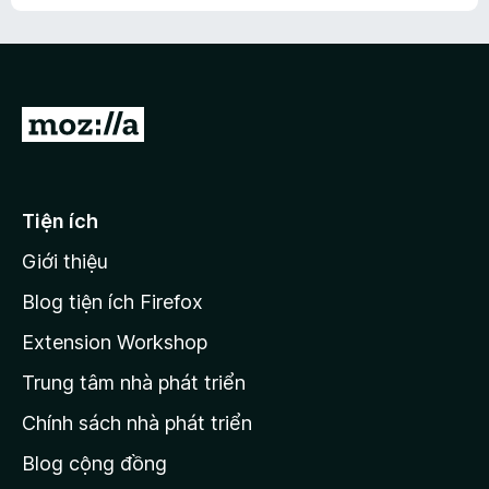
h
ế
n
ư
p
à
a
h
o
c
ạ
ó
n
x
Đ
g
ế
n
i
p
à
đ
h
o
ạ
ế
Tiện ích
n
n
g
Giới thiệu
t
n
r
à
Blog tiện ích Firefox
o
a
Extension Workshop
n
Trung tâm nhà phát triển
g
c
Chính sách nhà phát triển
h
Blog cộng đồng
ủ