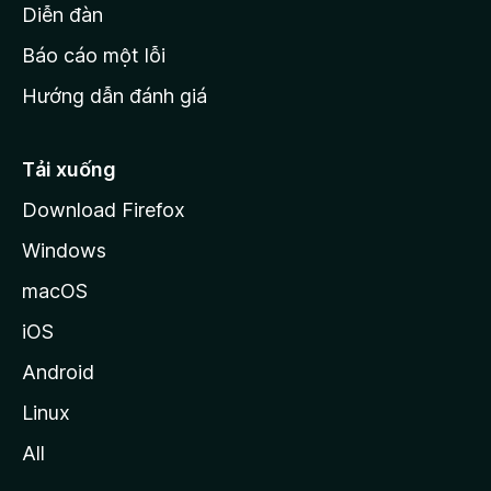
M
Diễn đàn
o
Báo cáo một lỗi
z
Hướng dẫn đánh giá
i
l
l
Tải xuống
a
Download Firefox
Windows
macOS
iOS
Android
Linux
All