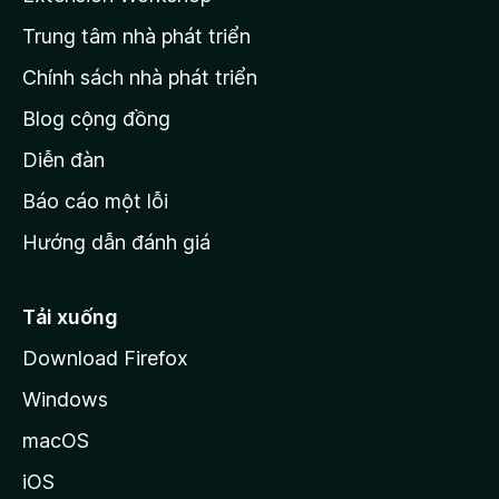
n
Trung tâm nhà phát triển
g
c
Chính sách nhà phát triển
h
Blog cộng đồng
ủ
M
Diễn đàn
o
Báo cáo một lỗi
z
Hướng dẫn đánh giá
i
l
l
Tải xuống
a
Download Firefox
Windows
macOS
iOS