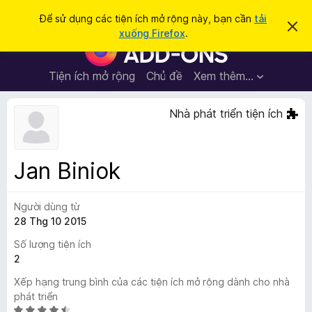
T
Đăng nhập
Để sử dụng các tiện ích mở rộng này, bạn cần
tải
B
ì
xuống Firefox
.
ỏ
T
m
q
i
u
k
a
ệ
Tiện ích mở rộng
Chủ đề
Xem thêm…
i
t
n
h
ế
ô
í
Nhà phát triển tiện ích
m
n
c
g
b
h
á
t
o
Jan Biniok
n
r
à
ì
y
Người dùng từ
n
28 Thg 10 2015
h
d
Số lượng tiện ích
u
2
y
Xếp hạng trung bình của các tiện ích mở rộng dành cho nhà
ệ
phát triển
t
X