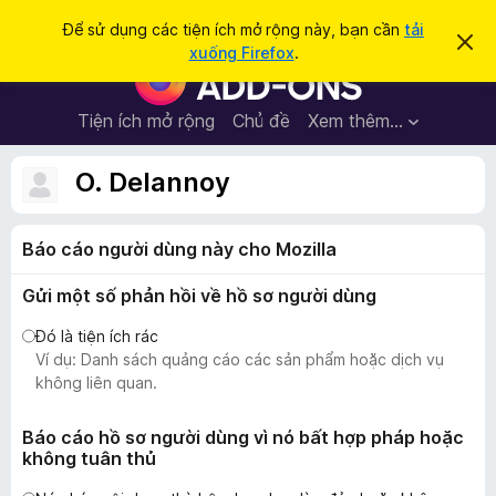
T
Đăng nhập
Để sử dụng các tiện ích mở rộng này, bạn cần
tải
B
ì
xuống Firefox
.
ỏ
T
m
q
i
u
k
a
ệ
Tiện ích mở rộng
Chủ đề
Xem thêm…
i
t
n
h
ế
ô
í
O. Delannoy
m
n
c
g
b
h
á
Báo cáo người dùng này cho Mozilla
t
o
n
r
à
Gửi một số phản hồi về hồ sơ người dùng
ì
y
n
Đó là tiện ích rác
h
Ví dụ: Danh sách quảng cáo các sản phẩm hoặc dịch vụ
d
không liên quan.
u
y
Báo cáo hồ sơ người dùng vì nó bất hợp pháp hoặc
không tuân thủ
ệ
t