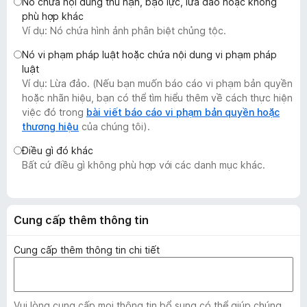
Nó chứa nội dung thù hận, bạo lực, lừa đảo hoặc không
F
phù hợp khác
i
Ví dụ: Nó chứa hình ảnh phân biệt chủng tộc.
r
Nó vi phạm pháp luật hoặc chứa nội dung vi phạm pháp
e
luật
f
Ví dụ: Lừa đảo. (Nếu bạn muốn báo cáo vi phạm bản quyền
o
hoặc nhãn hiệu, bạn có thể tìm hiểu thêm về cách thực hiện
x
việc đó trong
bài viết báo cáo vi phạm bản quyền hoặc
thương hiệu
của chúng tôi).
Điều gì đó khác
Bất cứ điều gì không phù hợp với các danh mục khác.
Cung cấp thêm thông tin
Cung cấp thêm thông tin chi tiết
Vui lòng cung cấp mọi thông tin bổ sung có thể giúp chúng