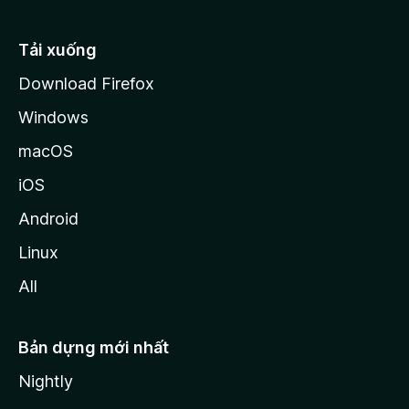
l
l
Tải xuống
a
Download Firefox
Windows
macOS
iOS
Android
Linux
All
Bản dựng mới nhất
Nightly