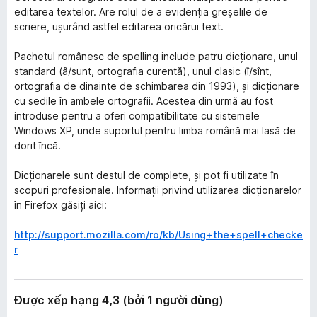
editarea textelor. Are rolul de a evidenția greșelile de
scriere, ușurând astfel editarea oricărui text.
Pachetul românesc de spelling include patru dicționare, unul
standard (â/sunt, ortografia curentă), unul clasic (î/sînt,
ortografia de dinainte de schimbarea din 1993), și dicționare
cu sedile în ambele ortografii. Acestea din urmă au fost
introduse pentru a oferi compatibilitate cu sistemele
Windows XP, unde suportul pentru limba română mai lasă de
dorit încă.
Dicționarele sunt destul de complete, și pot fi utilizate în
scopuri profesionale. Informații privind utilizarea dicționarelor
în Firefox găsiți aici:
http://support.mozilla.com/ro/kb/Using+the+spell+checke
r
Được xếp hạng 4,3 (bởi 1 người dùng)