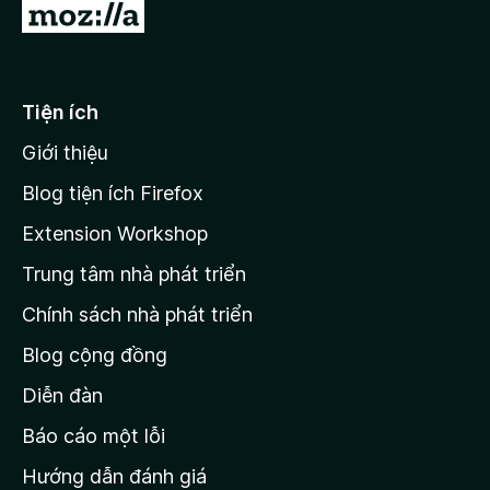
Đ
i
đ
ế
Tiện ích
n
Giới thiệu
t
r
Blog tiện ích Firefox
a
Extension Workshop
n
Trung tâm nhà phát triển
g
c
Chính sách nhà phát triển
h
Blog cộng đồng
ủ
M
Diễn đàn
o
Báo cáo một lỗi
z
Hướng dẫn đánh giá
i