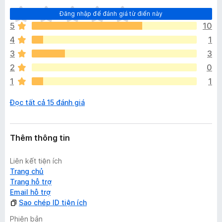
C
Đăng nhập để đánh giá từ điển này
h
5
10
ư
4
1
a
c
3
3
ó
2
0
x
1
1
ế
p
Đọc tất cả 15 đánh giá
h
ạ
n
g
Thêm thông tin
n
à
Liên kết tiện ích
o
Trang chủ
Trang hỗ trợ
Email hỗ trợ
Sao chép ID tiện ích
Phiên bản