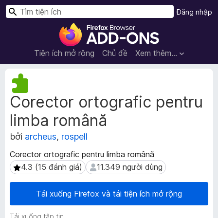
T
Đăng nhập
ì
T
m
i
k
ệ
Tiện ích mở rộng
Chủ đề
Xem thêm…
i
n
ế
í
S
m
c
i
Corector ortografic pentru
ê
h
u
t
limba română
d
r
ữ
ì
bởi
archeus
,
rospell
l
n
i
Corector ortografic pentru limba română
h
ệ
4.3 (15 đánh giá)
11.349 người dùng
4.3 (15 đánh giá)
11.349 người dùng
d
u
m
u
ở
y
Tải xuống Firefox và tải tiện ích mở rộng
r
ệ
ộ
t
Tải xuống tập tin