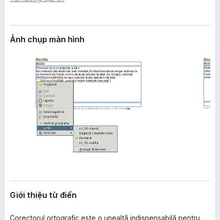
n
F
g
i
r
Ảnh chụp màn hình
e
f
o
x
Giới thiệu từ điển
Corectorul ortografic este o unealtă indispensabilă pentru