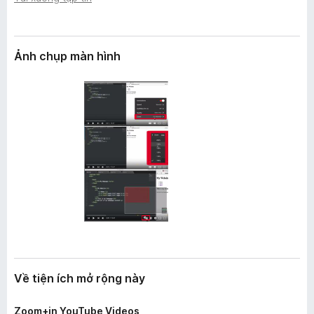
n
F
g
i
r
Ảnh chụp màn hình
e
f
o
x
Về tiện ích mở rộng này
Zoom+in YouTube Videos