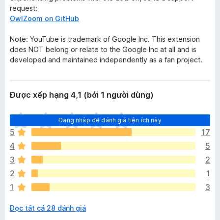
request:
OwlZoom on GitHub
Note: YouTube is trademark of Google Inc. This extension
does NOT belong or relate to the Google Inc at all and is
developed and maintained independently as a fan project.
Được xếp hạng 4,1 (bởi 1 người dùng)
C
Đăng nhập để đánh giá tiện ích này
h
5
17
ư
4
5
a
c
3
2
ó
2
1
x
1
3
ế
p
Đọc tất cả 28 đánh giá
h