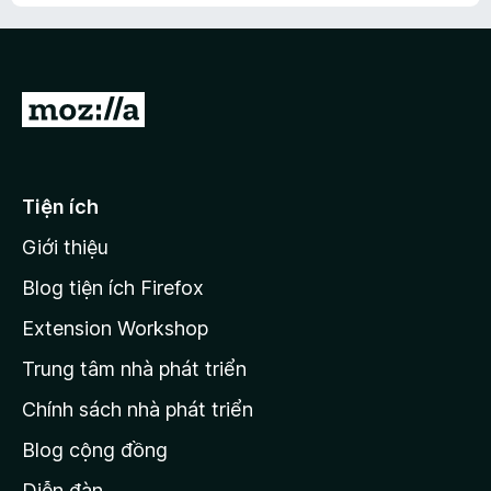
Đ
i
đ
ế
Tiện ích
n
Giới thiệu
t
r
Blog tiện ích Firefox
a
Extension Workshop
n
Trung tâm nhà phát triển
g
c
Chính sách nhà phát triển
h
Blog cộng đồng
ủ
M
Diễn đàn