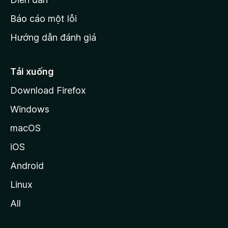
o
Báo cáo một lỗi
z
Hướng dẫn đánh giá
i
l
l
Tải xuống
a
Download Firefox
Windows
macOS
iOS
Android
Linux
All