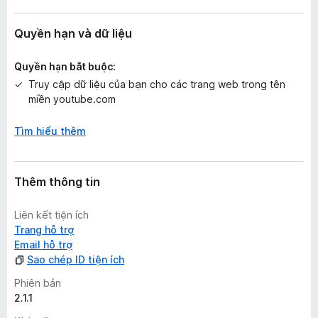
ạ
n
g
Quyền hạn và dữ liệu
n
à
Quyền hạn bắt buộc:
o
Truy cập dữ liệu của bạn cho các trang web trong tên
miền youtube.com
Tìm hiểu thêm
Thêm thông tin
Liên kết tiện ích
Trang hỗ trợ
Email hỗ trợ
Sao chép ID tiện ích
Phiên bản
2.1.1