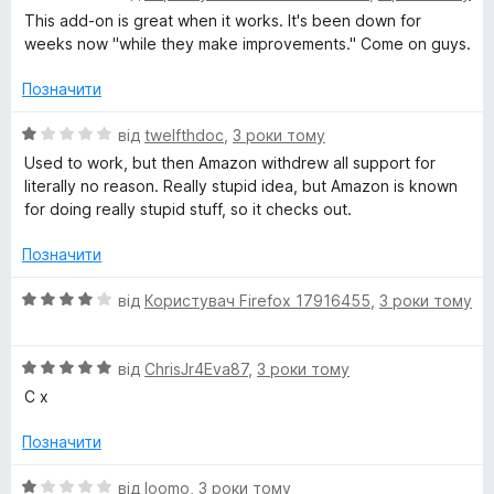
x
ц
к
This add-on is great when it works. It's been down for
і
а
weeks now "while they make improvements." Come on guys.
н
1
к
з
Позначити
а
5
3
О
від
twelfthdoc
,
3 роки тому
з
ц
Used to work, but then Amazon withdrew all support for
5
і
literally no reason. Really stupid idea, but Amazon is known
н
for doing really stupid stuff, so it checks out.
к
а
Позначити
1
з
О
від
Користувач Firefox 17916455
,
3 роки тому
5
ц
і
О
н
від
ChrisJr4Eva87
,
3 роки тому
ц
к
C x
і
а
н
4
Позначити
к
з
а
5
О
від
loomo
,
3 роки тому