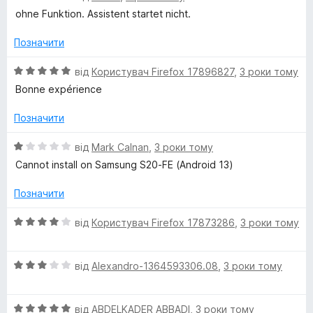
5
ц
ohne Funktion. Assistent startet nicht.
з
і
5
н
Позначити
к
а
О
від
Користувач Firefox 17896827
,
3 роки тому
1
ц
Bonne expérience
з
і
5
н
Позначити
к
а
О
від
Mark Calnan
,
3 роки тому
5
ц
Cannot install on Samsung S20-FE (Android 13)
з
і
5
н
Позначити
к
а
О
від
Користувач Firefox 17873286
,
3 роки тому
1
ц
з
і
5
О
н
від
Alexandro-1364593306.08
,
3 роки тому
ц
к
і
а
О
н
від
ABDELKADER ABBADI
,
3 роки тому
4