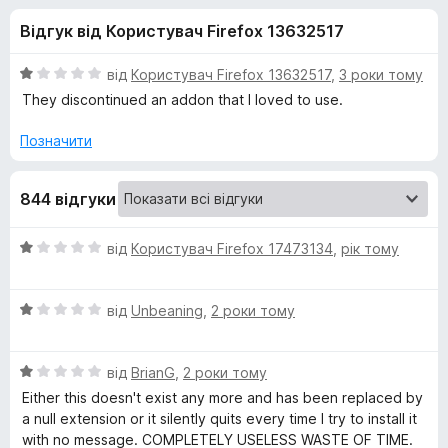
и
5
r
Відгук від Користувач Firefox 13632517
e
д
f
О
від
Користувач Firefox 13632517
,
3 роки тому
o
л
ц
They discontinued an addon that I loved to use.
x
і
н
Позначити
я
к
а
A
844 відгуки
1
з
m
5
О
від
Користувач Firefox 17473134
,
рік тому
ц
a
і
О
н
від
Unbeaning
,
2 роки тому
ц
к
z
і
а
О
н
від
BrianG
,
2 роки тому
1
o
ц
к
з
Either this doesn't exist any more and has been replaced by
і
а
5
a null extension or it silently quits every time I try to install it
n
н
1
with no message. COMPLETELY USELESS WASTE OF TIME.