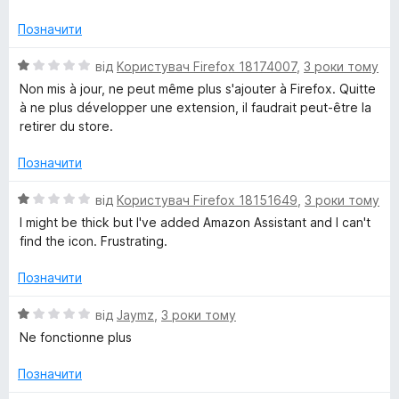
к
з
а
5
A
Позначити
1
з
О
від
Користувач Firefox 18174007
,
3 роки тому
s
5
ц
Non mis à jour, ne peut même plus s'ajouter à Firefox. Quitte
і
à ne plus développer une extension, il faudrait peut-être la
s
н
retirer du store.
к
i
а
Позначити
1
з
s
О
від
Користувач Firefox 18151649
,
3 роки тому
5
ц
I might be thick but I've added Amazon Assistant and I can't
і
t
find the icon. Frustrating.
н
к
Позначити
a
а
1
О
від
Jaymz
,
3 роки тому
n
з
ц
Ne fonctionne plus
5
і
t
н
Позначити
к