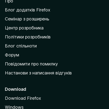
Про
т
и
Блог додатків Firefox
н
Семінар з розширень
а
Центр розробника
д
о
Політики розробників
м
Блог спільноти
і
в
Форум
к
Повідомити про помилку
у
Настанови з написання відгуків
M
o
z
Download
i
Download Firefox
l
Windows
l