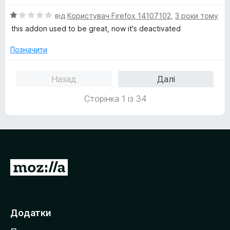
і
О
н
від
Користувач Firefox 14107102
,
3 роки тому
ц
к
this addon used to be great, now it's deactivated
і
а
н
1
Позначити
к
з
а
5
Назад
Далі
1
з
Сторінка 1 із 34
5
П
е
р
е
Додатки
й