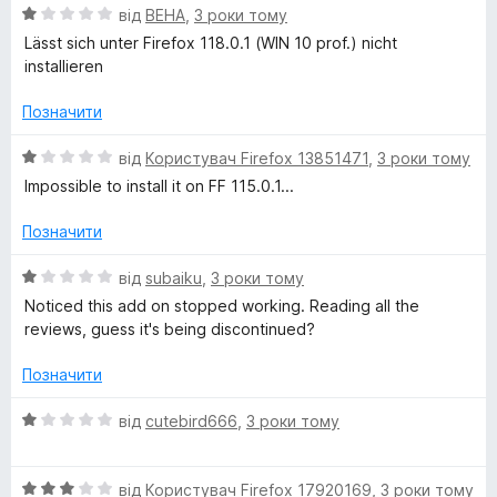
а
О
f
від
BEHA
,
3 роки тому
1
ц
Lässt sich unter Firefox 118.0.1 (WIN 10 prof.) nicht
з
і
installieren
o
5
н
к
Позначити
r
а
1
О
від
Користувач Firefox 13851471
,
3 роки тому
F
з
ц
Impossible to install it on FF 115.0.1...
5
і
н
i
Позначити
к
а
О
від
subaiku
,
3 роки тому
r
1
ц
Noticed this add on stopped working. Reading all the
з
і
reviews, guess it's being discontinued?
e
5
н
к
Позначити
f
а
1
О
від
cutebird666
,
3 роки тому
з
o
ц
5
і
О
н
від
Користувач Firefox 17920169
,
3 роки тому