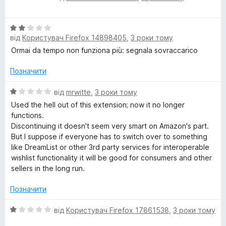
ц
к
з
і
а
5
О
н
3
від
Користувач Firefox 14898405
,
3 роки тому
ц
к
з
і
а
5
Ormai da tempo non funziona più: segnala sovraccarico
н
5
к
з
Позначити
а
5
2
О
від
mrwitte
,
3 роки тому
з
ц
Used the hell out of this extension; now it no longer
5
і
functions.
н
Discontinuing it doesn't seem very smart on Amazon's part.
к
But I suppose if everyone has to switch over to something
а
like DreamList or other 3rd party services for interoperable
1
wishlist functionality it will be good for consumers and other
з
sellers in the long run.
5
Позначити
О
від
Користувач Firefox 17861538
,
3 роки тому
ц