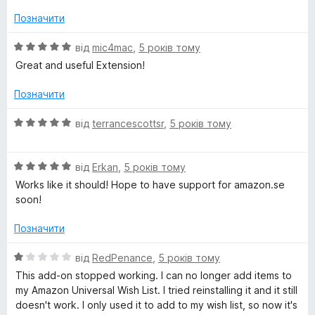
x
н
к
Позначити
а
5
О
від
mic4mac
,
5 років тому
з
ц
Great and useful Extension!
5
і
н
Позначити
к
а
О
від
terrancescottsr
,
5 років тому
5
ц
з
і
5
О
н
від
Erkan
,
5 років тому
ц
к
Works like it should! Hope to have support for amazon.se
і
а
soon!
н
5
к
з
Позначити
а
5
5
О
від
RedPenance
,
5 років тому
з
ц
This add-on stopped working. I can no longer add items to
5
і
my Amazon Universal Wish List. I tried reinstalling it and it still
н
doesn't work. I only used it to add to my wish list, so now it's