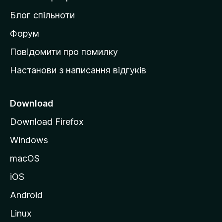
м
Блог спільноти
і
в
Форум
к
Повідомити про помилку
у
Настанови з написання відгуків
M
o
z
Download
i
Download Firefox
l
Windows
l
a
macOS
iOS
Android
Linux