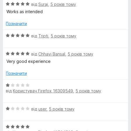
О
н
від
Suraj
,
5 років тому
A
ц
к
Works as intended
і
а
н
4
s
Позначити
к
з
а
5
О
від
Tripti
,
5 років тому
s
5
ц
з
і
i
5
О
н
від
Chhavi Bansal
,
5 років тому
ц
к
Very good experience
s
і
а
н
5
Позначити
к
з
t
а
5
О
5
від
Користувач Firefox 16309549
,
5 років тому
ц
a
з
і
5
н
n
О
від
user
,
5 років тому
к
ц
а
і
t
1
О
н
з