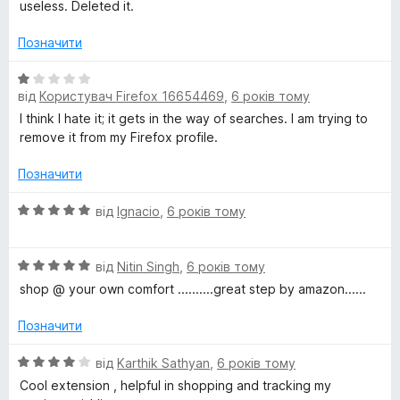
к
useless. Deleted it.
а
1
Позначити
з
5
О
від
Користувач Firefox 16654469
,
6 років тому
ц
і
I think I hate it; it gets in the way of searches. I am trying to
н
remove it from my Firefox profile.
к
а
Позначити
1
з
О
від
Ignacio
,
6 років тому
5
ц
і
О
н
від
Nitin Singh
,
6 років тому
ц
к
shop @ your own comfort ..........great step by amazon......
і
а
н
5
Позначити
к
з
а
5
О
від
Karthik Sathyan
,
6 років тому
5
ц
Cool extension , helpful in shopping and tracking my
з
і