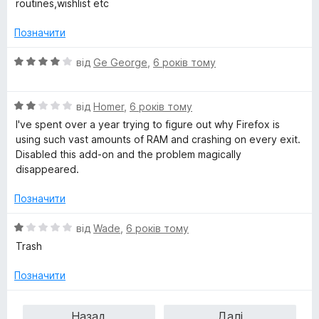
routines,wishlist etc
5
н
к
Позначити
а
4
О
від
Ge George
,
6 років тому
з
ц
5
і
О
н
від
Homer
,
6 років тому
ц
к
I've spent over a year trying to figure out why Firefox is
і
а
using such vast amounts of RAM and crashing on every exit.
н
4
Disabled this add-on and the problem magically
к
з
disappeared.
а
5
2
Позначити
з
5
О
від
Wade
,
6 років тому
ц
Trash
і
н
Позначити
к
а
Назад
Далі
1