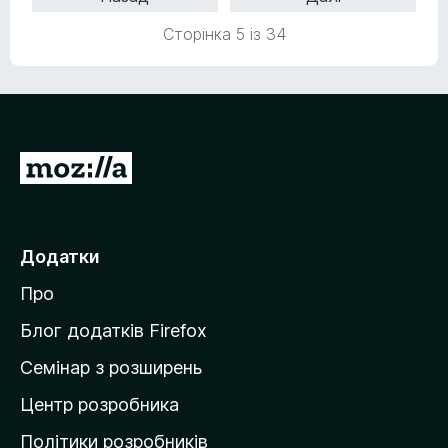
з
Сторінка 5 із 34
5
П
е
р
е
Додатки
й
Про
т
и
Блог додатків Firefox
н
Семінар з розширень
а
Центр розробника
д
о
Політики розробників