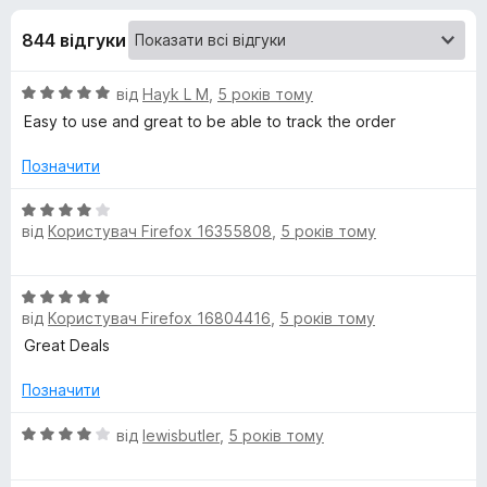
и
5
r
844 відгуки
e
д
f
О
від
Hayk L M
,
5 років тому
o
л
ц
Easy to use and great to be able to track the order
x
і
я
н
Позначити
к
A
а
О
5
від
Користувач Firefox 16355808
,
5 років тому
ц
з
і
m
5
н
О
к
a
від
Користувач Firefox 16804416
,
5 років тому
ц
а
і
Great Deals
4
z
н
з
к
Позначити
5
а
o
5
О
від
lewisbutler
,
5 років тому
з
ц
n
5
і