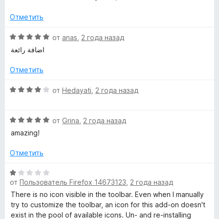
а
5
5
Отметить
и
з
О
от
anas
,
2 года назад
5
ц
اضافة رائعة
е
н
Отметить
е
н
О
от
Hedayati
,
2 года назад
о
ц
н
е
а
О
н
от
Grina
,
2 года назад
5
ц
е
amazing!
и
е
н
з
н
о
Отметить
5
е
н
н
а
О
о
4
от
Пользователь Firefox 14673123
,
2 года назад
ц
н
и
е
There is no icon visible in the toolbar. Even when I manually
а
з
н
try to customize the toolbar, an icon for this add-on doesn't
5
5
е
exist in the pool of available icons. Un- and re-installing