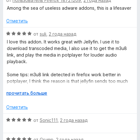
от
Пользователь Firefox 18721209
,
2 года назад
ц
е
н
и
е
н
а
Among the sea of useless adware addons, this is a lifesaver
з
н
о
5
5
е
н
Отметить
и
н
а
з
о
О
5
от
suli
,
2 года назад
5
н
ц
и
I love this addon. It works great with Jellyfin. I use it to
а
е
з
download transcoded media, I also use it to get the m3u8
5
н
5
link, and play the media in potplayer for louder audio
и
е
playback.
з
н
5
о
Some tips: m3u8 link detected in firefox work better in
н
potplayer, I think the reason is that jellyfin sends too much
а
encoding option to chrome in the link.
5
Р
прочитать больше
и
а
з
з
Отметить
5
в
е
О
от
Sonic111
,
2 года назад
р
ц
н
е
и
О
н
от
Grump
,
2 года назад