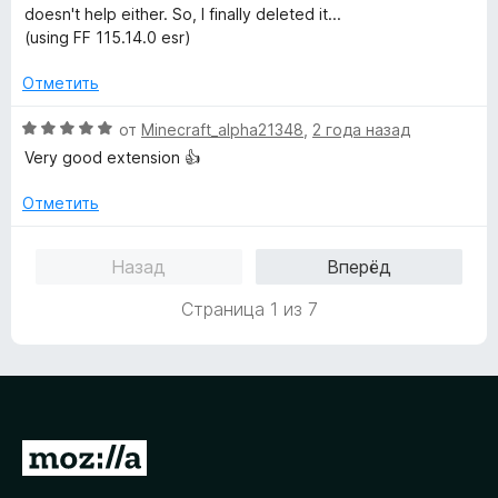
и
н
doesn't help either. So, I finally deleted it...
з
о
(using FF 115.14.0 esr)
5
н
а
Отметить
1
и
О
от
Minecraft_alpha21348
,
2 года назад
з
ц
Very good extension 👍
5
е
н
Отметить
е
н
Назад
Вперёд
о
н
Страница 1 из 7
а
5
и
з
5
П
е