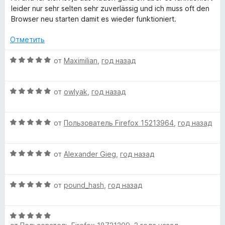
н
е
з
r
leider nur sehr selten sehr zuverlässig und ich muss oft den
а
н
5
Browser neu starten damit es wieder funktioniert.
5
е
»
и
н
Отметить
з
о
5
н
О
от
Maximilian
,
год назад
а
ц
3
е
и
О
н
от
owlyak
,
год назад
з
ц
е
5
е
н
О
н
от
Пользователь Firefox 15213964
,
год назад
о
ц
е
н
е
н
а
О
н
от
Alexander Gieg
,
год назад
о
5
ц
е
н
и
е
н
а
з
О
н
от
pound_hash
,
год назад
о
5
5
ц
е
н
и
е
н
а
з
О
н
о
5
5