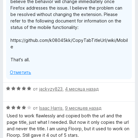
believe the behavior will change immediately once
Firefox addresses the issue. I believe the problem can
be resolved without changing the extension. Please
refer to the following document for information on the
status of the mobile functionality:
https://github.com/k08045kk/CopyTabTitleUrl/wiki/Mobil
e
That's all.
Отметить
О
от
jackyzy823
,
4 месяца назад
ц
е
О
н
от
Isaac Harris
,
9 месяцев назад
ц
е
Used to work flawlessly and copied both the url and the
е
н
page title, just what I needed. But now it only copies the url
н
о
and never the title. I am using Floorp, but it used to work on
е
н
Floorp. Still gave it 4 out of 5 stars.