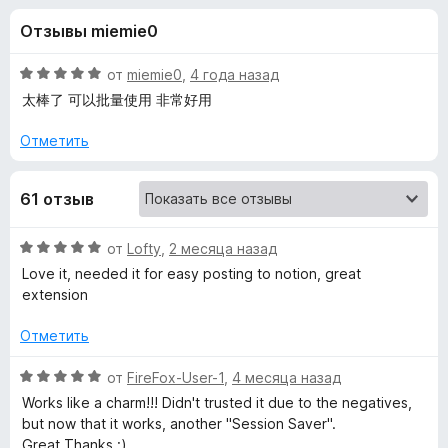
н
,
з
Отзывы miemie0
4
е
а
и
р
з
О
от
miemie0
,
4 года назад
а
«
5
ц
太棒了 可以批量使用 非常好用
F
е
н
i
Отметить
C
е
r
н
e
o
61 отзыв
о
f
н
o
p
а
О
от
Lofty
,
2 месяца назад
x
5
ц
Love it, needed it for easy posting to notion, great
и
y
е
extension
з
н
5
е
T
Отметить
н
о
О
от
FireFox-User-1
,
4 месяца назад
a
н
ц
Works like a charm!!! Didn't trusted it due to the negatives,
а
е
but now that it works, another "Session Saver".
b
5
н
Great Thanks :)