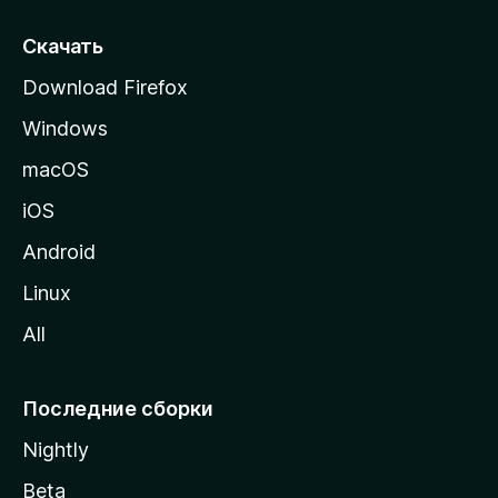
с
т
Скачать
р
Download Firefox
а
Windows
н
и
macOS
ц
iOS
у
M
Android
o
Linux
z
All
i
l
l
Последние сборки
a
Nightly
Beta