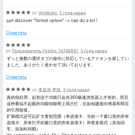
е
н
5
н
о
и
О
от
Vindikato
,
3 года назад
е
н
з
ц
н
а
just discover "format option" -> can do a lot !
5
е
о
5
н
н
Отметить
и
е
а
з
н
О
5
5
о
от
Пользователь Firefox 14748891
,
3 года назад
ц
и
н
е
з
ずっと複数の選択タブの操作に対応しているアドオンを探してい
а
н
5
ました。ありがたく使わせて頂いております。
5
е
и
н
Отметить
з
о
5
н
О
от
李皇谛·李炜
,
3 года назад
а
ц
真的很好用，起初这个功能只会在360极速浏览器上才有的，而且
5
е
这种看似不起眼的功能却能帮上我大忙，比如创建面向维基和萌百
и
н
的引用链接。
з
е
扩展模式还可以扩大复制范围（单选项卡、当前一个窗口里的所有
5
н
选项卡、所有打开的窗口里的所有选项卡）和更多格式（添加回
о
车、添加时间戳）
н