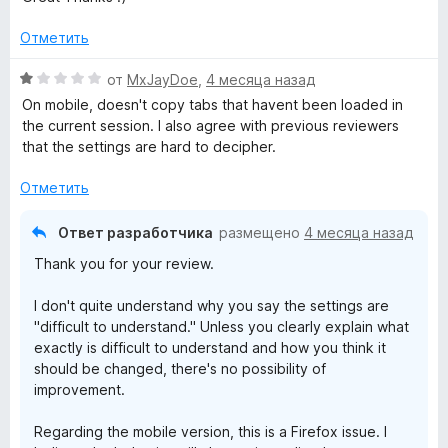
и
е
T
з
н
Отметить
5
о
н
i
О
от
MxJayDoe
,
4 месяца назад
а
ц
On mobile, doesn't copy tabs that havent been loaded in
5
е
the current session. I also agree with previous reviewers
t
и
н
that the settings are hard to decipher.
з
е
l
5
н
Отметить
о
e
н
Ответ разработчика
размещено
4 месяца назад
а
Thank you for your review.
1
U
и
I don't quite understand why you say the settings are
з
r
"difficult to understand." Unless you clearly explain what
5
exactly is difficult to understand and how you think it
l
should be changed, there's no possibility of
improvement.
»
Regarding the mobile version, this is a Firefox issue. I