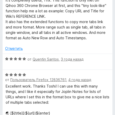
It's completely useful, Thx. This function is only met on
а
Qihoo 360 Chrome Browser at first, and this "tiny look-like"
5
function help me a lot as example: Copy URL and Title for
и
Wiki's REFERENCE LINK.
з
It also has the extended functions to copy more tabs link
5
and more format. More range such as single tab, all tabs in
single window, and all tabs in all active windows. And more
format as Auto New Row and Auto Timestamps.
Отметить
О
от
Quentin Santos
,
3 года назад
ц
е
О
н
от
Пользователь Firefox 12836761
,
4 года назад
ц
е
е
н
Excellent work. Thanks Toshi! I can use this with many
н
о
things, and I like it especially for Joplin Notes for lists of
е
н
URLs where I set this in the format box to give me a nice lists
н
а
of multiple tabs selected:
о
5
н
и
🌏 [${title}](${url})${enter}