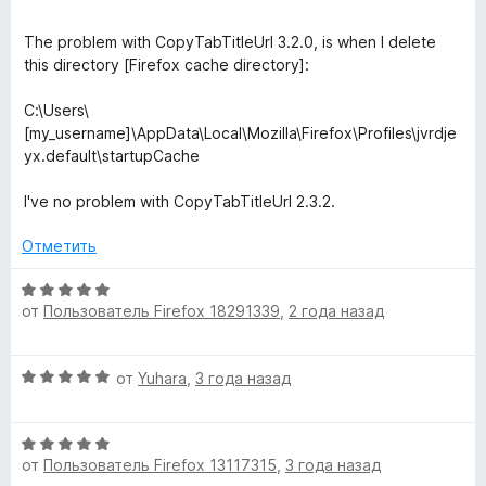
The problem with CopyTabTitleUrl 3.2.0, is when I delete
this directory [Firefox cache directory]:
C:\Users\
[my_username]\AppData\Local\Mozilla\Firefox\Profiles\jvrdje
yx.default\startupCache
I've no problem with CopyTabTitleUrl 2.3.2.
Отметить
О
от
Пользователь Firefox 18291339
,
2 года назад
ц
е
н
О
от
Yuhara
,
3 года назад
е
ц
н
е
о
О
н
н
от
Пользователь Firefox 13117315
,
3 года назад
ц
е
а