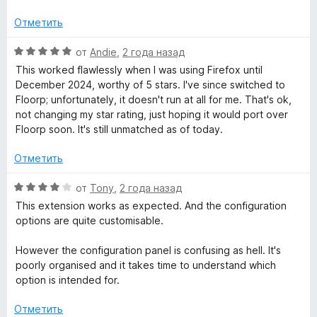
н
а
о
5
Отметить
н
и
а
з
О
от
Andie
,
2 года назад
4
5
ц
This worked flawlessly when I was using Firefox until
и
е
December 2024, worthy of 5 stars. I've since switched to
з
н
Floorp; unfortunately, it doesn't run at all for me. That's ok,
5
е
not changing my star rating, just hoping it would port over
н
Floorp soon. It's still unmatched as of today.
о
н
Отметить
а
5
О
от
Tony
,
2 года назад
и
ц
This extension works as expected. And the configuration
з
е
options are quite customisable.
5
н
е
However the configuration panel is confusing as hell. It's
н
poorly organised and it takes time to understand which
о
option is intended for.
н
а
Отметить