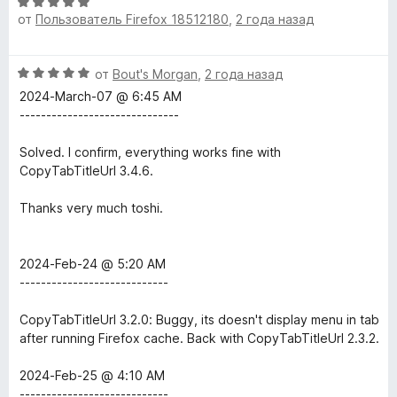
О
н
от
Пользователь Firefox 18512180
,
2 года назад
ц
е
е
н
н
о
О
от
Bout's Morgan
,
2 года назад
е
н
ц
н
а
2024-March-07 @ 6:45 AM
е
о
5
------------------------------
н
н
и
е
а
з
Solved. I confirm, everything works fine with
н
5
5
CopyTabTitleUrl 3.4.6.
о
и
н
з
Thanks very much toshi.
а
5
5
и
2024-Feb-24 @ 5:20 AM
з
----------------------------
5
CopyTabTitleUrl 3.2.0: Buggy, its doesn't display menu in tab
after running Firefox cache. Back with CopyTabTitleUrl 2.3.2.
2024-Feb-25 @ 4:10 AM
----------------------------