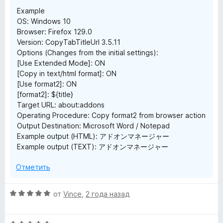
а
Example
1
OS: Windows 10
и
Browser: Firefox 129.0
з
Version: CopyTabTitleUrl 3.5.11
5
Options (Changes from the initial settings):
[Use Extended Mode]: ON
[Copy in text/html format]: ON
[Use format2]: ON
[format2]: ${title}
Target URL: about:addons
Operating Procedure: Copy format2 from browser action
Output Destination: Microsoft Word / Notepad
Example output (HTML): アドオンマネージャー
Example output (TEXT): アドオンマネージャー
Отметить
О
от
Vince
,
2 года назад
ц
е