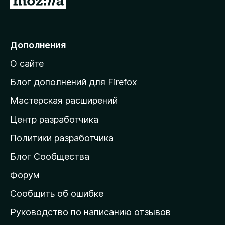
5
е
р
е
Дополнения
й
О сайте
т
и
Блог дополнений для Firefox
н
Мастерская расширений
а
Центр разработчика
д
о
Политики разработчика
м
Блог Сообщества
а
ш
Форум
н
Сообщить об ошибке
ю
Руководство по написанию отзывов
ю