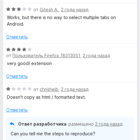
4
и
О
от
Gitesh A.
,
2 года назад
з
ц
Works, but there is no way to select multiple tabs on
5
е
Android.
н
е
Отметить
н
о
О
н
от
Пользователь Firefox 18313051
,
2 года назад
ц
а
е
very good! extension
3
н
и
е
Отметить
з
н
5
о
О
от
chrisheib
,
2 года назад
н
ц
Doesn't copy as html / formatted text.
а
е
4
н
Отметить
и
е
з
н
Ответ разработчика
размещено
2 года назад
5
о
Can you tell me the steps to reproduce?
н