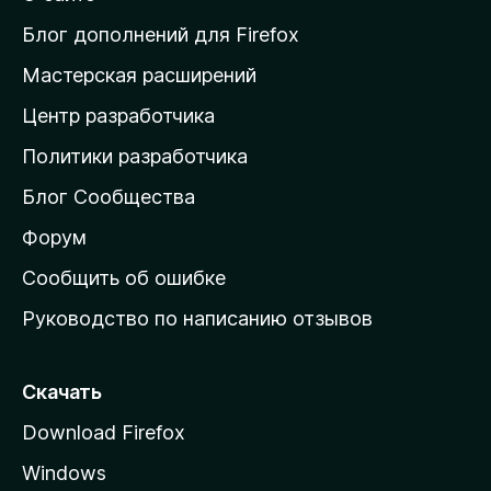
т
и
Блог дополнений для Firefox
н
Мастерская расширений
а
Центр разработчика
д
о
Политики разработчика
м
Блог Сообщества
а
ш
Форум
н
Сообщить об ошибке
ю
Руководство по написанию отзывов
ю
с
т
Скачать
р
Download Firefox
а
Windows
н