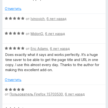
о
н
Отметить
а
5
О
от
Ivinovich
,
6 лет назад
и
ц
з
е
О
5
н
от
MidoriG
,
6 лет назад
ц
е
е
н
О
н
от
Eric Adams
,
6 лет назад
о
ц
е
н
Does exactly what it says and works perfectly. It's a huge
е
н
а
time saver to be able to get the page title and URL in one
н
о
5
copy. I use this almost every day. Thanks to the author for
е
н
и
making this excellent add-on.
н
а
з
о
5
5
Отметить
н
и
а
з
О
5
5
от
Пользователь Firefox 15703530
,
6 лет назад
ц
и
е
з
н