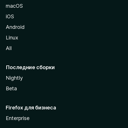
и
macOS
ц
iOS
у
M
Android
o
Linux
z
All
i
l
l
Последние сборки
a
Nightly
Beta
Firefox для бизнеса
Enterprise