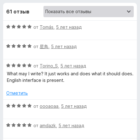
н
,
з
4
61 отзыв
е
а
и
р
з
О
от
Tomás
,
5 лет назад
а
«
5
ц
F
е
i
C
О
н
от
星鳥
,
5 лет назад
r
ц
е
e
е
o
н
f
О
н
от
Torino_S
,
5 лет назад
о
ц
е
н
o
What may I write? It just works and does what it should does.
p
е
н
а
English interface is present.
x
н
о
5
y
е
н
и
Отметить
н
а
з
T
о
5
5
О
от
oooaoaa
,
5 лет назад
н
и
ц
а
з
е
a
5
5
О
н
от
amdazk
,
5 лет назад
и
ц
е
b
з
е
н