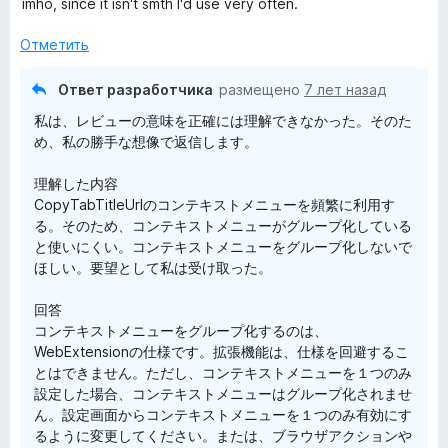
imho, since it isn't smth I'd use very often.
з
н
5
е
Отметить
н
о
Ответ разработчика
размещено
7 лет назад
н
私は、レビューの意味を正確には理解できなかった。そのた
а
め、私の勝手な想像で返信します。
2
и
理解した内容
з
CopyTabTitleUrlのコンテキストメニューを頻繁に利用す
5
る。そのため、コンテキストメニューがグループ化している
と使いにくい。コンテキストメニューをグループ化しないで
ほしい。要望として私は受け取った。
回答
コンテキストメニューをグループ化するのは、
WebExtensionの仕様です。拡張機能は、仕様を回避するこ
とはできません。ただし、コンテキストメニューを１つのみ
設定した場合、コンテキストメニューはグループ化されませ
ん。設定画面からコンテキストメニューを１つのみ有効にす
るように変更してください。または、ブラウザアクションや