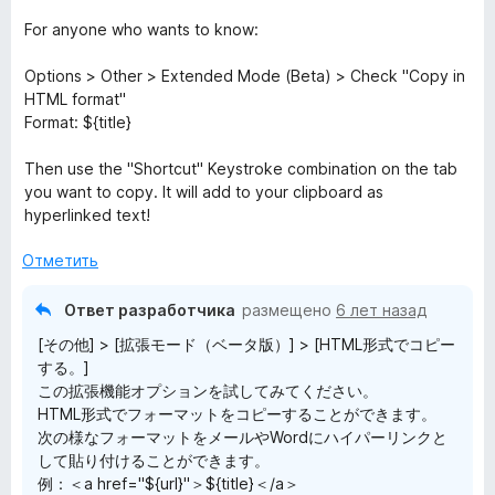
а
5
For anyone who wants to know:
и
з
Options > Other > Extended Mode (Beta) > Check "Copy in
5
HTML format"
Format: ${title}
Then use the "Shortcut" Keystroke combination on the tab
you want to copy. It will add to your clipboard as
hyperlinked text!
Отметить
Ответ разработчика
размещено
6 лет назад
[その他] > [拡張モード（ベータ版）] > [HTML形式でコピー
する。]
この拡張機能オプションを試してみてください。
HTML形式でフォーマットをコピーすることができます。
次の様なフォーマットをメールやWordにハイパーリンクと
して貼り付けることができます。
例：＜a href="${url}"＞${title}＜/a＞