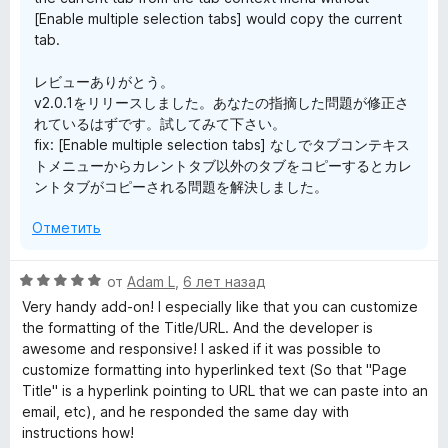
[Enable multiple selection tabs] would copy the current
tab.
レビューありがとう。
v2.0.1をリリースしました。あなたの指摘した問題が修正さ
れているはずです。試してみて下さい。
fix: [Enable multiple selection tabs] なしでタブコンテキス
トメニューからカレントタブ以外のタブをコピーするとカレ
ントタブがコピーされる問題を解決しました。
Отметить
О
от
Adam L
,
6 лет назад
ц
Very handy add-on! I especially like that you can customize
е
the formatting of the Title/URL. And the developer is
н
awesome and responsive! I asked if it was possible to
е
customize formatting into hyperlinked text (So that "Page
н
Title" is a hyperlink pointing to URL that we can paste into an
о
email, etc), and he responded the same day with
н
instructions how!