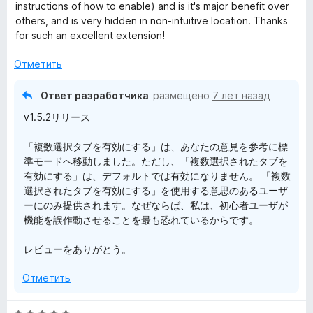
а
з
instructions of how to enable) and is it's major benefit over
4
5
others, and is very hidden in non-intuitive location. Thanks
и
for such an excellent extension!
з
5
Отметить
Ответ разработчика
размещено
7 лет назад
v1.5.2リリース
「複数選択タブを有効にする」は、あなたの意見を参考に標
準モードへ移動しました。ただし、「複数選択されたタブを
有効にする」は、デフォルトでは有効になりません。 「複数
選択されたタブを有効にする」を使用する意思のあるユーザ
ーにのみ提供されます。なぜならば、私は、初心者ユーザが
機能を誤作動させることを最も恐れているからです。
レビューをありがとう。
Отметить