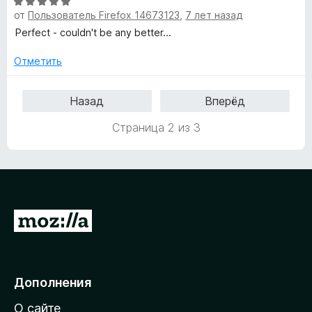
О
от
Пользователь Firefox 14673123
,
7 лет назад
ц
е
Perfect - couldn't be any better...
н
е
Отметить
н
о
Назад
Вперёд
н
а
Страница 2 из 3
5
и
з
5
П
е
р
е
Дополнения
й
О сайте