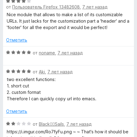
О
5
е
от
Пользователь Firefox 13482608
,
7 лет назад
ц
н
е
Nice module that allows to make a list of its customizable
о
н
URLs. It just lacks for the customization part a 'header' and a
н
е
'footer' for all the export and it would be perfect!
а
н
5
о
Отметить
и
н
з
а
О
от
noname
,
7 лет назад
5
4
ц
и
е
О
з
н
от
Aki
,
7 лет назад
ц
5
е
two excellent functions:
е
н
1. short cut
н
о
2. custom format
е
н
Therefore I can quickly copy url into emacs.
н
а
о
5
Отметить
н
и
а
з
О
от
Black🏴‍☠️Sails
,
7 лет назад
5
5
ц
https://i.imgur.com/Ro7fyFu.png ~ ~ That's how it should be
и
е