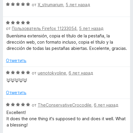
5
О
н
от
X_strumarium
,
5 лет назад
о
T
ц
е
н
е
н
а
О
н
i
о
5
от
Пользователь Firefox 11233054
,
5 лет назад
ц
е
н
и
е
н
а
Buenísima extensión, copia el título de la pestaña, la
з
t
н
о
5
dirección web, con formato incluso, copia el título y la
5
е
н
и
dirección de todas las pestañas abiertas. Excelente, gracias.
l
н
а
з
о
5
Отметить
5
e
н
и
а
О
з
от
uenotokyoline
,
6 лет назад
5
ц
5
U
🦊🦊🦊🦊🦊
и
е
з
н
Отметить
r
5
е
н
О
от
TheConservativeCrocodile
,
6 лет назад
l
о
ц
Excellent!
н
е
It does the one thing it's supposed to and does it well. What
а
»
н
a blessing!
5
е