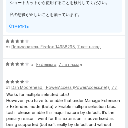
ショートカットから使用することを検討してください。
私の想像が正しいことを願っています。
Отметить
О
от
Пользователь Firefox 14988295
,
7 лет назад
ц
е
н
О
от
Fxdemiurg
,
7 лет назад
е
ц
н
е
о
О
н
н
от
Dan Moorehead | PowerAccess (PowerAccess.net)
,
7 лет назад
ц
е
а
е
н
Works for multiple selected tabs!
4
н
о
However, you have to enable that under Manage Extension
и
е
н
> Extended mode (beta) > Enable multiple selection tabs.
з
н
а
toshi, please enable this major feature by default. It's the
5
о
4
primary reason I went for this extension, is advertised as
н
и
being supported (but isn't really by default and without