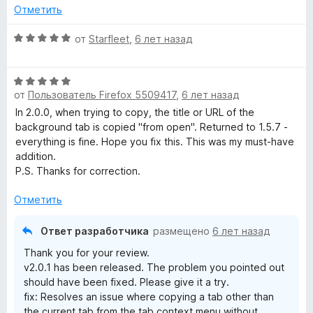
и
н
Отметить
з
о
5
н
О
от
Starfleet
,
6 лет назад
а
ц
5
е
и
О
н
з
от
Пользователь Firefox 5509417
,
6 лет назад
ц
е
5
е
н
In 2.0.0, when trying to copy, the title or URL of the
н
о
background tab is copied "from open". Returned to 1.5.7 -
е
н
everything is fine. Hope you fix this. This was my must-have
н
а
addition.
о
5
P.S. Thanks for correction.
н
и
а
з
Отметить
5
5
и
Ответ разработчика
размещено
6 лет назад
з
Thank you for your review.
5
v2.0.1 has been released. The problem you pointed out
should have been fixed. Please give it a try.
fix: Resolves an issue where copying a tab other than
the current tab from the tab context menu without