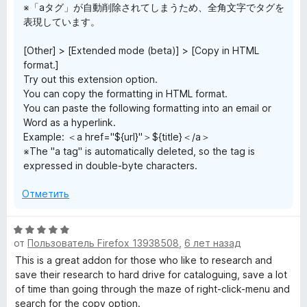
※「aタグ」が自動削除されてしまうため、全角文字でタグを
表現しています。
[Other] > [Extended mode (beta)] > [Copy in HTML
format.]
Try out this extension option.
You can copy the formatting in HTML format.
You can paste the following formatting into an email or
Word as a hyperlink.
Example: ＜a href="${url}"＞${title}＜/a＞
※The "a tag" is automatically deleted, so the tag is
expressed in double-byte characters.
Отметить
О
от
Пользователь Firefox 13938508
,
6 лет назад
ц
е
This is a great addon for those who like to research and
н
save their research to hard drive for cataloguing, save a lot
е
of time than going through the maze of right-click-menu and
н
search for the copy option.