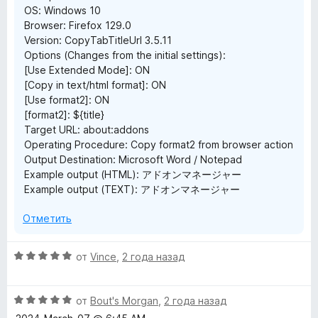
OS: Windows 10
и
Browser: Firefox 129.0
з
Version: CopyTabTitleUrl 3.5.11
5
Options (Changes from the initial settings):
[Use Extended Mode]: ON
[Copy in text/html format]: ON
[Use format2]: ON
[format2]: ${title}
Target URL: about:addons
Operating Procedure: Copy format2 from browser action
Output Destination: Microsoft Word / Notepad
Example output (HTML): アドオンマネージャー
Example output (TEXT): アドオンマネージャー
Отметить
О
от
Vince
,
2 года назад
ц
е
О
н
от
Bout's Morgan
,
2 года назад
ц
е