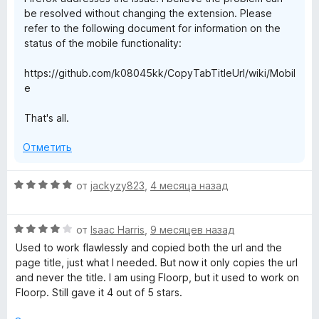
be resolved without changing the extension. Please
refer to the following document for information on the
status of the mobile functionality:
https://github.com/k08045kk/CopyTabTitleUrl/wiki/Mobil
e
That's all.
Отметить
О
от
jackyzy823
,
4 месяца назад
ц
е
О
н
от
Isaac Harris
,
9 месяцев назад
ц
е
Used to work flawlessly and copied both the url and the
е
н
page title, just what I needed. But now it only copies the url
н
о
and never the title. I am using Floorp, but it used to work on
е
н
Floorp. Still gave it 4 out of 5 stars.
н
а
о