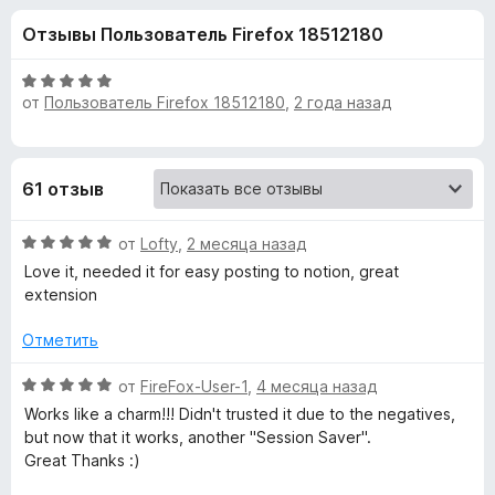
н
,
з
Отзывы Пользователь Firefox 18512180
4
е
а
и
р
з
О
а
от
Пользователь Firefox 18512180
,
2 года назад
«
5
ц
F
е
н
i
C
е
r
61 отзыв
н
e
o
о
f
О
н
от
Lofty
,
2 месяца назад
o
p
ц
а
Love it, needed it for easy posting to notion, great
x
е
5
extension
н
и
y
е
з
Отметить
н
5
T
о
О
от
FireFox-User-1
,
4 месяца назад
н
ц
Works like a charm!!! Didn't trusted it due to the negatives,
a
а
е
but now that it works, another "Session Saver".
5
н
Great Thanks :)
и
b
е