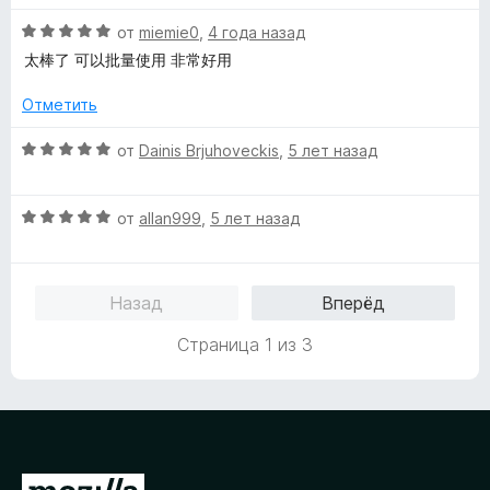
е
О
н
от
miemie0
,
4 года назад
ц
е
太棒了 可以批量使用 非常好用
е
н
н
о
Отметить
е
н
н
а
О
от
Dainis Brjuhoveckis
,
5 лет назад
о
1
ц
н
и
е
а
з
О
н
от
allan999
,
5 лет назад
5
5
ц
е
и
е
н
з
н
о
Назад
Вперёд
5
е
н
н
а
Страница 1 из 3
о
5
н
и
а
з
5
5
и
з
П