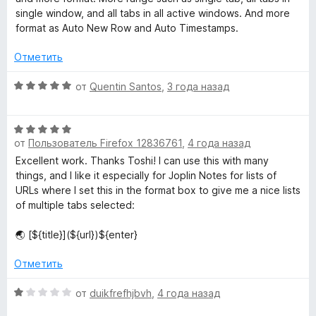
single window, and all tabs in all active windows. And more
format as Auto New Row and Auto Timestamps.
Отметить
О
от
Quentin Santos
,
3 года назад
ц
е
О
н
от
Пользователь Firefox 12836761
,
4 года назад
ц
е
е
н
Excellent work. Thanks Toshi! I can use this with many
н
о
things, and I like it especially for Joplin Notes for lists of
е
н
URLs where I set this in the format box to give me a nice lists
н
а
of multiple tabs selected:
о
5
н
и
🌏 [${title}](${url})${enter}
а
з
5
5
Отметить
и
з
О
от
duikfrefhjbvh
,
4 года назад
5
ц