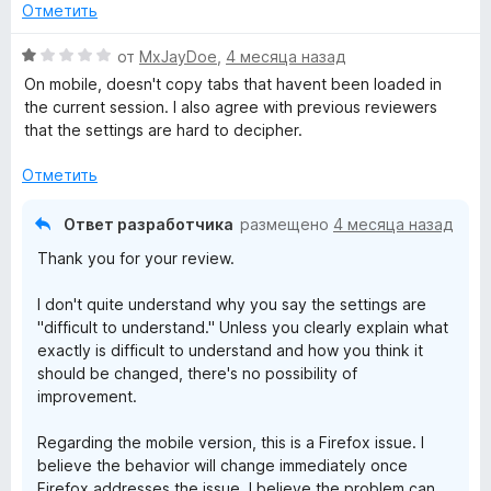
з
н
Отметить
5
о
T
н
О
от
MxJayDoe
,
4 месяца назад
а
ц
On mobile, doesn't copy tabs that havent been loaded in
i
5
е
the current session. I also agree with previous reviewers
и
н
that the settings are hard to decipher.
t
з
е
5
н
Отметить
l
о
н
Ответ разработчика
размещено
4 месяца назад
а
e
Thank you for your review.
1
и
U
I don't quite understand why you say the settings are
з
"difficult to understand." Unless you clearly explain what
5
r
exactly is difficult to understand and how you think it
should be changed, there's no possibility of
improvement.
l
Regarding the mobile version, this is a Firefox issue. I
»
believe the behavior will change immediately once
Firefox addresses the issue. I believe the problem can