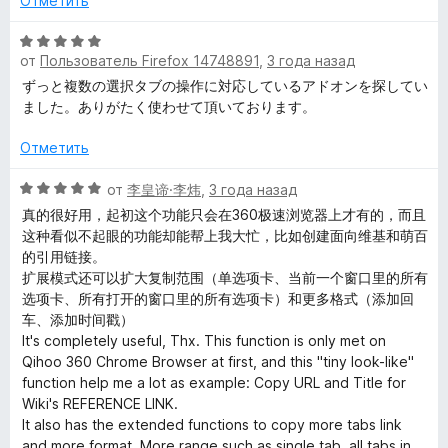
н
Отметить
и
е
а
з
н
О
5
5
о
от
Пользователь Firefox 14748891
,
3 года назад
ц
и
н
е
з
ずっと複数の選択タブの操作に対応しているアドオンを探してい
а
н
5
ました。ありがたく使わせて頂いております。
5
е
и
н
Отметить
з
о
5
н
О
от
李皇谛·李炜
,
3 года назад
а
ц
真的很好用，起初这个功能只会在360极速浏览器上才有的，而且
5
е
这种看似不起眼的功能却能帮上我大忙，比如创建面向维基和萌百
и
н
的引用链接。
з
е
扩展模式还可以扩大复制范围（单选项卡、当前一个窗口里的所有
5
н
选项卡、所有打开的窗口里的所有选项卡）和更多格式（添加回
о
车、添加时间戳）
н
It's completely useful, Thx. This function is only met on
а
Qihoo 360 Chrome Browser at first, and this "tiny look-like"
5
function help me a lot as example: Copy URL and Title for
и
Wiki's REFERENCE LINK.
з
It also has the extended functions to copy more tabs link
5
and more format. More range such as single tab, all tabs in