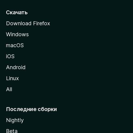
с
т
Скачать
р
Download Firefox
а
Windows
н
и
macOS
ц
iOS
у
M
Android
o
Linux
z
All
i
l
l
Последние сборки
a
Nightly
Beta