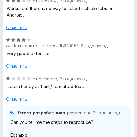
О
от
Gitesh A.
,
2 года назад
з
ц
Works, but there is no way to select multiple tabs on
5
е
Android.
н
е
Отметить
н
о
О
н
от
Пользователь Firefox 18313051
,
2 года назад
ц
а
е
very good! extension
3
н
и
е
Отметить
з
н
5
о
О
от
chrisheib
,
2 года назад
н
ц
Doesn't copy as html / formatted text.
а
е
4
н
Отметить
и
е
з
н
Ответ разработчика
размещено
2 года назад
5
о
Can you tell me the steps to reproduce?
н
а
Example
1