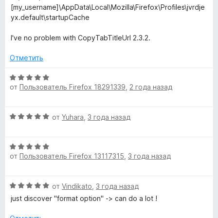
[my_username]\AppData\Local\Mozilla\Firefox\Profiles\jvrdje
yx.default\startupCache
I've no problem with CopyTabTitleUrl 2.3.2.
Отметить
О
от
Пользователь Firefox 18291339
,
2 года назад
ц
е
н
О
от
Yuhara
,
3 года назад
е
ц
н
е
о
О
н
н
от
Пользователь Firefox 13117315
,
3 года назад
ц
е
а
е
н
5
н
о
и
О
от
Vindikato
,
3 года назад
е
н
з
ц
н
а
just discover "format option" -> can do a lot !
5
е
о
5
н