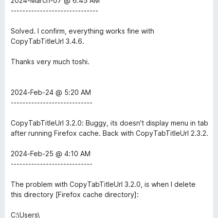
2024-March-07 @ 6:45 AM
е
н
------------------------------
н
о
е
н
Solved. I confirm, everything works fine with
н
а
CopyTabTitleUrl 3.4.6.
о
5
н
и
Thanks very much toshi.
а
з
5
5
и
2024-Feb-24 @ 5:20 AM
з
----------------------------
5
CopyTabTitleUrl 3.2.0: Buggy, its doesn't display menu in tab
after running Firefox cache. Back with CopyTabTitleUrl 2.3.2.
2024-Feb-25 @ 4:10 AM
----------------------------
The problem with CopyTabTitleUrl 3.2.0, is when I delete
this directory [Firefox cache directory]:
C:\Users\