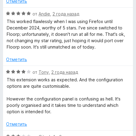
5
Отметить
н
и
а
з
О
от
Andie
,
2 года назад
4
5
ц
This worked flawlessly when I was using Firefox until
и
е
December 2024, worthy of 5 stars. I've since switched to
з
н
Floorp; unfortunately, it doesn't run at all for me. That's ok,
5
е
not changing my star rating, just hoping it would port over
н
Floorp soon. It's still unmatched as of today.
о
н
Отметить
а
5
О
от
Tony
,
2 года назад
и
ц
This extension works as expected. And the configuration
з
е
options are quite customisable.
5
н
е
However the configuration panel is confusing as hell. It's
н
poorly organised and it takes time to understand which
о
option is intended for.
н
а
Отметить
4
и