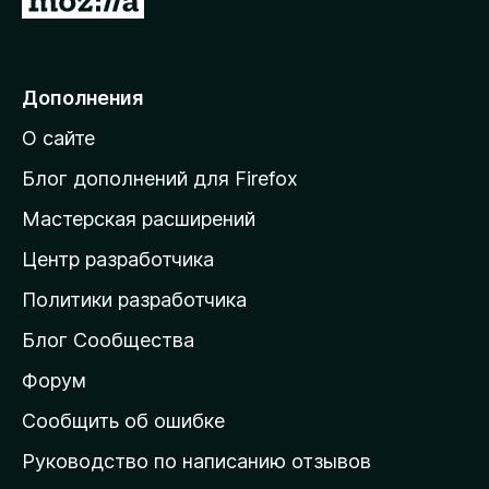
5
е
р
е
Дополнения
й
О сайте
т
и
Блог дополнений для Firefox
н
Мастерская расширений
а
Центр разработчика
д
о
Политики разработчика
м
Блог Сообщества
а
ш
Форум
н
Сообщить об ошибке
ю
Руководство по написанию отзывов
ю