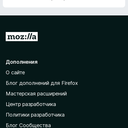
5
о
н
а
5
и
з
П
5
е
р
е
Дополнения
й
О сайте
т
и
Блог дополнений для Firefox
н
Мастерская расширений
а
Центр разработчика
д
о
Политики разработчика
м
Блог Сообщества