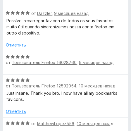
а
ц
5
е
О
и
н
от
Dazzler
,
9 месяцев назад
ц
з
е
Possível recarregar favicon de todos os seus favoritos,
е
5
н
muito útil quando sincronizamos nossa conta firefox em
н
о
outro dispositivo.
е
н
н
а
Отметить
о
5
н
и
О
а
з
от
Пользователь Firefox 16028760
,
9 месяцев назад
ц
5
5
е
и
н
О
з
е
от
Пользователь Firefox 12592054
,
10 месяцев назад
ц
5
н
е
Just insane. Thank you bro. I now have all my bookmarks
о
н
favicons.
н
е
а
н
Отметить
5
о
и
н
О
от
MatthewLopez556
,
10 месяцев назад
з
а
ц
5