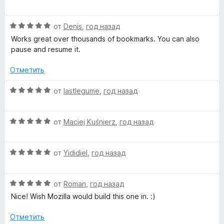
о
5
5
ц
н
и
е
а
з
О
н
от
Denis
,
год назад
5
5
ц
е
Works great over thousands of bookmarks. You can also
и
е
н
pause and resume it.
з
н
о
5
е
н
Отметить
н
а
о
5
О
от
lastlegume
,
год назад
н
и
ц
а
з
е
5
5
О
н
от
Maciej Kuśnierz
,
год назад
и
ц
е
з
е
н
5
О
н
от
Yididiel
,
год назад
о
ц
е
н
е
н
а
О
н
от
Roman
,
год назад
о
5
ц
е
н
и
Nice! Wish Mozilla would build this one in. :)
е
н
а
з
н
о
5
5
Отметить