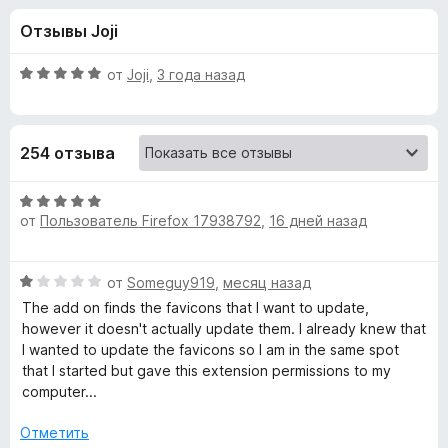
н
,
з
Отзывы Joji
7
е
а
и
р
з
О
от
Joji
,
3 года назад
а
«
5
ц
F
е
н
i
C
254 отзыва
е
r
н
e
h
о
О
f
н
от
Пользователь Firefox 17938792
,
16 дней назад
ц
o
e
а
е
x
5
н
О
от
Someguy919
,
месяц назад
и
е
c
ц
з
н
The add on finds the favicons that I want to update,
е
5
о
however it doesn't actually update them. I already knew that
k
н
н
I wanted to update the favicons so I am in the same spot
е
а
that I started but gave this extension permissions to my
m
н
5
computer...
о
и
н
a
з
Отметить