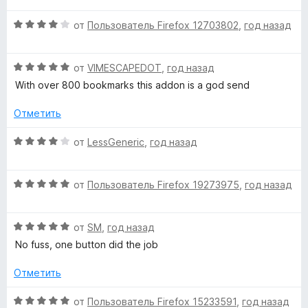
5
е
О
и
н
от
Пользователь Firefox 12703802
,
год назад
ц
з
е
е
5
н
О
н
от
VIMESCAPEDOT
,
год назад
о
ц
е
н
With over 800 bookmarks this addon is a god send
е
н
а
н
о
5
Отметить
е
н
и
н
а
з
О
от
LessGeneric
,
год назад
о
4
5
ц
н
и
е
а
з
О
н
от
Пользователь Firefox 19273975
,
год назад
5
5
ц
е
и
е
н
з
О
н
от
SM
,
год назад
о
5
ц
е
н
No fuss, one button did the job
е
н
а
н
о
4
Отметить
е
н
и
н
а
з
О
от
Пользователь Firefox 15233591
,
год назад