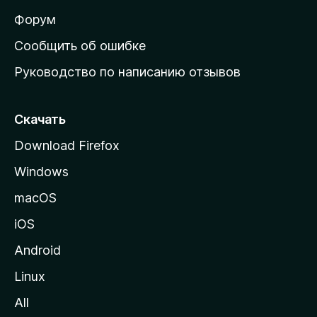
а
ш
Форум
н
Сообщить об ошибке
ю
Руководство по написанию отзывов
ю
с
т
Скачать
р
Download Firefox
а
Windows
н
и
macOS
ц
iOS
у
M
Android
o
Linux
z
All
i