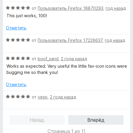
е
н
и
н
а
з
О
от
Пользователь Firefox 18870293
,
год назад
о
5
5
ц
This just works, 100!
н
и
е
а
з
н
Отметить
5
5
е
и
н
О
от
Пользователь Firefox 17226637
,
год назад
з
о
ц
5
н
е
а
О
н
от
boof_sand
,
2 года назад
5
ц
е
Works as expected. Very useful the little fav-icon icons were
и
е
н
bugging me so thank you!
з
н
о
5
е
н
Отметить
н
а
о
5
О
от
vesp
,
2 года назад
н
и
ц
а
з
е
5
5
н
Назад
Вперёд
и
е
з
н
Страница 1 из 11