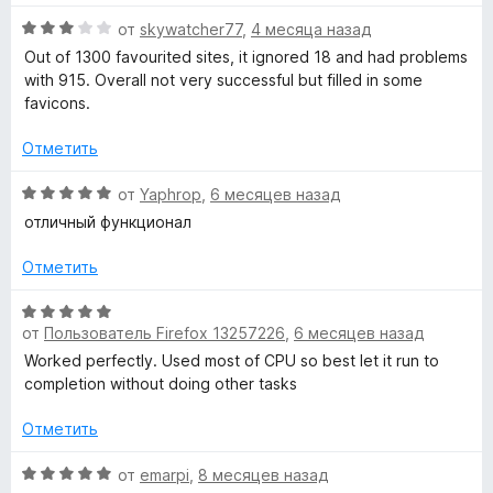
а
5
1
О
от
skywatcher77
,
4 месяца назад
r
и
ц
Out of 1300 favourited sites, it ignored 18 and had problems
з
е
with 915. Overall not very successful but filled in some
k
5
н
favicons.
е
s
н
Отметить
о
н
»
О
от
Yaphrop
,
6 месяцев назад
а
ц
отличный функционал
3
е
и
н
Отметить
з
е
5
н
О
о
от
Пользователь Firefox 13257226
,
6 месяцев назад
ц
н
е
Worked perfectly. Used most of CPU so best let it run to
а
н
completion without doing other tasks
5
е
и
н
Отметить
з
о
5
н
О
от
emarpi
,
8 месяцев назад