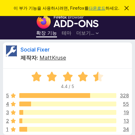
검
로그인
이 부가 기능을 사용하시려면, Firefox를
다운로드
하세요.
이
알
색
F
림
닫
i
기
r
확장 기능
테마
더보기…
e
f
S
Social Fixer
o
제작자:
MattKruse
x
o
브
5
라
c
점
우
4.4 / 5
만
저
i
점
5
328
부
에
4
55
가
a
4
기
3
19
.
능
4
l
2
13
점
1
34