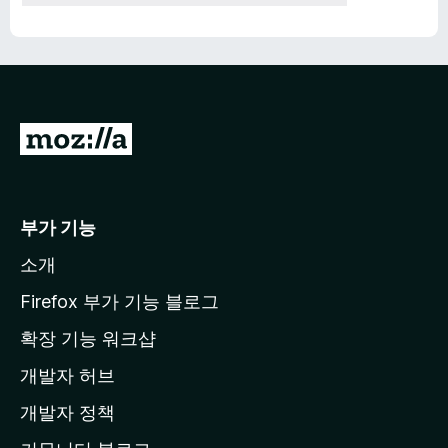
M
o
z
i
부가 기능
l
소개
l
a
Firefox 부가 기능 블로그
홈
확장 기능 워크샵
페
개발자 허브
이
지
개발자 정책
로