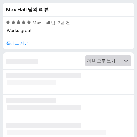
F
Max Hall 님의 리뷰
i
5
Max Hall
님,
2년 전
x
점
Works great
만
점
플래그 지정
e
에
5
r
점
에
대
한
리
뷰