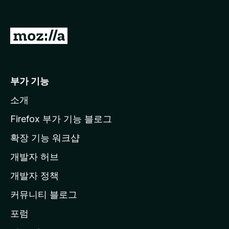
M
o
z
i
부가 기능
l
소개
l
a
Firefox 부가 기능 블로그
홈
확장 기능 워크샵
페
개발자 허브
이
지
개발자 정책
로
커뮤니티 블로그
이
동
포럼