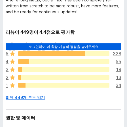
written from scratch to be more robust, have more features,
and be ready for continuous updates!
리뷰어 449명이 4.4점으로 평가함
아
로그인하여 이 확장 기능의 평점을 남겨주세요
직
5
328
평
4
55
점
이
3
19
없
2
13
습
1
34
니
다
리뷰 449개 모두 읽기
권한 및 데이터