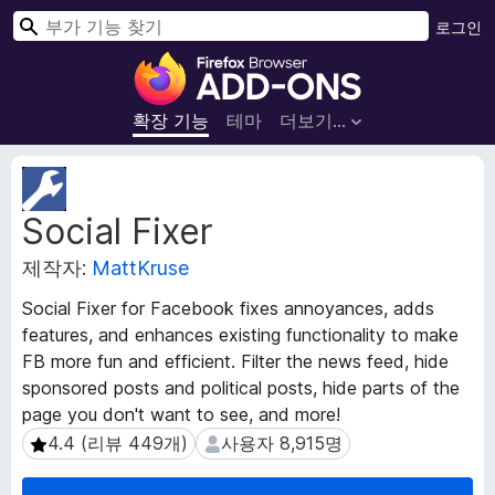
검
로그인
색
F
i
r
확장 기능
테마
더보기…
e
f
확
o
장
Social Fixer
메
x
타
브
제작자:
MattKruse
데
라
이
우
Social Fixer for Facebook fixes annoyances, adds
터
저
features, and enhances existing functionality to make
부
FB more fun and efficient. Filter the news feed, hide
가
sponsored posts and political posts, hide parts of the
기
page you don't want to see, and more!
능
4.4 (리뷰 449개)
사용자 8,915명
4.4 (리뷰 449개)
사용자 8,915명