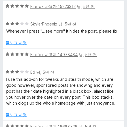
5
Firefox 사용자 15223312
님,
5년 전
점
만
5
점
SkylarPhoenix
님,
5년 전
점
에
Whenever I press "...see more" it hides the post, please fix!
만
5
점
점
플래그 지정
에
3
5
Firefox 사용자 14978484
님,
5년 전
점
점
만
5
점
Ed
님,
5년 전
점
에
I use this add-on for tweaks and stealth mode, which are
만
5
good however, sponsored posts are showing and every
점
점
post has their date highlighted in a black box, almost like
에
you hover over the date on every post. This box stacks,
3
which clogs up the whole homepage with just annoyance.
점
플래그 지정
5
Firefox 사용자 16688726
님,
5년 전