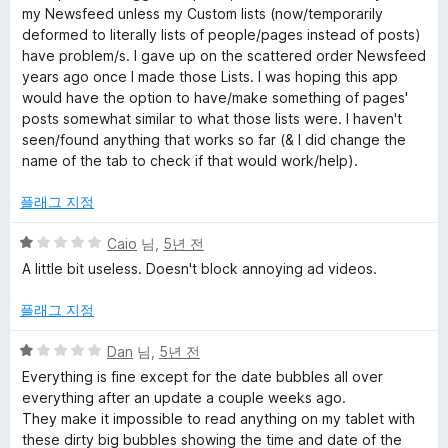
my Newsfeed unless my Custom lists (now/temporarily
deformed to literally lists of people/pages instead of posts)
have problem/s. I gave up on the scattered order Newsfeed
years ago once I made those Lists. I was hoping this app
would have the option to have/make something of pages'
posts somewhat similar to what those lists were. I haven't
seen/found anything that works so far (& I did change the
name of the tab to check if that would work/help).
플래그 지정
5
Caio
님,
5년 전
점
A little bit useless. Doesn't block annoying ad videos.
만
점
플래그 지정
에
1
5
Dan
님,
5년 전
점
점
Everything is fine except for the date bubbles all over
만
everything after an update a couple weeks ago.
점
They make it impossible to read anything on my tablet with
에
these dirty big bubbles showing the time and date of the