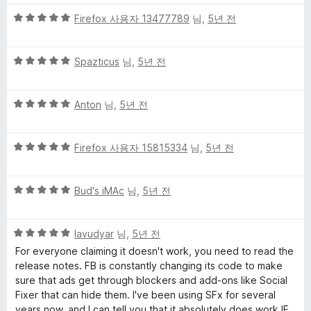
만
5
5
점
Firefox 사용자 13477789
님,
5년 전
점
점
에
만
5
5
점
Spazticus
님,
5년 전
점
점
에
만
5
5
점
Anton
님,
5년 전
점
점
에
만
5
5
점
Firefox 사용자 15815334
님,
5년 전
점
점
에
만
5
5
점
Bud's iMAc
님,
5년 전
점
점
에
만
5
5
점
lavudyar
님,
5년 전
점
점
에
For everyone claiming it doesn't work, you need to read the
만
5
release notes. FB is constantly changing its code to make
점
점
sure that ads get through blockers and add-ons like Social
에
Fixer that can hide them. I've been using SFx for several
5
years now, and I can tell you that it absolutely does work IF