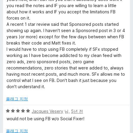
점
you read the notes and IF you are willing to learn a little
about how it works and IF you accept the limitations FB
forces on it.
A recent 1 star review said that Sponsored posts started
showing up again. I haven't seen a Sponsored post in 3 or 4
years )or more) except for the few days between when FB
breaks their code and Matt fixes it.
I would have to stop using FB completely if SFx stopped
working as I have become addicted to my clean feed with
zero ads, zero sponsored posts, zero game
recommendations, zero stories that were added to, always
having most recent posts, and much more. SFx allows me to
control what I see on FB. Don't bash it just because you
don't understand it.
플래그 지정
5
Jacques Vesery
님,
5년 전
점
would not be using FB w/o Social Fixer!
만
점
플래그 지정