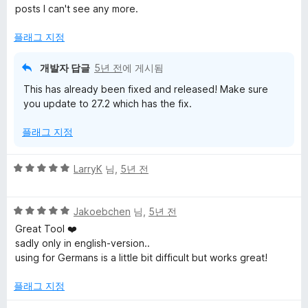
1
posts I can't see any more.
점
플래그 지정
개발자 답글
5년 전
에 게시됨
This has already been fixed and released! Make sure
you update to 27.2 which has the fix.
플래그 지정
5
LarryK
님,
5년 전
점
만
5
점
Jakoebchen
님,
5년 전
점
에
Great Tool ❤️
만
5
sadly only in english-version..
점
점
using for Germans is a little bit difficult but works great!
에
5
플래그 지정
점