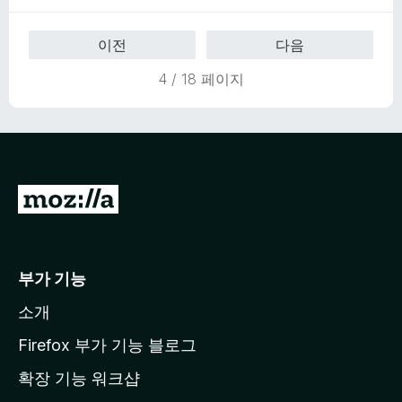
에
5
이전
다음
점
4 / 18 페이지
M
o
z
i
부가 기능
l
소개
l
a
Firefox 부가 기능 블로그
홈
확장 기능 워크샵
페