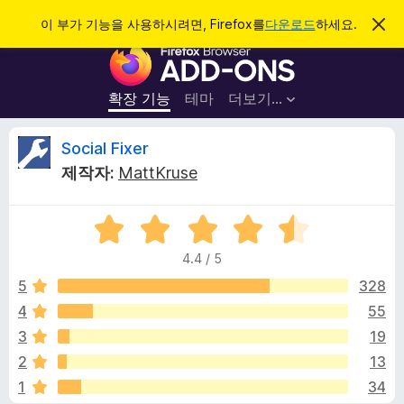
검
로그인
이 부가 기능을 사용하시려면, Firefox를
다운로드
하세요.
이
알
색
F
림
닫
i
기
r
확장 기능
테마
더보기…
e
f
S
Social Fixer
o
제작자:
MattKruse
x
o
브
5
라
c
점
우
4.4 / 5
만
저
i
점
5
328
부
에
4
55
가
a
4
기
3
19
.
능
4
l
2
13
점
1
34