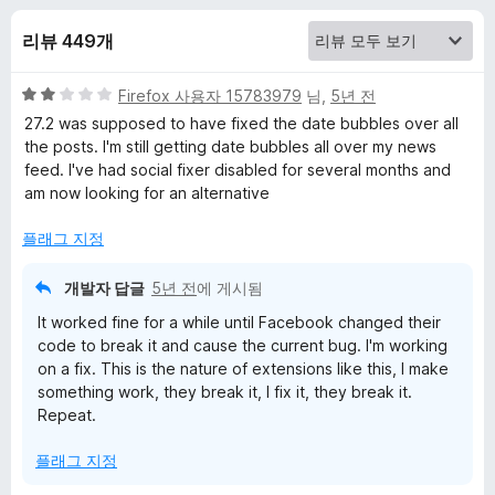
F
리뷰 449개
i
5
Firefox 사용자 15783979
님,
5년 전
x
점
27.2 was supposed to have fixed the date bubbles over all
만
the posts. I'm still getting date bubbles all over my news
e
점
feed. I've had social fixer disabled for several months and
에
am now looking for an alternative
r
2
점
플래그 지정
에
개발자 답글
5년 전
에 게시됨
대
It worked fine for a while until Facebook changed their
code to break it and cause the current bug. I'm working
on a fix. This is the nature of extensions like this, I make
한
something work, they break it, I fix it, they break it.
Repeat.
리
플래그 지정
뷰