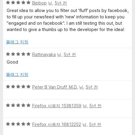
5
Bipbop
님,
5년 전
점
Great idea to allow you to filter out 'fluff' posts by facebook,
만
to fill up your newsfeed with 'new' information to keep you
점
"engaged and on facebook". I am still testing this out, but
에
wanted to give a thumbs up to the developer for the idea!
5
점
플래그 지정
5
Rathnayaka
님,
5년 전
점
Good
만
점
플래그 지정
에
5
5
Peter B Van Druff, M.D.
님,
5년 전
점
점
만
5
점
Firefox 사용자 15381359
님,
5년 전
점
에
만
5
5
점
Firefox 사용자 16812252
님,
5년 전
점
점
에