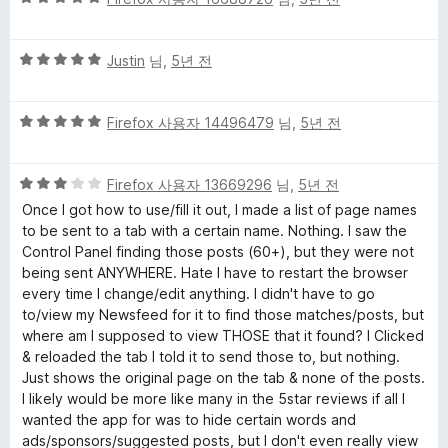
점
만
5
점
Justin
님,
5년 전
점
에
만
5
5
점
Firefox 사용자 14496479
님,
5년 전
점
점
에
만
5
5
점
Firefox 사용자 13669296
님,
5년 전
점
점
에
Once I got how to use/fill it out, I made a list of page names
만
5
to be sent to a tab with a certain name. Nothing. I saw the
점
점
Control Panel finding those posts (60+), but they were not
에
being sent ANYWHERE. Hate I have to restart the browser
3
every time I change/edit anything. I didn't have to go
점
to/view my Newsfeed for it to find those matches/posts, but
where am I supposed to view THOSE that it found? I Clicked
& reloaded the tab I told it to send those to, but nothing.
Just shows the original page on the tab & none of the posts.
I likely would be more like many in the 5star reviews if all I
wanted the app for was to hide certain words and
ads/sponsors/suggested posts, but I don't even really view