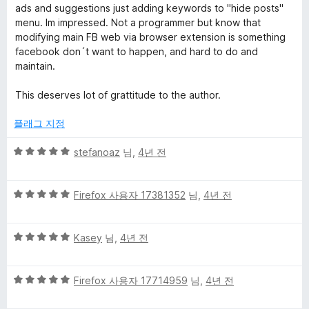
만
5
ads and suggestions just adding keywords to "hide posts"
점
점
menu. Im impressed. Not a programmer but know that
에
modifying main FB web via browser extension is something
5
facebook don´t want to happen, and hard to do and
점
maintain.
This deserves lot of grattitude to the author.
플래그 지정
5
stefanoaz
님,
4년 전
점
만
5
점
Firefox 사용자 17381352
님,
4년 전
점
에
만
5
5
점
Kasey
님,
4년 전
점
점
에
만
5
5
점
Firefox 사용자 17714959
님,
4년 전
점
점
에
만