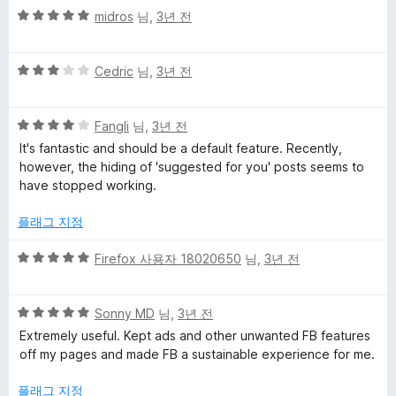
5
midros
님,
3년 전
점
만
5
점
Cedric
님,
3년 전
점
에
만
5
5
점
Fangli
님,
3년 전
점
점
에
It's fantastic and should be a default feature. Recently,
만
3
however, the hiding of 'suggested for you' posts seems to
점
점
have stopped working.
에
4
플래그 지정
점
5
Firefox 사용자 18020650
님,
3년 전
점
만
5
점
Sonny MD
님,
3년 전
점
에
Extremely useful. Kept ads and other unwanted FB features
만
5
off my pages and made FB a sustainable experience for me.
점
점
에
플래그 지정