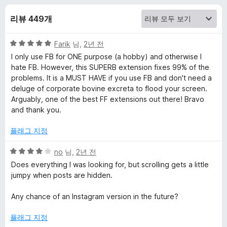
F
리뷰 449개
i
5
Farik
님,
2년 전
x
점
I only use FB for ONE purpose (a hobby) and otherwise I
만
hate FB. However, this SUPERB extension fixes 99% of the
e
점
problems. It is a MUST HAVE if you use FB and don't need a
에
deluge of corporate bovine excreta to flood your screen.
r
5
Arguably, one of the best FF extensions out there! Bravo
점
and thank you.
에
플래그 지정
대
5
no
님,
2년 전
점
Does everything I was looking for, but scrolling gets a little
한
만
jumpy when posts are hidden.
점
리
에
Any chance of an Instagram version in the future?
4
점
플래그 지정
뷰