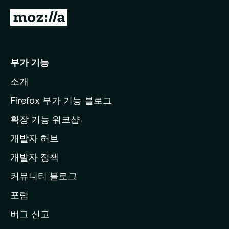
M
o
z
i
부가 기능
l
소개
l
a
Firefox 부가 기능 블로그
홈
확장 기능 워크샵
페
개발자 허브
이
지
개발자 정책
로
커뮤니티 블로그
이
동
포럼
버그 신고