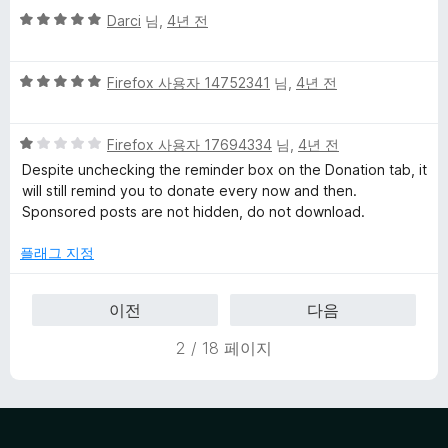
5
5
점
Darci
님,
4년 전
점
점
에
만
5
5
점
Firefox 사용자 14752341
님,
4년 전
점
점
에
만
5
5
점
Firefox 사용자 17694334
님,
4년 전
점
점
에
Despite unchecking the reminder box on the Donation tab, it
만
5
will still remind you to donate every now and then.
점
점
Sponsored posts are not hidden, do not download.
에
1
플래그 지정
점
이전
다음
2 / 18 페이지