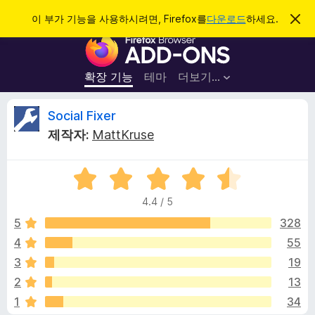
검
로그인
이 부가 기능을 사용하시려면, Firefox를
다운로드
하세요.
이
알
색
F
림
닫
i
기
r
확장 기능
테마
더보기…
e
f
S
Social Fixer
o
제작자:
MattKruse
x
o
브
5
라
c
점
우
4.4 / 5
만
저
i
점
5
328
부
에
4
55
가
a
4
기
3
19
.
능
4
l
2
13
점
1
34