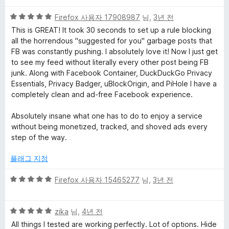
5
Firefox 사용자 17908987
님,
3년 전
점
This is GREAT! It took 30 seconds to set up a rule blocking
만
all the horrendous "suggested for you" garbage posts that
점
FB was constantly pushing. I absolutely love it! Now I just get
에
to see my feed without literally every other post being FB
5
junk. Along with Facebook Container, DuckDuckGo Privacy
점
Essentials, Privacy Badger, uBlockOrigin, and PiHole I have a
completely clean and ad-free Facebook experience.
Absolutely insane what one has to do to enjoy a service
without being monetized, tracked, and shoved ads every
step of the way.
플래그 지정
5
Firefox 사용자 15465277
님,
3년 전
점
만
5
점
zika
님,
4년 전
점
에
All things I tested are working perfectly. Lot of options. Hide