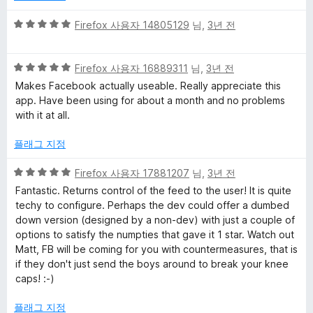
5
점
5
Firefox 사용자 14805129
님,
3년 전
점
만
5
점
Firefox 사용자 16889311
님,
3년 전
점
에
Makes Facebook actually useable. Really appreciate this
만
5
app. Have been using for about a month and no problems
점
점
with it at all.
에
5
플래그 지정
점
5
Firefox 사용자 17881207
님,
3년 전
점
Fantastic. Returns control of the feed to the user! It is quite
만
techy to configure. Perhaps the dev could offer a dumbed
점
down version (designed by a non-dev) with just a couple of
에
options to satisfy the numpties that gave it 1 star. Watch out
5
Matt, FB will be coming for you with countermeasures, that is
점
if they don't just send the boys around to break your knee
caps! :-)
플래그 지정