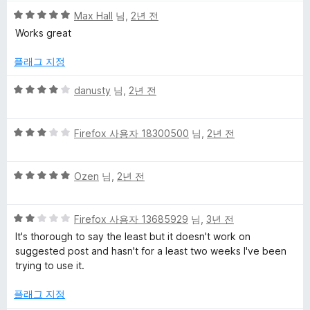
5
Max Hall
님,
2년 전
점
Works great
만
점
플래그 지정
에
5
5
danusty
님,
2년 전
점
점
만
5
점
Firefox 사용자 18300500
님,
2년 전
점
에
만
4
5
점
Ozen
님,
2년 전
점
점
에
만
3
5
점
Firefox 사용자 13685929
님,
3년 전
점
점
에
It's thorough to say the least but it doesn't work on
만
5
suggested post and hasn't for a least two weeks I've been
점
점
trying to use it.
에
2
플래그 지정
점