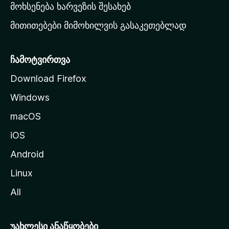
რ
მოხსენება ხარვეზის შესახებ
გ
მითითებები მიმოხილვის გასაკეთებლად
ვ
ე
რ
ჩამოტვირთვა
დ
Download Firefox
ზ
Windows
ე
გ
macOS
ა
iOS
დ
ა
Android
ს
Linux
ვ
All
ლ
ა
უახლესი ანაწყობები