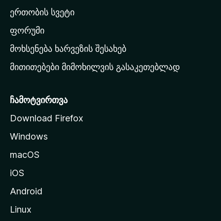
ა
ერთობის სვეტი
ვ
ა
ფორუმი
რ
მოხსენება ხარვეზის შესახებ
გ
მითითებები მიმოხილვის გასაკეთებლად
ვ
ე
რ
ჩამოტვირთვა
დ
Download Firefox
ზ
Windows
ე
გ
macOS
ა
iOS
დ
ა
Android
ს
Linux
ვ