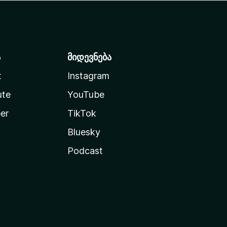
ა
მიდევნება
t
Instagram
ute
YouTube
er
TikTok
Bluesky
Podcast