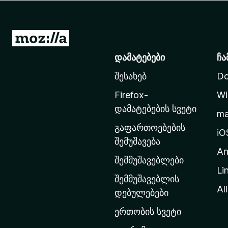
დ
ა
მ
M
ა
o
დამატებები
ჩა
ტ
z
ე
შესახებ
Do
i
ბ
l
ე
Firefox-
Wi
l
ბ
დამატებების სვეტი
m
ი
a
გაფართოებების
-
iO
შემუშავება
ს
An
მ
შემმუშავებლები
Li
თ
შემმუშავებლის
ა
All
დებულებები
ვ
ერთობის სვეტი
ა