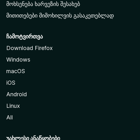
რ
მოხსენება ხარვეზის შესახებ
გ
მითითებები მიმოხილვის გასაკეთებლად
ვ
ე
რ
ჩამოტვირთვა
დ
Download Firefox
ზ
Windows
ე
გ
macOS
ა
iOS
დ
ა
Android
ს
Linux
ვ
All
ლ
ა
უახლესი ანაწყობები