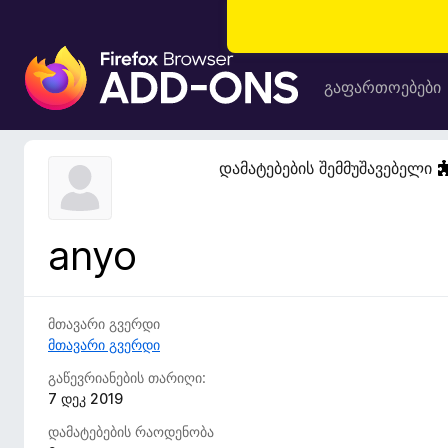
F
i
გაფართოებები
r
e
f
დამატებების შემმუშავებელი
o
x
-
anyo
ბ
რ
ა
უ
მთავარი გვერდი
ზ
მთავარი გვერდი
ე
გაწევრიანების თარიღი:
რ
7 დეკ 2019
ი
დამატებების რაოდენობა
ს