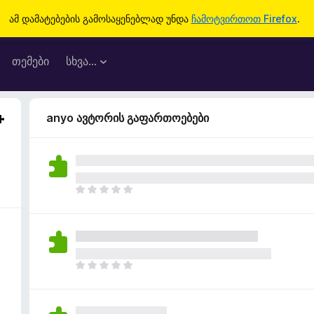
ამ დამატებების გამოსაყენებლად უნდა
ჩამოტვირთოთ Firefox
.
თემები
სხვა…
anyo ავტორის გაფართოებები
ჯ
ე
რ
ა
რ
შ
ჯ
ე
ე
ფ
რ
ა
ა