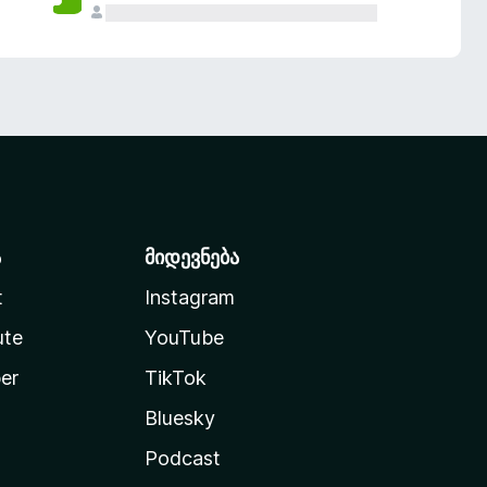
ა
მიდევნება
t
Instagram
ute
YouTube
er
TikTok
Bluesky
Podcast