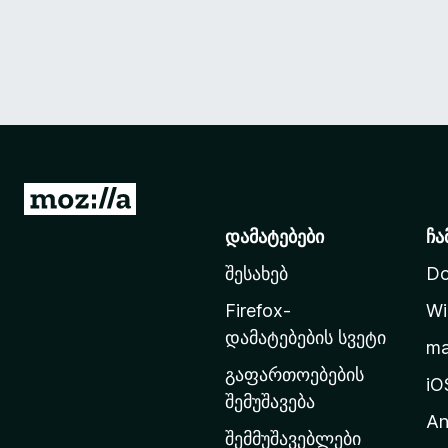
M
o
დამატებები
ჩა
z
შესახებ
Do
i
l
Firefox-
Wi
l
დამატებების სვეტი
m
a
გაფართოებების
-
iO
შემუშავება
ს
An
მ
შემმუშავებლები