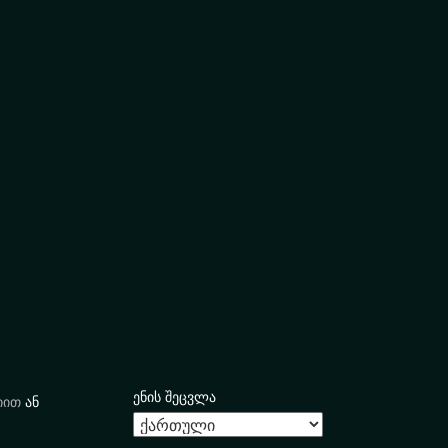
ენის შეცვლა
იით
ან