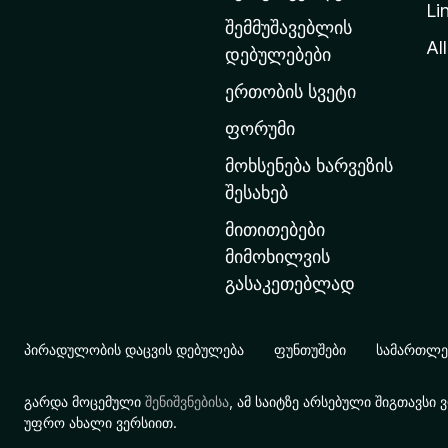
Li
თ
შემმუშავებლის
ა
All
დებულებები
ვ
ერთობის სვეტი
ა
რ
ფორუმი
გ
მოხსენება ხარვეზის
ვ
შესახებ
ე
მითითებები
რ
მიმოხილვის
დ
გასაკეთებლად
ზ
ე
გ
პირადულობის დაცვის დებულება
ფუნთუშები
სამართლებ
ა
დ
გარდა მოცემული
შენიშვნებისა
, ამ საიტზე არსებული შიგთავს
ა
უფრო ახალი ვერსიით.