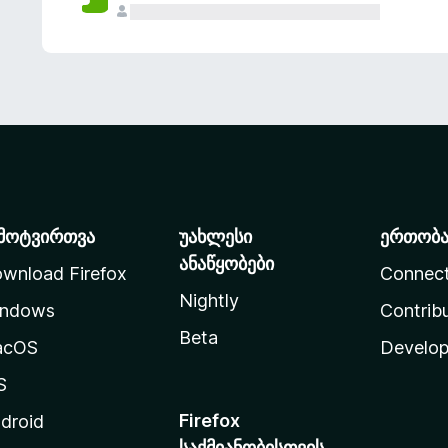
მოტვირთვა
უახლესი
ერთობ
ანაწყობები
wnload Firefox
Connec
Nightly
ndows
Contrib
Beta
acOS
Develop
S
Firefox
droid
საქმიანობისთვის