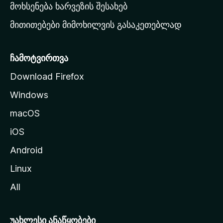
რ
მოხსენება ხარვეზის შესახებ
გ
მითითებები მიმოხილვის გასაკეთებლად
ვ
ე
რ
ჩამოტვირთვა
დ
Download Firefox
ზ
Windows
ე
გ
macOS
ა
iOS
დ
ა
Android
ს
Linux
ვ
All
ლ
ა
უახლესი ანაწყობები