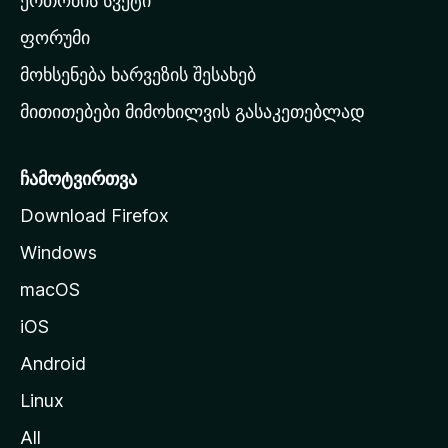
ერთობის სვეტი
ვ
ა
ფორუმი
რ
მოხსენება ხარვეზის შესახებ
გ
მითითებები მიმოხილვის გასაკეთებლად
ვ
ე
რ
ჩამოტვირთვა
დ
Download Firefox
ზ
Windows
ე
გ
macOS
ა
iOS
დ
ა
Android
ს
Linux
ვ
All
ლ