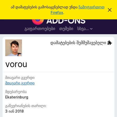
ძ
შესვლა
ამ დამატებების გამოსაყენებლად უნდა
ჩამოტვირთოთ
ა
ი
Firefox
.
მ
F
ე
შ
i
ე
ბ
ტ
r
გაფართოებები
თემები
სხვა…
ა
ყ
e
ო
ბ
f
დამატებების შემმუშავებელი
ი
o
ნ
ე
x
ბ
-
ი
vorou
ს
ბ
დ
რ
ა
მ
მთავარი გვერდი
ა
ა
მთავარი გვერდი
უ
ლ
ვ
ზ
მდებარეობა
ა
ე
Ekaterinburg
რ
გაწევრიანების თარიღი:
ი
3 იან 2018
ს