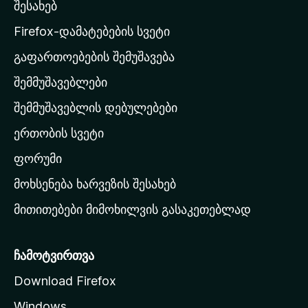
უ
შესახებ
l
ლ
a
ა
Firefox-დამატებების სვეტი
-
გაფართოებების შემუშავება
ს
შემმუშავებლები
მ
თ
შემმუშავებლის დებულებები
ა
ერთობის სვეტი
ვ
ა
ფორუმი
რ
მოხსენება ხარვეზის შესახებ
გ
მითითებები მიმოხილვის გასაკეთებლად
ვ
ე
რ
ჩამოტვირთვა
დ
Download Firefox
ზ
Windows
ე