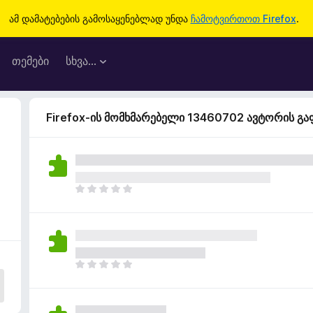
ამ დამატებების გამოსაყენებლად უნდა
ჩამოტვირთოთ Firefox
.
თემები
სხვა…
Firefox-ის მომხმარებელი 13460702 ავტორის გ
ჯ
ე
რ
ა
რ
შ
ჯ
ე
ე
ფ
რ
ა
ა