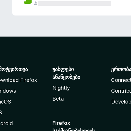
მოტვირთვა
უახლესი
ერთობ
ანაწყობები
wnload Firefox
Connec
Nightly
ndows
Contrib
Beta
acOS
Develop
S
Firefox
droid
საქმიანობისთვის