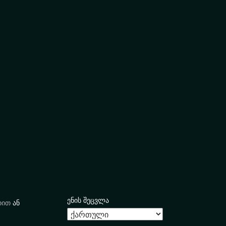
ენის შეცვლა
იით
ან