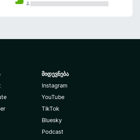
ა
მიდევნება
t
Instagram
ute
YouTube
er
TikTok
Bluesky
Podcast