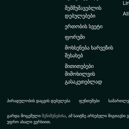
Li
თ
შემმუშავებლის
ა
All
დებულებები
ვ
ერთობის სვეტი
ა
რ
ფორუმი
გ
მოხსენება ხარვეზის
ვ
შესახებ
ე
მითითებები
რ
მიმოხილვის
დ
გასაკეთებლად
ზ
ე
გ
პირადულობის დაცვის დებულება
ფუნთუშები
სამართლებ
ა
დ
გარდა მოცემული
შენიშვნებისა
, ამ საიტზე არსებული შიგთავს
ა
უფრო ახალი ვერსიით.