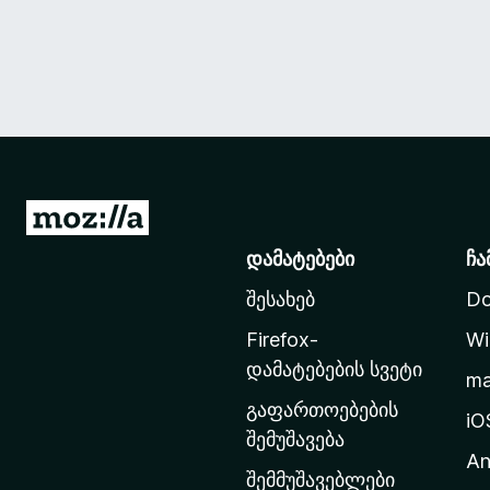
M
o
დამატებები
ჩა
z
შესახებ
Do
i
l
Firefox-
Wi
l
დამატებების სვეტი
m
a
გაფართოებების
-
iO
შემუშავება
ს
An
მ
შემმუშავებლები