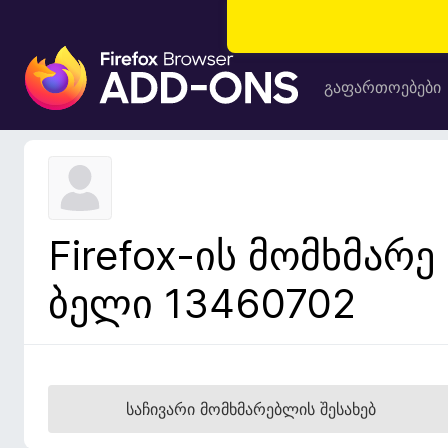
F
i
გაფართოებები
r
e
f
o
x
-
Firefox-ის მომხმარე
ბ
რ
ბელი 13460702
ა
უ
ზ
ე
რ
საჩივარი მომხმარებლის შესახებ
ი
ს