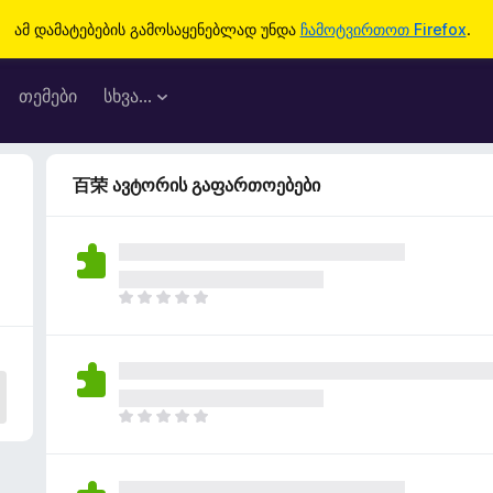
ამ დამატებების გამოსაყენებლად უნდა
ჩამოტვირთოთ Firefox
.
თემები
სხვა…
百荣 ავტორის გაფართოებები
ჯ
ე
რ
ა
რ
შ
ჯ
ე
ე
ფ
რ
ა
ა