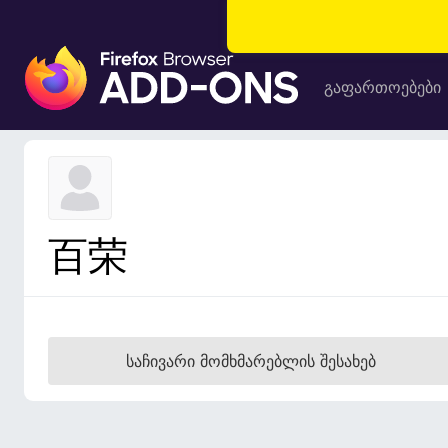
F
i
გაფართოებები
r
e
f
o
x
-
百荣
ბ
რ
ა
უ
ზ
საჩივარი მომხმარებლის შესახებ
ე
რ
ი
ს