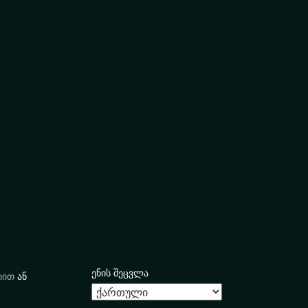
ენის შეცვლა
იით
ან