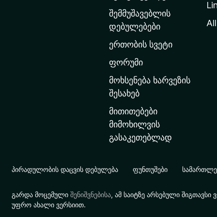
Li
თ
შემმუშავებლის
ა
All
დებულებები
ვ
ერთობის სვეტი
ა
რ
ფორუმი
გ
მოხსენება ხარვეზის
ვ
შესახებ
ე
მითითებები
რ
მიმოხილვის
დ
გასაკეთებლად
ზ
ე
გ
პირადულობის დაცვის დებულება
ფუნთუშები
სამართლებ
ა
დ
გარდა მოცემული
შენიშვნებისა
, ამ საიტზე არსებული შიგთავს
ა
უფრო ახალი ვერსიით.