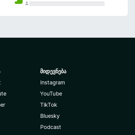
ა
მიდევნება
t
Instagram
ute
YouTube
er
TikTok
Bluesky
Podcast