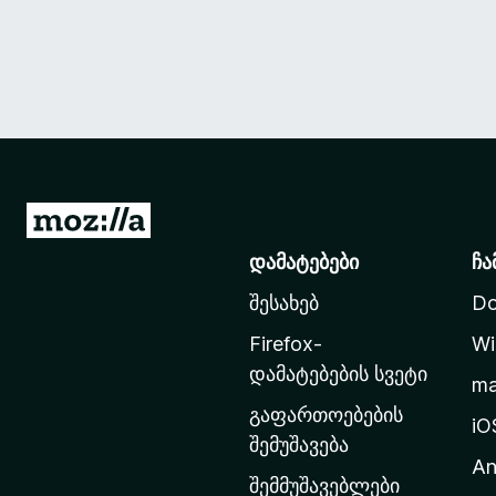
M
o
დამატებები
ჩა
z
შესახებ
Do
i
l
Firefox-
Wi
l
დამატებების სვეტი
m
a
გაფართოებების
-
iO
შემუშავება
ს
An
მ
შემმუშავებლები