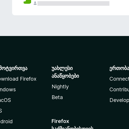
მოტვირთვა
უახლესი
ერთობ
ანაწყობები
wnload Firefox
Connec
Nightly
ndows
Contrib
Beta
acOS
Develop
S
Firefox
droid
საქმიანობისთვის