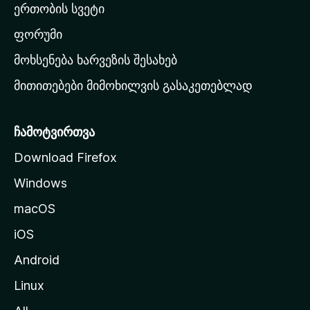
ერთობის სვეტი
ვ
ა
ფორუმი
რ
მოხსენება ხარვეზის შესახებ
გ
მითითებები მიმოხილვის გასაკეთებლად
ვ
ე
რ
ჩამოტვირთვა
დ
Download Firefox
ზ
Windows
ე
გ
macOS
ა
iOS
დ
ა
Android
ს
Linux
ვ