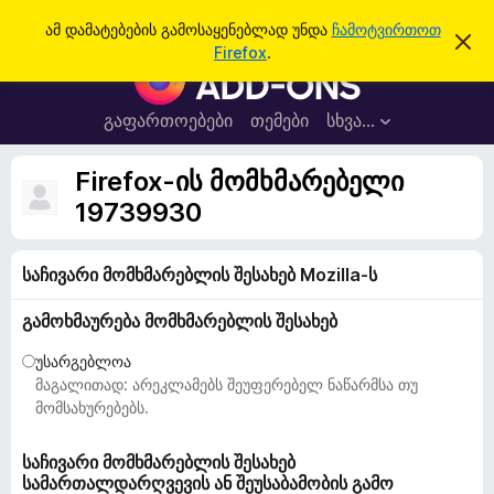
ძ
შესვლა
ამ დამატებების გამოსაყენებლად უნდა
ჩამოტვირთოთ
ა
ი
Firefox
.
მ
F
ე
შ
i
ე
ბ
ტ
r
გაფართოებები
თემები
სხვა…
ა
ყ
e
ო
ბ
f
Firefox-ის მომხმარებელი
ი
o
ნ
19739930
ე
x
ბ
-
ი
ს
საჩივარი მომხმარებლის შესახებ Mozilla-ს
ბ
დ
რ
ა
გამოხმაურება მომხმარებლის შესახებ
მ
ა
ა
უ
ლ
უსარგებლოა
ვ
ზ
მაგალითად: არეკლამებს შეუფერებელ ნაწარმსა თუ
ა
ე
მომსახურებებს.
რ
ი
საჩივარი მომხმარებლის შესახებ
სამართალდარღვევის ან შეუსაბამობის გამო
ს