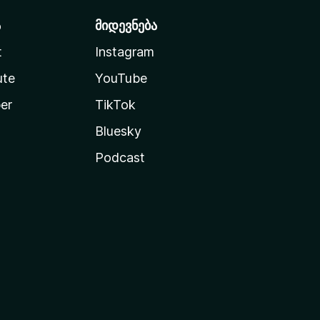
ა
მიდევნება
t
Instagram
ute
YouTube
er
TikTok
Bluesky
Podcast