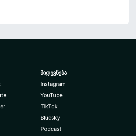
ა
მიდევნება
t
Instagram
ute
YouTube
er
TikTok
Bluesky
Podcast