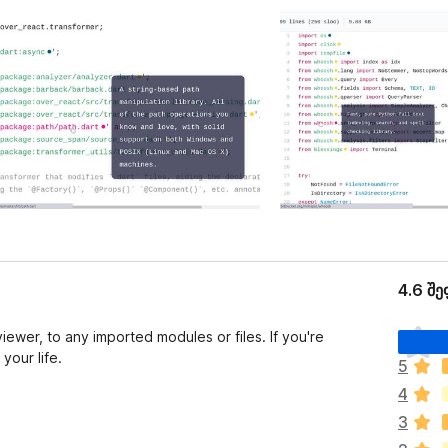
4.6 შ
ჯ
iewer, to any imported modules or files. If you're
ე
your life.
5
რ
4
ა
რ
3
შ