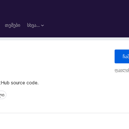
თემები
სხვა…
ჩა
ფაილის
itHub source code.
ლი