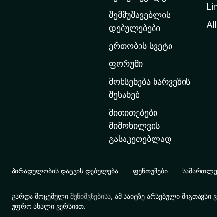
Li
თ
შემმუშავებლის
ა
All
დებულებები
ვ
ერთობის სვეტი
ა
რ
ფორუმი
გ
მოხსენება ხარვეზის
ვ
შესახებ
ე
მითითებები
რ
მიმოხილვის
დ
გასაკეთებლად
ზ
ე
გ
პირადულობის დაცვის დებულება
ფუნთუშები
სამართლებ
ა
დ
გარდა მოცემული
შენიშვნებისა
, ამ საიტზე არსებული შიგთავს
ა
უფრო ახალი ვერსიით.