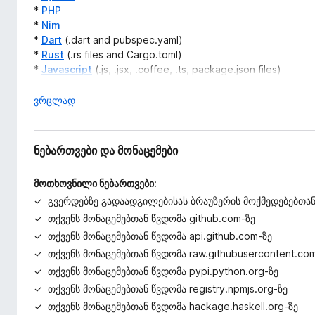
*
PHP
*
Nim
*
Dart
(.dart and pubspec.yaml)
*
Rust
(.rs files and Cargo.toml)
*
Javascript
(.js, .jsx, .coffee, .ts, package.json files)
*
Ruby
(.rb files, Rakefile and Gemfile)
*
Crystal
(.cr and shard.yml files)
ჩ
ვრცლად
*
Julia
ა
*
Go
მ
*
Haskell
(external packages listed on stack.yaml files)
ო
ნებართვები და მონაცემები
*
Elm
(dependencies on elm-package.json)
შ
*
C
ლ
მოთხოვნილი ნებართვები:
ა
გვერდებზე გადაადგილებისას ბრაუზერის მოქმედებებთა
Unlike Octolinker, this extension creates real links, so there
,
თქვენს მონაცემებთან წვდომა github.com-ზე
Also, links load without reloading the page, so ultra-fast (lik
თქვენს მონაცემებთან წვდომა api.github.com-ზე
თქვენს მონაცემებთან წვდომა raw.githubusercontent.co
---
თქვენს მონაცემებთან წვდომა pypi.python.org-ზე
თქვენს მონაცემებთან წვდომა registry.npmjs.org-ზე
Don't see your language? Found a bug? Contributions are 
https://github.com/fiatjaf/module-linker
. If you don't wan
თქვენს მონაცემებთან წვდომა hackage.haskell.org-ზე