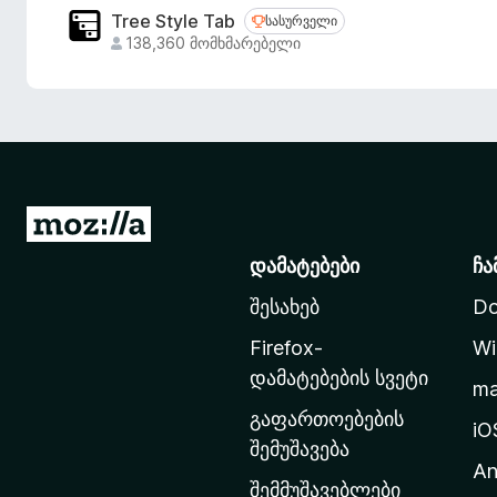
Tree Style Tab
სასურველი
სასურველი
138,360 მომხმარებელი
M
o
დამატებები
ჩა
z
შესახებ
Do
i
l
Firefox-
Wi
l
დამატებების სვეტი
m
a
გაფართოებების
-
iO
შემუშავება
ს
An
მ
შემმუშავებლები