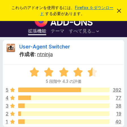
検
ログイン
これらのアドオンを使用するには、
Firefox をダウンロー
こ
索
ド
する必要があります。
の
F
お
i
知
ら
r
拡張機能
テーマ
すべて見る...
せ
e
を
閉
f
U
User-Agent Switcher
じ
o
る
作成者:
ntninja
x
s
ブ
5
ラ
e
段
ウ
5 段階中 4.3 の評価
階
ザ
r
中
5
392
ー
4
4
77
ア
-
.
ド
3
38
3
オ
の
A
2
19
評
ン
1
40
価