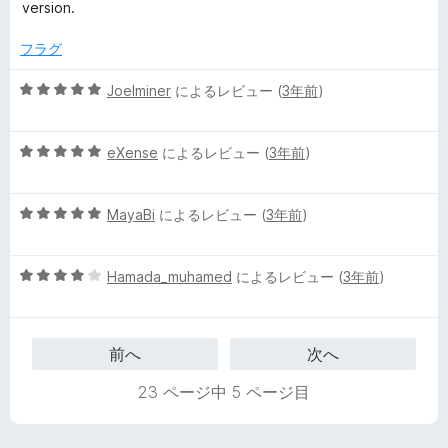
階
評
version.
中
価
4
フラグ
の
評
5
Joelminer
によるレビュー (
3年前
)
価
段
階
5
中
eXense
によるレビュー (
3年前
)
段
5
階
の
5
中
MayaBi
によるレビュー (
3年前
)
評
段
5
価
階
の
5
中
Hamada_muhamed
によるレビュー (
3年前
)
評
段
5
価
階
の
中
評
前へ
次へ
4
価
の
23 ページ中 5 ページ目
評
価