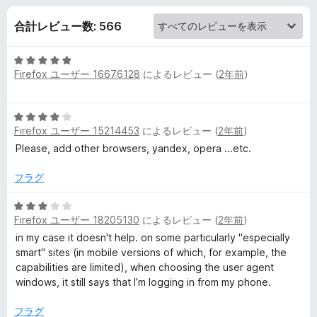
g
合計レビュー数: 566
e
5
n
Firefox ユーザー 16676128
によるレビュー (
2年前
)
段
階
t
中
5
5
Firefox ユーザー 15214453
によるレビュー (
2年前
)
段
S
の
階
Please, add other browsers, yandex, opera ...etc.
評
中
価
w
4
フラグ
の
i
評
5
Firefox ユーザー 18205130
によるレビュー (
2年前
)
価
段
階
t
in my case it doesn't help. on some particularly "especially
中
smart" sites (in mobile versions of which, for example, the
3
capabilities are limited), when choosing the user agent
c
の
windows, it still says that I’m logging in from my phone.
評
h
価
フラグ