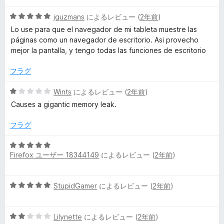
e
5
jguzmans
によるレビュー (
2年前
)
段
Lo use para que el navegador de mi tableta muestre las
階
r
páginas como un navegador de escritorio. Asi provecho
中
mejor la pantalla, y tengo todas las funciones de escritorio
5
の
の
フラグ
評
レ
価
5
Wints
によるレビュー (
2年前
)
段
Causes a gigantic memory leak.
ビ
階
中
フラグ
1
ュ
の
5
評
Firefox ユーザー 18344149
によるレビュー (
2年前
)
段
ー
価
階
中
5
StupidGamer
によるレビュー (
2年前
)
5
段
の
階
評
5
中
Lilynette
によるレビュー (
2年前
)
価