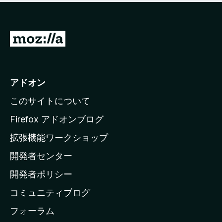
M
o
z
i
アドオン
l
このサイトについて
l
a
Firefox アドオンブログ
の
拡張機能ワークショップ
ホ
開発者センター
ー
ム
開発者ポリシー
ペ
コミュニティブログ
ー
ジ
フォーラム