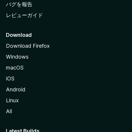
へ
バグを報告
レビューガイド
Download
Download Firefox
Windows
macOS
iOS
Android
Linux
All
Latest Builds