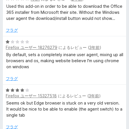
段
5
価
Used this add-on in order to be able to download the Office
階
の
365 installer from Microsoft their site. Without the Windows
中
評
user agent the download/install button would not show...
5
価
の
フラグ
評
価
5
Firefox ユーザー 18276279
によるレビュー (
3年前
)
段
階
By default, sets a completely insane user agent, mixing up all
中
browsers and os, making website believe I'm using chrome
1
on windows
の
評
フラグ
価
5
Firefox ユーザー 15327518
によるレビュー (
3年前
)
段
階
Seems ok but Edge browser is stuck on a very old version.
中
It would be nice to be able to enable (the agent switch) to a
4
single tab
の
評
フラグ