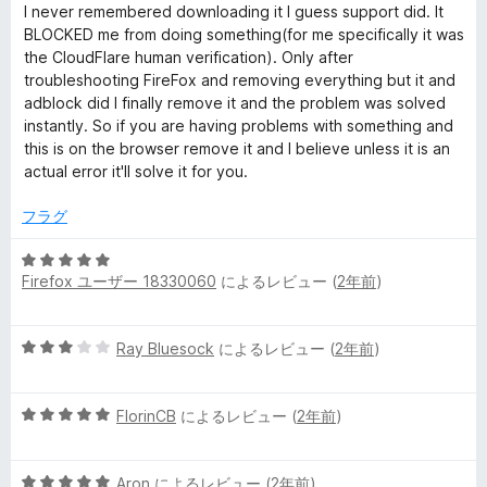
段
5
I never remembered downloading it I guess support did. It
階
の
BLOCKED me from doing something(for me specifically it was
中
評
the CloudFlare human verification). Only after
2
価
troubleshooting FireFox and removing everything but it and
の
adblock did I finally remove it and the problem was solved
評
instantly. So if you are having problems with something and
価
this is on the browser remove it and I believe unless it is an
actual error it'll solve it for you.
フラグ
5
Firefox ユーザー 18330060
によるレビュー (
2年前
)
段
階
中
5
Ray Bluesock
によるレビュー (
2年前
)
5
段
の
階
評
5
中
FlorinCB
によるレビュー (
2年前
)
価
段
3
階
の
5
中
Aron
によるレビュー (
2年前
)
評