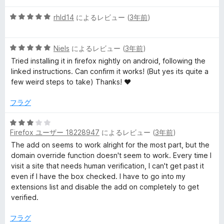
価
5
rhld14
によるレビュー (
3年前
)
段
階
5
中
Niels
によるレビュー (
3年前
)
段
5
Tried installing it in firefox nightly on android, following the
階
の
linked instructions. Can confirm it works! (But yes its quite a
中
評
few weird steps to take) Thanks! ♥
5
価
の
フラグ
評
価
5
Firefox ユーザー 18228947
によるレビュー (
3年前
)
段
階
The add on seems to work alright for the most part, but the
中
domain override function doesn't seem to work. Every time I
3
visit a site that needs human verification, I can't get past it
の
even if I have the box checked. I have to go into my
評
extensions list and disable the add on completely to get
価
verified.
フラグ