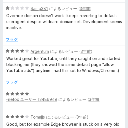
5
Samg381
によるレビュー (
3年前
)
段
Override domain doesn't work- keeps reverting to default
階
useragent despite wildcard domain set. Development seems
中
inactive.
1
の
フラグ
評
価
5
Argentum
によるレビュー (
3年前
)
段
Worked great for YouTube, until they caught on and started
階
blocking me (they showed the same default page "allow
中
YouTube ads") anytime I had this set to Windows/Chrome :(
4
の
フラグ
評
価
5
Firefox ユーザー 13486949
によるレビュー (
3年前
)
段
階
中
5
Tomajjs
によるレビュー (
3年前
)
5
段
の
Good, but for example Edge browser is stuck on a very old