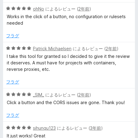
価
階
5
中
ohNo
によるレビュー (
2年前
)
段
5
Works in the click of a button, no configuration or rulesets
階
の
needed
中
評
5
価
フラグ
の
評
5
Patrick Michaelsen
によるレビュー (
2年前
)
価
段
I take this tool for granted so I decided to give it the review
階
it deserves. A must have for projects with containers,
中
reverse proxies, etc.
5
の
フラグ
評
価
5
_SIM_
によるレビュー (
2年前
)
段
Click a button and the CORS issues are gone. Thank you!
階
中
フラグ
5
の
5
sihunqu123
によるレビュー (
3年前
)
評
段
It just works! Great