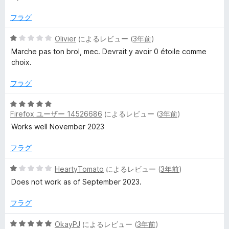
価
階
中
フラグ
5
の
5
Olivier
によるレビュー (
3年前
)
評
段
Marche pas ton brol, mec. Devrait y avoir 0 étoile comme
価
階
choix.
中
1
フラグ
の
評
5
価
Firefox ユーザー 14526686
によるレビュー (
3年前
)
段
階
Works well November 2023
中
5
フラグ
の
評
5
HeartyTomato
によるレビュー (
3年前
)
価
段
Does not work as of September 2023.
階
中
フラグ
1
の
5
OkayPJ
によるレビュー (
3年前
)