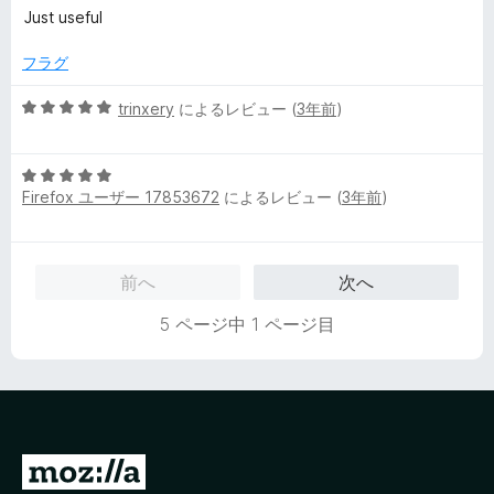
評
段
Just useful
価
階
中
フラグ
5
の
5
trinxery
によるレビュー (
3年前
)
評
段
価
階
5
中
Firefox ユーザー 17853672
によるレビュー (
3年前
)
段
5
階
の
中
評
5
価
前へ
次へ
の
評
5 ページ中 1 ページ目
価
M