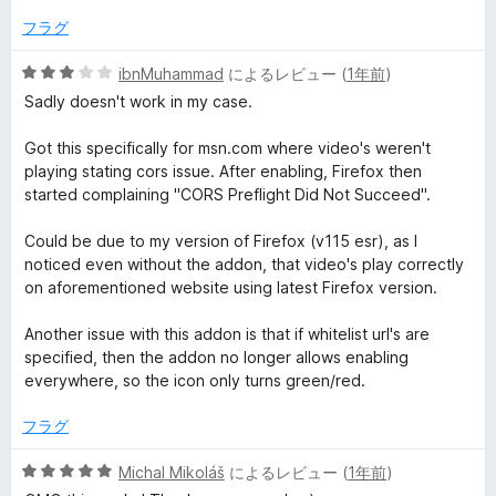
の
中
評
フラグ
ビ
1
価
の
5
ibnMuhammad
によるレビュー (
1年前
)
ュ
評
段
Sadly doesn't work in my case.
価
階
ー
中
Got this specifically for msn.com where video's weren't
3
playing stating cors issue. After enabling, Firefox then
の
started complaining "CORS Preflight Did Not Succeed".
評
価
Could be due to my version of Firefox (v115 esr), as I
noticed even without the addon, that video's play correctly
on aforementioned website using latest Firefox version.
Another issue with this addon is that if whitelist url's are
specified, then the addon no longer allows enabling
everywhere, so the icon only turns green/red.
フラグ
5
Michal Mikoláš
によるレビュー (
1年前
)
段