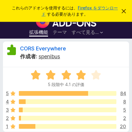
検
ログイン
これらのアドオンを使用するには、
Firefox をダウンロー
こ
索
ド
する必要があります。
の
F
お
i
知
ら
r
拡張機能
テーマ
すべて見る...
せ
e
を
閉
f
C
CORS Everywhere
じ
o
る
作成者:
spenibus
x
O
ブ
5
ラ
R
段
ウ
5 段階中 4.1 の評価
階
ザ
S
中
5
84
ー
4
4
8
ア
E
.
ド
3
5
1
オ
の
v
2
2
評
ン
1
20
価