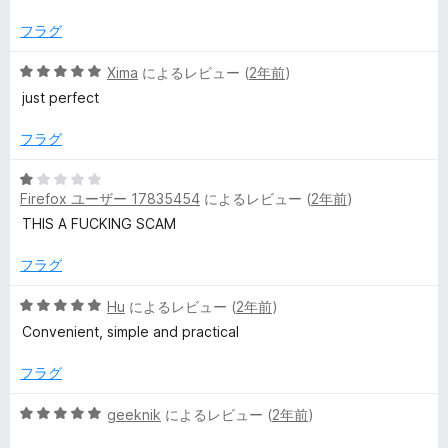
の
評
フラグ
価
5
Xima
によるレビュー (
2年前
)
段
just perfect
階
中
フラグ
5
の
5
評
Firefox ユーザー 17835454
によるレビュー (
2年前
)
段
価
階
THIS A FUCKING SCAM
中
1
フラグ
の
評
5
Hu
によるレビュー (
2年前
)
価
段
Convenient, simple and practical
階
中
フラグ
5
の
5
geeknik
によるレビュー (
2年前
)
評
段