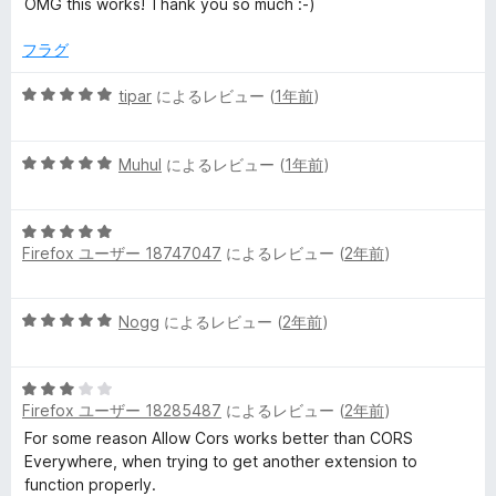
OMG this works! Thank you so much :-)
階
中
フラグ
5
の
5
tipar
によるレビュー (
1年前
)
評
段
価
階
5
中
Muhul
によるレビュー (
1年前
)
段
5
階
の
5
中
評
Firefox ユーザー 18747047
によるレビュー (
2年前
)
段
5
価
階
の
中
評
5
Nogg
によるレビュー (
2年前
)
5
価
段
の
階
評
5
中
価
Firefox ユーザー 18285487
によるレビュー (
2年前
)
段
5
階
の
For some reason Allow Cors works better than CORS
中
評
Everywhere, when trying to get another extension to
3
価
function properly.