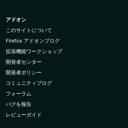
o
z
i
アドオン
l
このサイトについて
l
a
Firefox アドオンブログ
の
拡張機能ワークショップ
ホ
開発者センター
ー
ム
開発者ポリシー
ペ
コミュニティブログ
ー
ジ
フォーラム
へ
バグを報告
レビューガイド