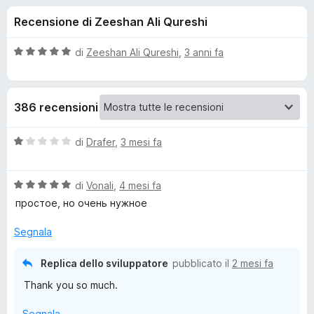
i
7
i
Recensione di Zeeshan Ali Qureshi
s
v
o
u
i
5
V
di
Zeeshan Ali Qureshi
,
3 anni fa
p
n
a
e
l
u
r
i
386 recensioni
t
F
a
i
p
t
V
di
Drafer
,
3 mesi fa
r
a
a
e
e
5
l
f
s
V
u
di
Vonali
,
4 mesi fa
o
u
a
t
r
простое, но очень нужное
5
x
l
a
u
t
Segnala
P
t
a
a
1
Replica dello sviluppatore
pubblicato il
2 mesi fa
o
t
s
Thank you so much.
a
u
p
5
5
Segnala