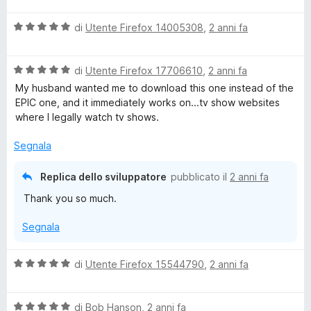
u
U
l
a
5
5
V
u
di
Utente Firefox 14005308
,
2 anni fa
t
s
a
t
a
l
u
l
a
1
5
V
u
di
Utente Firefox 17706610
,
2 anni fa
t
s
t
a
t
a
u
My husband wanted me to download this one instead of the
l
a
3
5
EPIC one, and it immediately works on...tv show websites
i
u
t
s
where I legally watch tv shows.
t
a
u
a
m
5
5
Segnala
t
s
a
u
a
Replica dello sviluppatore
pubblicato il
2 anni fa
5
5
Thank you so much.
s
t
u
Segnala
5
e
V
di
Utente Firefox 15544790
,
2 anni fa
a
l
V
u
di
Bob Hanson
,
2 anni fa