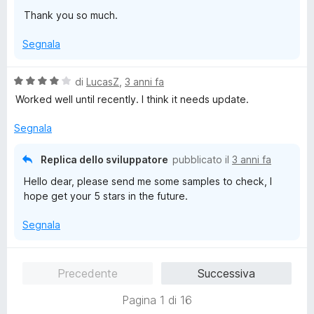
t
s
Thank you so much.
a
u
5
5
Segnala
s
u
5
V
di
LucasZ
,
3 anni fa
a
Worked well until recently. I think it needs update.
l
u
Segnala
t
a
Replica dello sviluppatore
pubblicato il
3 anni fa
t
Hello dear, please send me some samples to check, I
a
hope get your 5 stars in the future.
4
s
Segnala
u
5
Precedente
Successiva
Pagina 1 di 16