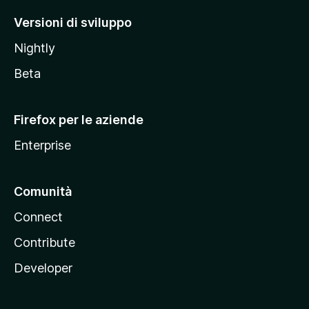
M
Versioni di sviluppo
o
Nightly
z
i
Beta
l
l
Firefox per le aziende
a
Enterprise
Comunità
Connect
Contribute
Developer