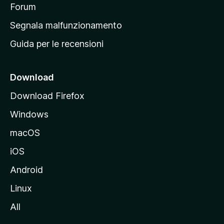
p
Forum
r
Segnala malfunzionamento
i
Guida per le recensioni
n
c
i
Download
p
Download Firefox
a
Windows
l
e
macOS
d
iOS
e
l
Android
s
Linux
i
All
t
o