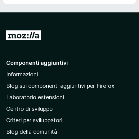
V
a
i
a
Componenti aggiuntivi
l
Informazioni
l
a
Blog sui componenti aggiuntivi per Firefox
p
Laboratorio estensioni
a
Centro di sviluppo
g
i
Criteri per sviluppatori
n
Blog della comunità
a