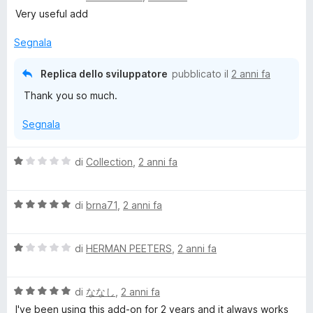
a
t
Very useful add
l
a
u
t
Segnala
t
a
a
5
Replica dello sviluppatore
pubblicato il
2 anni fa
t
s
Thank you so much.
a
u
5
5
Segnala
s
u
5
V
di
Collection
,
2 anni fa
a
l
V
u
di
brna71
,
2 anni fa
a
t
l
a
V
u
di
HERMAN PEETERS
,
2 anni fa
t
a
t
a
l
a
1
V
u
di
ななし
,
2 anni fa
t
s
a
t
a
u
I've been using this add-on for 2 years and it always works