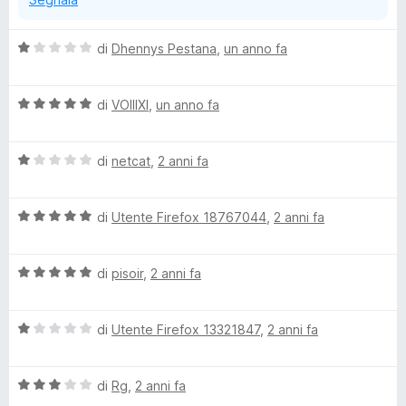
s
u
u
5
V
di
Dhennys Pestana
,
un anno fa
a
p
l
V
u
di
VOIIIXI
,
un anno fa
B
a
t
l
a
l
V
u
di
netcat
,
2 anni fa
t
a
t
a
l
a
1
o
V
u
di
Utente Firefox 18767044
,
2 anni fa
t
s
a
t
a
u
c
l
a
5
5
V
u
di
pisoir
,
2 anni fa
t
s
k
a
t
a
u
l
a
1
5
V
u
di
Utente Firefox 13321847
,
2 anni fa
t
s
e
a
t
a
u
l
a
5
5
r
V
u
di
Rg
,
2 anni fa
t
s
a
t
a