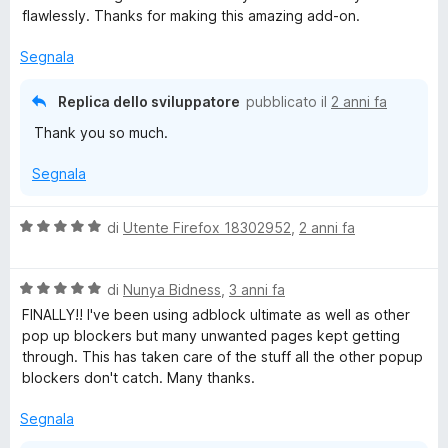
l
a
5
5
flawlessly. Thanks for making this amazing add-on.
u
t
s
t
a
u
Segnala
a
1
5
t
s
Replica dello sviluppatore
pubblicato il
2 anni fa
a
u
Thank you so much.
5
5
s
Segnala
u
5
V
di
Utente Firefox 18302952
,
2 anni fa
a
l
V
u
di
Nunya Bidness
,
3 anni fa
a
t
FINALLY!! I've been using adblock ultimate as well as other
l
a
pop up blockers but many unwanted pages kept getting
u
t
through. This has taken care of the stuff all the other popup
t
a
blockers don't catch. Many thanks.
a
5
t
s
Segnala
a
u