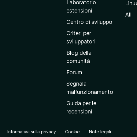
Laboratorio
Linu
i
estensioni
n
All
a
Centro di sviluppo
p
Criteri per
r
sviluppatori
i
Blog della
n
comunità
c
i
Forum
p
Segnala
a
malfunzionamento
l
Guida per le
e
recensioni
d
e
l
Informativa sulla privacy
Cookie
Note legali