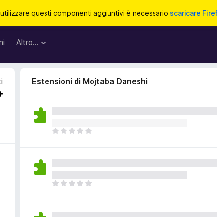
 utilizzare questi componenti aggiuntivi è necessario
scaricare Fire
mi
Altro…
i
Estensioni di Mojtaba Daneshi
N
o
n
c
i
s
N
o
o
n
n
o
c