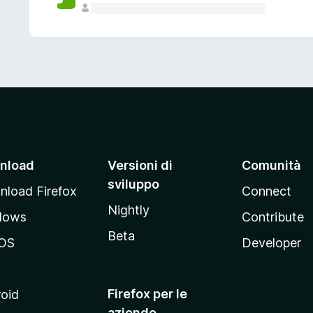
nload
Versioni di
Comunità
sviluppo
load Firefox
Connect
Nightly
dows
Contribute
Beta
OS
Developer
Firefox per le
oid
aziende