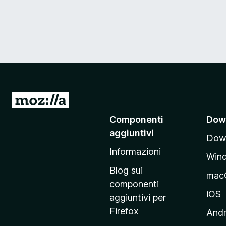
V
a
Componenti
Dow
i
aggiuntivi
Down
a
Informazioni
l
Win
l
Blog sui
mac
a
componenti
p
iOS
aggiuntivi per
a
Firefox
Andr
g