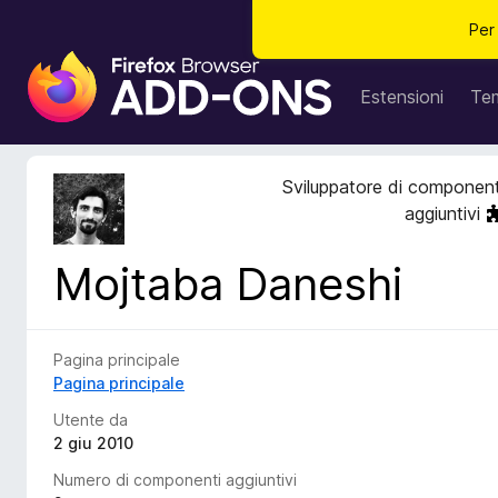
Per
C
o
Estensioni
Te
m
p
o
Sviluppatore di component
n
aggiuntivi
e
n
Mojtaba Daneshi
t
i
a
g
Pagina principale
g
Pagina principale
i
Utente da
u
2 giu 2010
n
Numero di componenti aggiuntivi
t