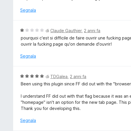
5
t
s
a
Segnala
u
t
5
a
1
V
di
Claude Gauthier
,
2 anni fa
s
a
pourquoi c'est si difficile de faire ouvrir une fucking p
u
l
ouvrir la fucking page qu'on demande d'ouvrir!
5
u
t
Segnala
a
t
a
V
di
TDGalea
,
2 anni fa
1
a
Been using this plugin since FF did out with the "browser
s
l
u
u
I understand FF did out with that flag because it was an 
5
t
"homepage" isn't an option for the new tab page. This p
a
Thank you for developing this.
t
a
Segnala
5