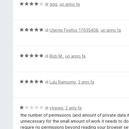
t
V
di
ggg
,
un anno fa
a
a
t
l
a
u
5
t
V
di
Utente Firefox 17635408
,
un anno fa
s
a
a
u
t
l
5
a
u
4
t
V
di
Bob M.
,
un anno fa
s
a
a
u
t
l
5
a
u
5
t
V
di
Lulu Rainsong
,
2 anni fa
s
a
a
u
t
l
5
a
u
5
t
V
di
ytrewq
,
2 anni fa
s
a
a
the number of permissions (and amount of private data it 
u
t
l
unnecessary for the small amount of work it needs to do
5
a
u
require no permissions beyond reading your browser se