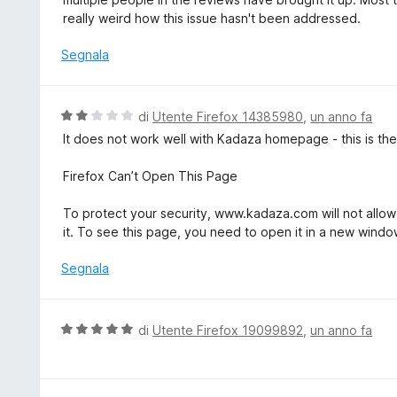
s
u
really weird how this issue hasn't been addressed.
u
t
5
a
Segnala
t
a
1
V
di
Utente Firefox 14385980
,
un anno fa
s
a
It does not work well with Kadaza homepage - this is the 
u
l
5
u
Firefox Can’t Open This Page
t
a
To protect your security, www.kadaza.com will not allow
t
it. To see this page, you need to open it in a new windo
a
2
Segnala
s
u
5
V
di
Utente Firefox 19099892
,
un anno fa
a
l
u