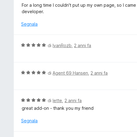
a
a
For a long time I couldn't put up my own page, so I cam
t
l
developer.
a
u
5
t
Segnala
s
a
u
t
5
a
V
di
IvanRozb
,
2 anni fa
5
a
s
l
u
u
5
t
V
di
Agent 69 Hansen
,
2 anni fa
a
a
t
l
a
u
5
t
V
di
lette
,
2 anni fa
s
a
a
great add-on - thank you my friend
u
t
l
5
a
u
Segnala
5
t
s
a
u