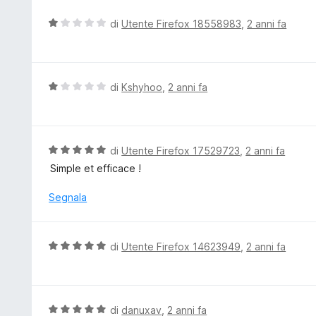
s
u
V
di
Utente Firefox 18558983
,
2 anni fa
5
a
l
u
t
V
di
Kshyhoo
,
2 anni fa
a
a
t
l
a
u
1
t
V
di
Utente Firefox 17529723
,
2 anni fa
s
a
a
Simple et efficace !
u
t
l
5
a
u
Segnala
1
t
s
a
u
t
V
di
Utente Firefox 14623949
,
2 anni fa
5
a
a
5
l
s
u
u
t
V
di
danuxav
,
2 anni fa
5