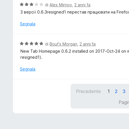
t
V
di
Alex Mirnov
,
2 anni fa
5
a
a
З версії 0.6.3resigned1 перестав працювати на Firefo
5
l
s
u
Segnala
u
t
5
a
t
V
di
Bout's Morgan
,
2 anni fa
a
a
New Tab Homepage 0.6.2 installed on 2017-Oct-24 on my
3
l
resigned1).
s
u
u
t
Segnala
5
a
t
a
Precedente
1
2
3
5
s
Pagin
u
5