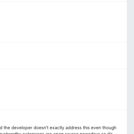
and the developer doesn't exactly address this even though
 trustworthy extensions are open source nowadays so it's