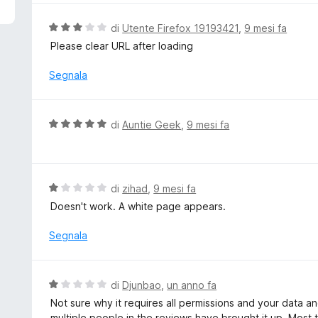
5
u
t
V
di
Utente Firefox 19193421
,
9 mesi fa
a
a
Please clear URL after loading
t
l
a
u
Segnala
5
t
s
a
u
t
V
di
Auntie Geek
,
9 mesi fa
5
a
a
3
l
s
u
u
t
V
di
zihad
,
9 mesi fa
5
a
a
Doesn't work. A white page appears.
t
l
a
u
Segnala
5
t
s
a
u
t
V
di
Djunbao
,
un anno fa
5
a
a
Not sure why it requires all permissions and your data 
1
l
multiple people in the reviews have brought it up. Most