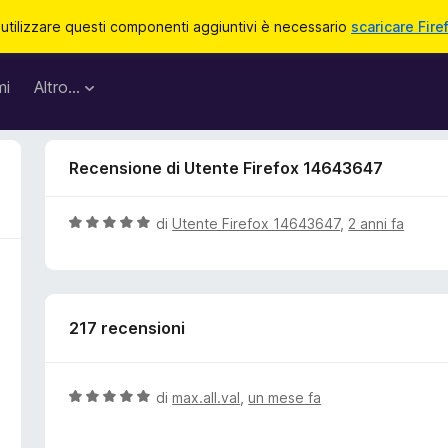
 utilizzare questi componenti aggiuntivi è necessario
scaricare Fire
mi
Altro…
Recensione di Utente Firefox 14643647
V
di
Utente Firefox 14643647
,
2 anni fa
a
l
u
t
217 recensioni
a
t
a
5
V
di
max.all.val
,
un mese fa
s
a
u
l