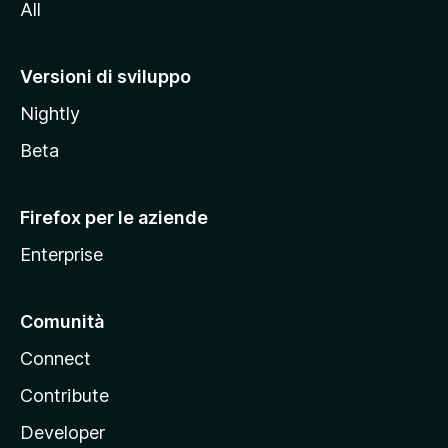
All
t
o
M
Versioni di sviluppo
o
Nightly
z
i
Beta
l
l
Firefox per le aziende
a
Enterprise
Comunità
Connect
Contribute
Developer