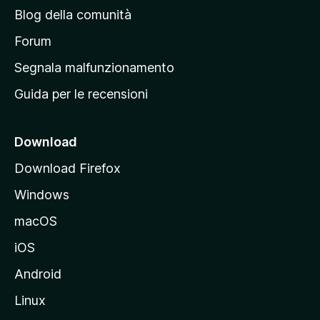
n
Blog della comunità
a
p
Forum
r
Segnala malfunzionamento
i
Guida per le recensioni
n
c
i
Download
p
Download Firefox
a
Windows
l
e
macOS
d
iOS
e
l
Android
s
Linux
i