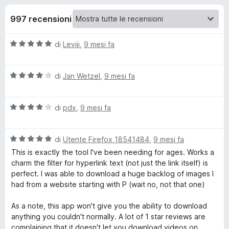
i
1
i
s
997 recensioni
v
o
u
i
5
V
di
Leviii
,
9 mesi fa
p
n
a
e
l
r
i
V
u
di
Jan Wetzel
,
9 mesi fa
F
a
t
i
l
p
a
r
V
u
di
pdx
,
9 mesi fa
t
a
t
a
e
e
l
a
5
f
V
u
di
Utente Firefox 18541484
,
9 mesi fa
t
s
o
r
a
t
a
u
This is exactly the tool I've been needing for ages. Works a
x
l
a
4
5
charm the filter for hyperlink text (not just the link itself) is
D
u
t
s
perfect. I was able to download a huge backlog of images I
t
a
u
had from a website starting with P (wait no, not that one)
a
4
5
o
t
s
As a note, this app won't give you the ability to download
a
u
anything you couldn't normally. A lot of 1 star reviews are
w
5
5
complaining that it doesn't let you download videos on