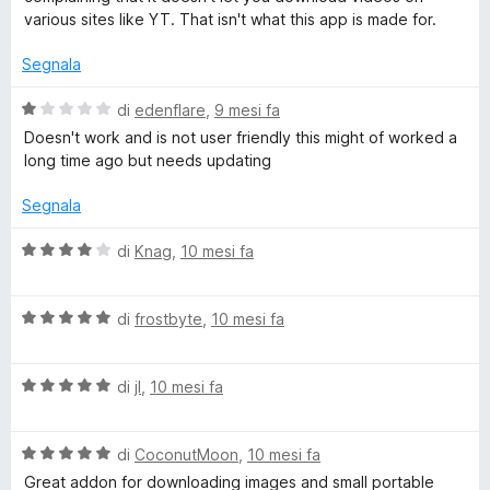
s
various sites like YT. That isn't what this app is made for.
n
u
5
Segnala
T
V
di
edenflare
,
9 mesi fa
a
Doesn't work and is not user friendly this might of worked a
h
l
long time ago but needs updating
u
e
t
Segnala
a
m
t
V
di
Knag
,
10 mesi fa
a
a
1
A
l
s
V
u
di
frostbyte
,
10 mesi fa
u
a
t
l
5
l
a
V
u
di
jI
,
10 mesi fa
t
l
a
t
a
l
a
4
!
V
u
di
CoconutMoon
,
10 mesi fa
t
s
a
t
a
u
Great addon for downloading images and small portable