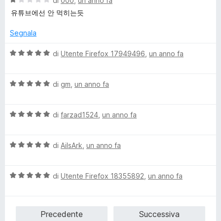
u
di
000
,
un anno fa
t
s
a
t
a
u
유튜브에선 안 먹히는듯
l
a
5
5
u
t
s
Segnala
t
a
u
a
5
5
V
di
Utente Firefox 17949496
,
un anno fa
t
s
a
a
u
l
1
5
V
u
di
gm
,
un anno fa
s
a
t
u
l
a
5
V
u
di
farzad1524
,
un anno fa
t
a
t
a
l
a
5
V
u
di
AilsArk
,
un anno fa
t
s
a
t
a
u
l
a
5
5
V
u
di
Utente Firefox 18355892
,
un anno fa
t
s
a
t
a
u
l
a
5
5
u
t
s
Precedente
Successiva
t
a
u