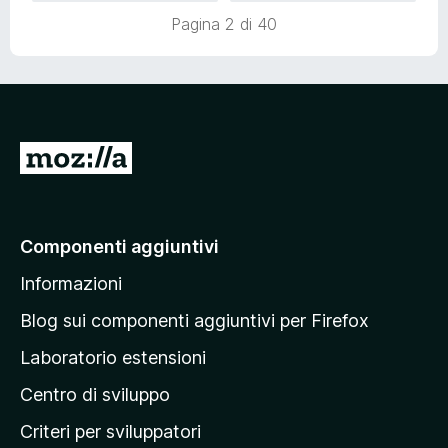
a
5
5
Pagina 2 di 40
t
s
a
u
5
5
s
u
5
V
a
i
a
Componenti aggiuntivi
l
Informazioni
l
a
Blog sui componenti aggiuntivi per Firefox
p
Laboratorio estensioni
a
Centro di sviluppo
g
i
Criteri per sviluppatori