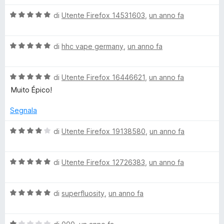
a
u
l
1
5
V
u
di
Utente Firefox 14531603
,
un anno fa
s
a
t
u
l
a
5
V
u
di
hhc vape germany
,
un anno fa
t
a
t
a
l
a
4
V
u
di
Utente Firefox 16446621
,
un anno fa
t
s
a
t
a
u
Muito Épico!
l
a
5
5
u
t
s
Segnala
t
a
u
a
5
5
V
di
Utente Firefox 19138580
,
un anno fa
t
s
a
a
u
l
5
5
V
u
di
Utente Firefox 12726383
,
un anno fa
s
a
t
u
l
a
5
V
u
di
superfluosity
,
un anno fa
t
a
t
a
l
a
4
V