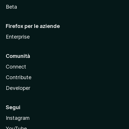
i
Beta
l
l
Firefox per le aziende
a
Enterprise
Comunità
Connect
Contribute
Developer
Segui
Instagram
YouTube