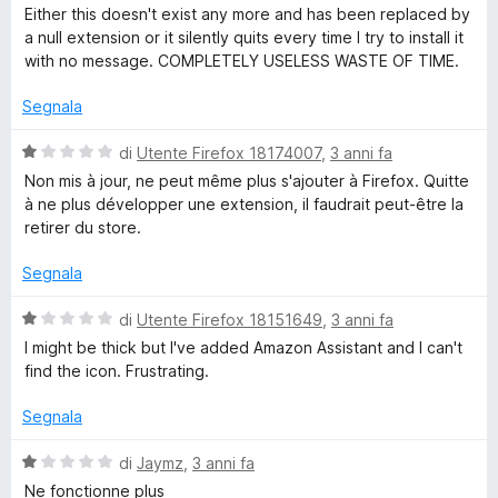
a
t
a
Either this doesn't exist any more and has been replaced by
l
a
z
1
a null extension or it silently quits every time I try to install it
u
t
s
with no message. COMPLETELY USELESS WASTE OF TIME.
t
a
u
o
a
1
5
Segnala
t
s
n
a
u
V
di
Utente Firefox 18174007
,
3 anni fa
1
5
a
Non mis à jour, ne peut même plus s'ajouter à Firefox. Quitte
A
s
l
à ne plus développer une extension, il faudrait peut-être la
u
u
retirer du store.
5
t
s
a
Segnala
t
s
a
V
di
Utente Firefox 18151649
,
3 anni fa
1
a
I might be thick but I've added Amazon Assistant and I can't
i
s
l
find the icon. Frustrating.
u
u
s
5
t
Segnala
a
t
t
V
di
Jaymz
,
3 anni fa
a
a
Ne fonctionne plus