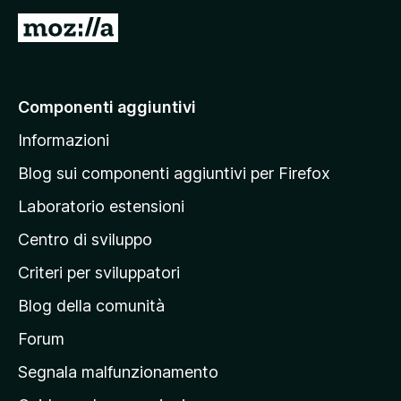
V
a
i
a
Componenti aggiuntivi
l
Informazioni
l
a
Blog sui componenti aggiuntivi per Firefox
p
Laboratorio estensioni
a
Centro di sviluppo
g
i
Criteri per sviluppatori
n
Blog della comunità
a
p
Forum
r
Segnala malfunzionamento
i