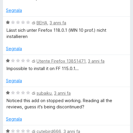
1
l
a
s
u
Segnala
u
t
n
5
a
V
di
BEHA
,
3 anni fa
t
a
Lässt sich unter Firefox 118.0.1 (WIN 10 prof.) nicht
t
a
l
installieren
1
u
s
t
Segnala
u
a
5
t
V
di
Utente Firefox 13851471
,
3 anni fa
a
a
Impossible to install it on FF 115.0.1...
1
l
s
u
Segnala
u
t
5
a
V
di
subaiku
,
3 anni fa
t
a
Noticed this add on stopped working. Reading all the
a
l
reviews, guess it's being discontinued?
1
u
s
t
Segnala
u
a
5
t
V
di
cutebird666
,
3 anni fa