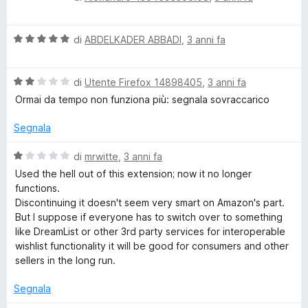
s
a
t
u
l
a
5
V
u
di
ABDELKADER ABBADI
,
3 anni fa
t
a
t
a
l
a
4
V
u
di
Utente Firefox 14898405
,
3 anni fa
t
s
a
t
a
u
Ormai da tempo non funziona più: segnala sovraccarico
l
a
3
5
u
t
s
Segnala
t
a
u
a
5
5
V
di
mrwitte
,
3 anni fa
t
s
a
Used the hell out of this extension; now it no longer
a
u
l
functions.
2
5
u
Discontinuing it doesn't seem very smart on Amazon's part.
s
t
But I suppose if everyone has to switch over to something
u
a
like DreamList or other 3rd party services for interoperable
5
t
wishlist functionality it will be good for consumers and other
a
sellers in the long run.
1
s
Segnala
u