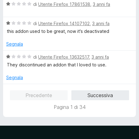
5
V
di
Utente Firefox 17861538
,
3 anni fa
a
l
V
u
di
Utente Firefox 14107102
,
3 anni fa
a
t
this addon used to be great, now it's deactivated
l
a
u
t
Segnala
t
a
a
1
V
di
Utente Firefox 13632517
,
3 anni fa
t
s
a
They discontinued an addon that I loved to use.
a
u
l
1
5
u
Segnala
s
t
u
a
Precedente
Successiva
5
t
a
Pagina 1 di 34
1
s
u
5