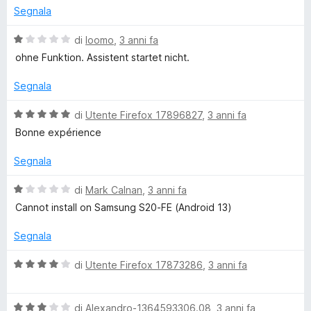
u
t
Segnala
t
a
a
4
V
di
loomo
,
3 anni fa
t
s
a
ohne Funktion. Assistent startet nicht.
a
u
l
5
5
u
Segnala
s
t
u
a
V
di
Utente Firefox 17896827
,
3 anni fa
5
t
a
Bonne expérience
a
l
1
u
Segnala
s
t
u
a
V
di
Mark Calnan
,
3 anni fa
5
t
a
Cannot install on Samsung S20-FE (Android 13)
a
l
5
u
Segnala
s
t
u
a
V
di
Utente Firefox 17873286
,
3 anni fa
5
t
a
a
l
1
V
u
di
Alexandro-1364593306.08
,
3 anni fa