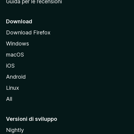
Guida per le recensioni
n
c
i
Download
p
Download Firefox
a
Windows
l
e
macOS
d
iOS
e
l
Android
s
Linux
i
All
t
o
M
Versioni di sviluppo
o
Nightly
z