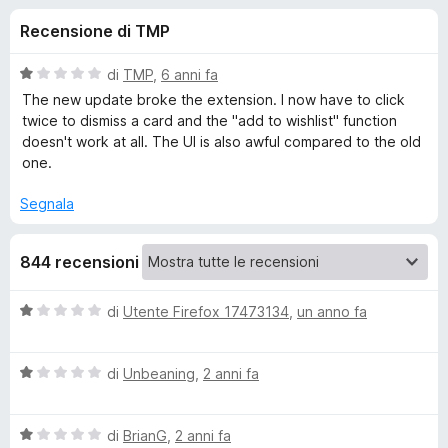
i
2
i
Recensione di TMP
s
v
o
u
i
5
V
di
TMP
,
6 anni fa
p
n
a
The new update broke the extension. I now have to click
e
l
twice to dismiss a card and the "add to wishlist" function
u
r
doesn't work at all. The UI is also awful compared to the old
i
t
F
one.
a
i
p
t
Segnala
r
a
e
e
1
f
844 recensioni
s
o
u
r
5
x
V
di
Utente Firefox 17473134
,
un anno fa
a
A
l
V
u
di
Unbeaning
,
2 anni fa
m
a
t
l
a
a
V
u
di
BrianG
,
2 anni fa
t