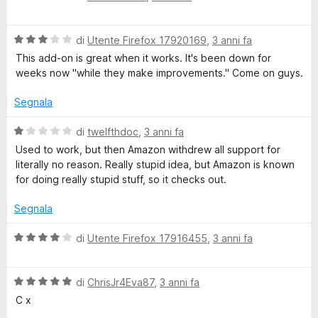
a
a
1
l
s
V
u
di
Utente Firefox 17920169
,
3 anni fa
u
a
t
This add-on is great when it works. It's been down for
5
l
a
weeks now "while they make improvements." Come on guys.
u
t
t
a
Segnala
a
1
t
s
V
di
twelfthdoc
,
3 anni fa
a
u
a
Used to work, but then Amazon withdrew all support for
3
5
l
literally no reason. Really stupid idea, but Amazon is known
s
u
for doing really stupid stuff, so it checks out.
u
t
5
a
Segnala
t
a
V
di
Utente Firefox 17916455
,
3 anni fa
1
a
s
l
u
V
u
di
ChrisJr4Eva87
,
3 anni fa
5
a
t
C x
l
a