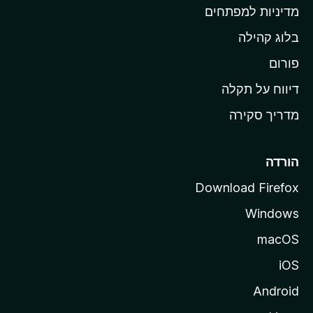
ת
מדיניות למפתחים
ש
בלוג קהילה
ל
M
פורום
o
דיווח על תקלה
z
מדריך סקירה
i
l
l
הורדה
a
Download Firefox
Windows
macOS
iOS
Android