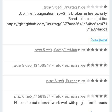
ר
5
ד
ו
מאת
Onurtag
, ‏
לפני 5 שנים
מ
N
י
ג
ת
Comment pagination (?p=2) is broken in firefox only.
ר
5
ו
Band-aid userscript fix:
e
ו
מ
ך
https://gist.github.com/Onurtag/9877ada3641c64bc84c471
ג
ת
5
71a374adc1
w
1
ו
מ
ך
סימון בדגל
s
ת
5
ו
ד
מאת
CampFireMan
, ‏
לפני 5 שנים
ך
י
E
5
ר
ד
ו
מאת
משתמש Firefox‏ 13406547
, ‏
לפני 5 שנים
n
י
ג
ר
5
h
ד
ו
מאת
Burner
, ‏
לפני 6 שנים
מ
י
ג
ת
ר
a
5
ו
ד
ו
מאת
משתמש Firefox‏ 14561554
, ‏
לפני 6 שנים
מ
ך
י
ג
ת
5
Nice suite but doesn't work well with paginated threads
n
ר
4
ו
ו