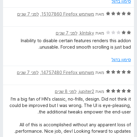
מ
ך
סימון בדגל
c
ג
ת
5
3
ו
ד
מאת
משתמש Firefox‏ 15107860
, ‏
לפני 7 שנים
e
מ
ך
י
ת
5
ר
ו
ד
ו
מאת
klntsky
, ‏
לפני 7 שנים
m
ך
י
ג
Inability to disable certain features renders this addon
5
ר
5
unusable. Forced smooth scrolling is just bad.
e
ו
מ
ג
ת
סימון בדגל
n
2
ו
מ
ך
ד
מאת
משתמש Firefox‏ 14757480
, ‏
לפני 7 שנים
ת
t
5
י
ו
ר
ך
ד
ו
מאת
jupiter2
, ‏
לפני 8 שנים
S
5
י
ג
I'm a big fan of HN's classic, no-frills, design. Did not think it
ר
5
could be improved but I was wrong. The UI is eye-pleasing,
u
ו
מ
the additional tweaks empower the end-user.
ג
ת
i
5
ו
All of this is accomplished without any apparent loss of
מ
ך
performance. Nice job, dev! Looking forward to updates.
ת
5