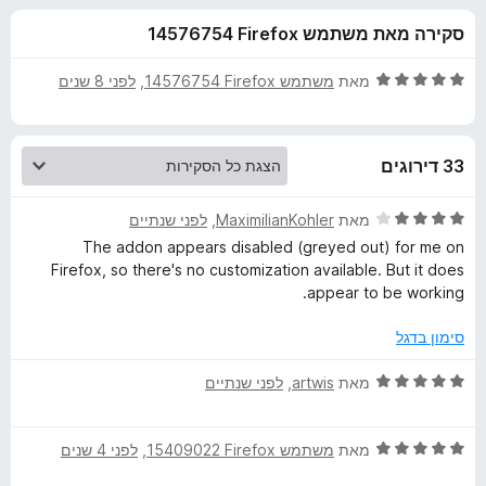
ע
ו
o
סקירה מאת משתמש Firefox‏ 14576754
ך
x
ב
5
ד
מאת
משתמש Firefox‏ 14576754
, ‏
לפני 8 שנים
ו
י
ר
ו
ר
33 דירוגים
ג
5
H
מ
ד
מאת
MaximilianKohler
, ‏
לפני שנתיים
ת
י
The addon appears disabled (greyed out) for me on
a
ו
ר
Firefox, so there's no customization available. But it does
ך
ו
appear to be working.
5
ג
c
4
סימון בדגל
מ
k
ת
ד
מאת
artwis
, ‏
לפני שנתיים
ו
י
e
ך
ר
5
ד
ו
מאת
משתמש Firefox‏ 15409022
, ‏
לפני 4 שנים
r
י
ג