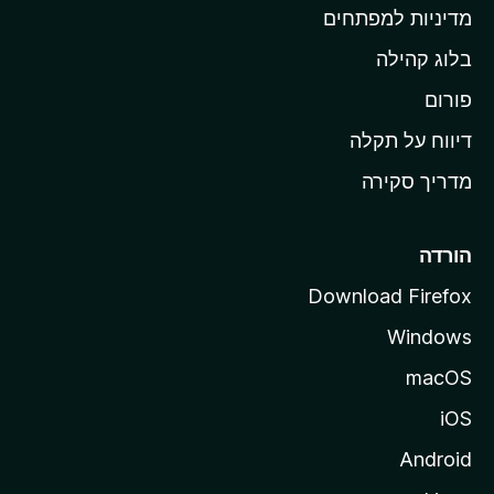
ת
מדיניות למפתחים
ש
בלוג קהילה
ל
M
פורום
o
דיווח על תקלה
z
מדריך סקירה
i
l
l
הורדה
a
Download Firefox
Windows
macOS
iOS
Android