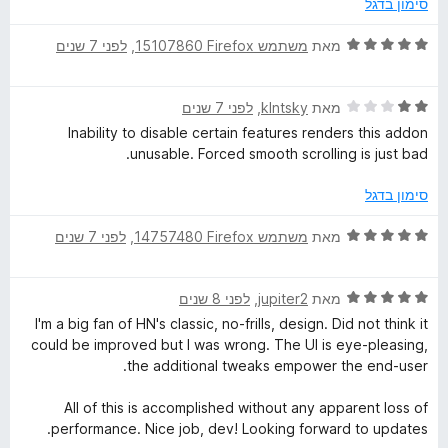
מ
ך
סימון בדגל
c
ג
ת
5
3
ו
ד
מאת
משתמש Firefox‏ 15107860
, ‏
לפני 7 שנים
e
מ
ך
י
ת
5
ר
ו
ד
ו
מאת
klntsky
, ‏
לפני 7 שנים
m
ך
י
ג
Inability to disable certain features renders this addon
5
ר
5
unusable. Forced smooth scrolling is just bad.
e
ו
מ
ג
ת
סימון בדגל
n
2
ו
מ
ך
ד
מאת
משתמש Firefox‏ 14757480
, ‏
לפני 7 שנים
ת
t
5
י
ו
ר
ך
ד
ו
מאת
jupiter2
, ‏
לפני 8 שנים
S
5
י
ג
I'm a big fan of HN's classic, no-frills, design. Did not think it
ר
5
could be improved but I was wrong. The UI is eye-pleasing,
u
ו
מ
the additional tweaks empower the end-user.
ג
ת
i
5
ו
All of this is accomplished without any apparent loss of
מ
ך
performance. Nice job, dev! Looking forward to updates.
ת
5