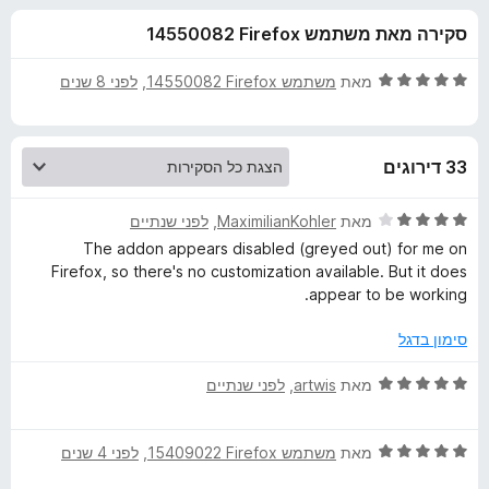
ע
ו
o
סקירה מאת משתמש Firefox‏ 14550082
ך
x
ב
5
ד
מאת
משתמש Firefox‏ 14550082
, ‏
לפני 8 שנים
ו
י
ר
ו
ר
33 דירוגים
ג
5
H
מ
ד
מאת
MaximilianKohler
, ‏
לפני שנתיים
ת
י
The addon appears disabled (greyed out) for me on
a
ו
ר
Firefox, so there's no customization available. But it does
ך
ו
appear to be working.
5
ג
c
4
סימון בדגל
מ
k
ת
ד
מאת
artwis
, ‏
לפני שנתיים
ו
י
e
ך
ר
5
ד
ו
מאת
משתמש Firefox‏ 15409022
, ‏
לפני 4 שנים
r
י
ג