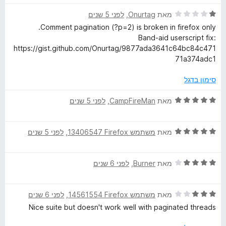
ר
5
ד
ו
מאת
Onurtag
, ‏
לפני 5 שנים
מ
N
י
ג
ת
Comment pagination (?p=2) is broken in firefox only.
ר
5
ו
Band-aid userscript fix:
e
ו
מ
ך
https://gist.github.com/Onurtag/9877ada3641c64bc84c471
ג
ת
5
71a374adc1
w
1
ו
מ
ך
סימון בדגל
s
ת
5
ו
ד
מאת
CampFireMan
, ‏
לפני 5 שנים
ך
י
E
5
ר
ד
ו
מאת
משתמש Firefox‏ 13406547
, ‏
לפני 5 שנים
n
י
ג
ר
5
h
ד
ו
מאת
Burner
, ‏
לפני 6 שנים
מ
י
ג
ת
ר
a
5
ו
ד
ו
מאת
משתמש Firefox‏ 14561554
, ‏
לפני 6 שנים
מ
ך
י
ג
ת
5
Nice suite but doesn't work well with paginated threads
n
ר
4
ו
ו