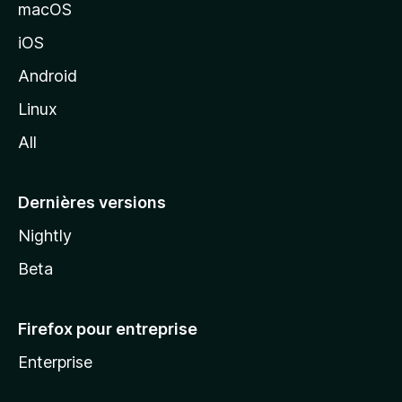
e
macOS
M
iOS
o
z
Android
i
Linux
l
All
l
a
Dernières versions
Nightly
Beta
Firefox pour entreprise
Enterprise