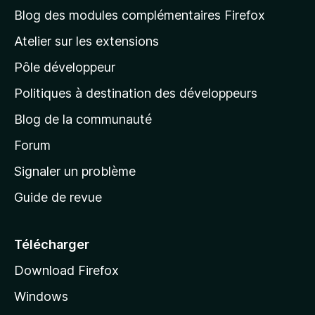
l
Blog des modules complémentaires Firefox
a
Atelier sur les extensions
p
Pôle développeur
a
g
Politiques à destination des développeurs
e
Blog de la communauté
d
’
Forum
a
Signaler un problème
c
Guide de revue
c
u
e
Télécharger
i
Download Firefox
l
Windows
d