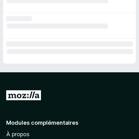
A
l
l
e
Modules complémentaires
r
À propos
à