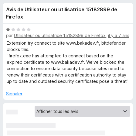
u
5
g
Avis de Utilisateur ou utilisatrice 15182899 de
a
e
Firefox
t
e
s
N
u
par
Utilisateur ou utilisatrice 15182899 de Firefox
,
il y a 7 ans
o
r
t
Extension try connect to site www.bakadev.fr, bitdefender
p
é
F
blocks this.
1
"firefox.exe has attempted to connect based on the
i
o
s
expired certificate to www.bakadev.fr. We've blocked the
r
u
connection to ensure data security because sites need to
e
u
r
renew their certificates with a certification authority to stay
f
5
up to date and outdated security certificates pose a threat"
o
r
x
Signaler
Y
a
y