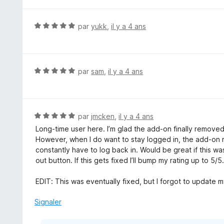
t
r
é
5
5
N
par
yukk
,
il y a 4 ans
s
o
u
t
r
é
5
5
N
par
sam
,
il y a 4 ans
s
o
u
t
r
é
5
5
N
par
jmcken
,
il y a 4 ans
s
o
Long-time user here. I’m glad the add-on finally remove
u
t
However, when I do want to stay logged in, the add-on 
r
é
constantly have to log back in. Would be great if this wa
5
5
out button. If this gets fixed I’ll bump my rating up to 5/5
s
u
EDIT: This was eventually fixed, but I forgot to update m
r
5
Signaler