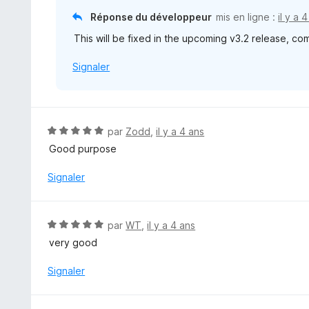
Réponse du développeur
mis en ligne :
il y a 
This will be fixed in the upcoming v3.2 release, c
Signaler
N
par
Zodd
,
il y a 4 ans
o
Good purpose
t
é
Signaler
5
s
u
N
par
WT
,
il y a 4 ans
r
o
very good
5
t
é
Signaler
5
s