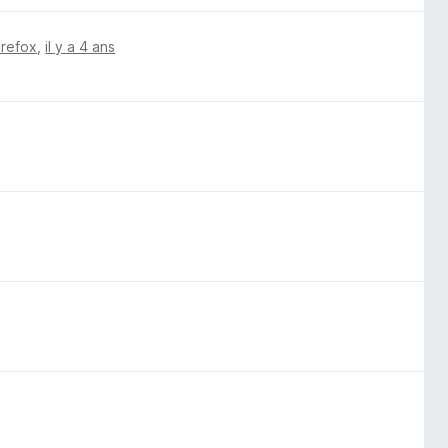
irefox
,
il y a 4 ans