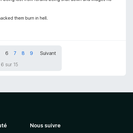
acked them burn in hell.
5
6
7
8
9
Suivant
6 sur 15
té
Nous suivre