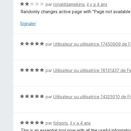
u
N
par
ronaldgameking
,
il y a 4 ans
r
o
Randomly changes active page with "Page not available?"
5
t
é
Signaler
2
s
u
N
par
Utilisateur ou utilisatrice 17450909 de F
r
o
5
t
é
5
N
par
Utilisateur ou utilisatrice 16131437 de F
s
o
u
t
r
é
5
5
N
par
Utilisateur ou utilisatrice 14325010 de F
s
o
u
t
r
é
5
5
N
par
folgoris
,
il y a 4 ans
s
o
This is an essential tool now with all the useful informa