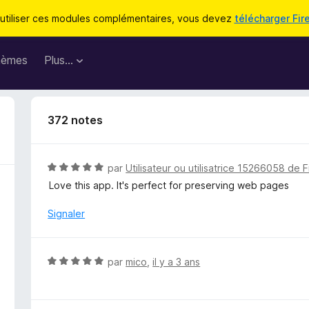
utiliser ces modules complémentaires, vous devez
télécharger Fir
hèmes
Plus…
372 notes
N
par
Utilisateur ou utilisatrice 15266058 de F
o
Love this app. It's perfect for preserving web pages
t
é
Signaler
5
s
u
N
par
mico
,
il y a 3 ans
r
o
5
t
é