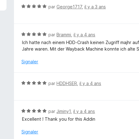
5
N
par
George1717
,
il y a 3 ans
s
o
u
t
r
é
5
5
N
par
Brammi
,
il y a 4 ans
s
o
Ich hatte nach einem HDD-Crash keinen Zugriff majhr auf
u
t
Jahre waren. Mit der Wayback Machine konnte ich alte S
r
é
5
5
Signaler
s
u
r
N
par
HDDHSER
,
il y a 4 ans
5
o
t
é
5
N
par
Jiminy1
,
il y a 4 ans
s
o
Excellent ! Thank you for this Addin
u
t
r
é
Signaler
5
5