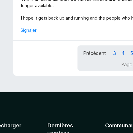
u
t
longer available.
r
é
5
5
I hope it gets back up and running and the people who h
s
u
Signaler
r
5
Précédent
3
4
Page 
écharger
Dernières
Communau