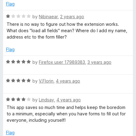
d
Flag
1
o
R
by
Nibinaear
,
2 years ago
u
a
There is no way to figure out how the extension works.
t
t
What does "load all fields" mean? Where do I add my name,
o
e
address etc to the form filler?
f
d
5
1
Flag
o
u
R
by
Firefox user 17989383
,
3 years ago
t
a
o
t
f
R
e
by
V.Florin
,
4 years ago
5
a
d
t
5
R
e
by
Lindsay
,
4 years ago
o
a
d
u
This app saves so much time and helps keep the boredom
t
5
t
to a minimum, especially when you have forms to fill out for
e
o
o
everyone, including yourself!
d
u
f
4
t
5
Flag