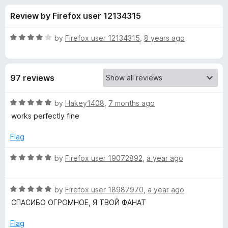
s
t
-
Review by Firefox user 12134315
o
o
f
f
n
5
R
by
Firefox user 12134315
,
8 years ago
s
o
a
t
e
r
97 reviews
d
4
A
o
R
by
Hakey1408
,
7 months ago
u
a
works perfectly fine
u
t
t
o
e
Flag
f
d
t
5
5
R
by
Firefox user 19072892
,
a year ago
o
a
o
u
t
t
R
e
by
Firefox user 18987970
,
a year ago
F
o
a
d
СПАСИБО ОГРОМНОЕ, Я ТВОЙ ФАНАТ
f
t
5
o
5
e
o
Flag