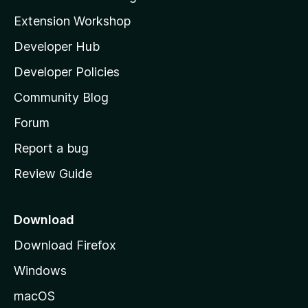
i
Extension Workshop
l
Developer Hub
l
a
Developer Policies
'
Community Blog
s
h
Forum
o
Report a bug
m
Review Guide
e
p
a
Download
g
Download Firefox
e
Windows
macOS