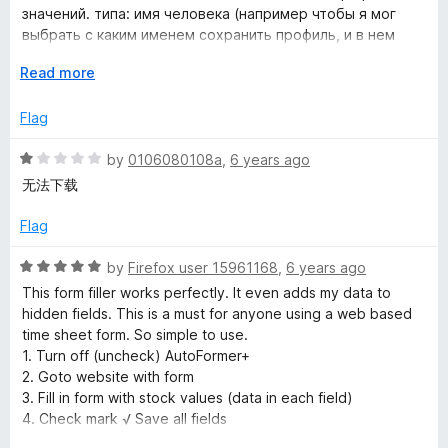
o
значений. типа: имя человека (например чтобы я мог
u
выбрать с каким именем сохранить профиль, и в нем
t
будут значения для нужных мне полей..), потом его
o
E
Read more
номер телефона, email, страна из списка выпадающего и
f
x
тд... и чтобы таких людей можно было добавлять/
5
p
Flag
удалять из наборов и чтобы когда захожу на страницу то
a
можно было бы выбирать какими данными заполнять
n
R
by
0106080108a
,
6 years ago
поля.
d
a
ну например через правую кнопку на любом из полей и
无法下载
t
t
там было ваше дополнение (ну или как оно сейчас на
o
e
панеле дополнений..) и там можно былобы выбрать имя
Flag
d
уже существующего профиля или чтобы можно было как
1
и сейчас оно сохраняет текущие поля формы, но в
R
by
Firefox user 15961168
,
6 years ago
o
новый или существующий профиль и запоминало с каким
a
This form filler works perfectly. It even adds my data to
u
профилем мы сейчас работали... и при следующем
t
hidden fields. This is a must for anyone using a web based
t
входе в страниц опять таки автоматом заполняло
e
time sheet form. So simple to use.
o
последним выбранным набором данных (из последнего
d
1. Turn off (uncheck) AutoFormer+
f
выбранного/созданного профиля).
5
2. Goto website with form
5
если непонятно что я тут написал, то спросите и я еще
o
3. Fill in form with stock values (data in each field)
раз опишу.
u
4. Check mark √ Save all fields
t
5. Next time you want those stock values Goto website with