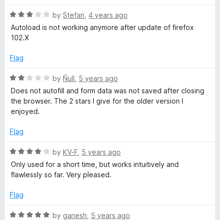
o
o
u
f
R
by
Stefan
,
4 years ago
t
5
a
Autoload is not working anymore after update of firefox
o
t
102.X
f
e
5
d
Flag
3
o
R
by
Ñull
,
5 years ago
u
a
Does not autofill and form data was not saved after closing
t
t
the browser. The 2 stars I give for the older version I
o
e
enjoyed.
f
d
5
2
Flag
o
u
R
by
KV-F
,
5 years ago
t
a
Only used for a short time, but works intuitively and
o
t
flawlessly so far. Very pleased.
f
e
5
d
Flag
4
o
R
by
ganesh
,
5 years ago