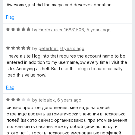
u
a
Awesome, just did the magic and deserves donation
t
t
o
e
Flag
f
d
5
5
R
by
Firefox user 16831506
,
5 years ago
o
a
u
t
t
R
e
by
peterfnet
,
6 years ago
o
a
d
I have a site I log into that requires the account name to be
f
t
5
entered in addition to my username/pw every time I visit the
5
e
o
site. Annoying as hell. But I use this plugin to automatically
d
u
load this value now!
5
t
o
o
Flag
u
f
t
5
R
by
telealex
,
6 years ago
o
a
сильно простое дополнение. мне надо на одной
f
t
странице вводить автоматически значения в несколько
5
e
полей (как это сейчас организовано). при этом значения
d
должны быть связаны между собой (сейчас по сути
3
этого нет). тоесть несколько именованных профилей