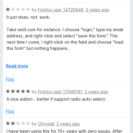
d
u
5
t
r
R
by
Firefox user 14720649
,
2 years ago
o
o
a
It just does. not. work.
u
f
t
m
t
5
e
Take wolt.com for instance. I choose "login," type my email
o
d
address, and right-click and select "save this form." The
e
f
1
next time I come, I right-click on the field and choose "load
5
o
this form" but nothing happens.
r
u
t
What's the point of this add-on if it can't handle even that!?
o
E
Read more
+
f
x
5
p
Flag
a
n
R
by
Firefox user 17049191
,
2 years ago
d
a
A nice addon，better if support radio auto-select.
t
t
o
e
Flag
d
5
R
by
Chrystal
,
2 years ago
o
a
I have been using this for 10+ years with zero issues. After