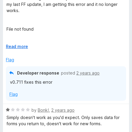
u
t
my last FF update, I am getting this error and it no longer
t
e
works.
o
d
f
2
5
o
File not found
u
t
Firefox can’t find the file at moz-extension://ecd39a85-
o
E
Read more
be10-49eb-bfde-1f6402649e21/autoformer-plus-
f
x
popup.htm.
5
p
Flag
a
Check the file name for capitalization or other typing errors.
n
Check to see if the file was moved, renamed or deleted.
Developer response
posted
2 years ago
d
v0.711 fixes this error
t
o
Flag
R
by
Bonk!
,
2 years ago
a
Simply doesn't work as you'd expect. Only saves data for
t
forms you return to, doesn't work for new forms.
e