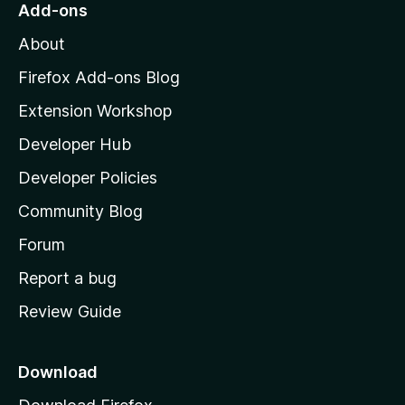
o
Add-ons
M
About
o
z
Firefox Add-ons Blog
i
Extension Workshop
l
Developer Hub
l
a
Developer Policies
'
Community Blog
s
h
Forum
o
Report a bug
m
Review Guide
e
p
a
Download
g