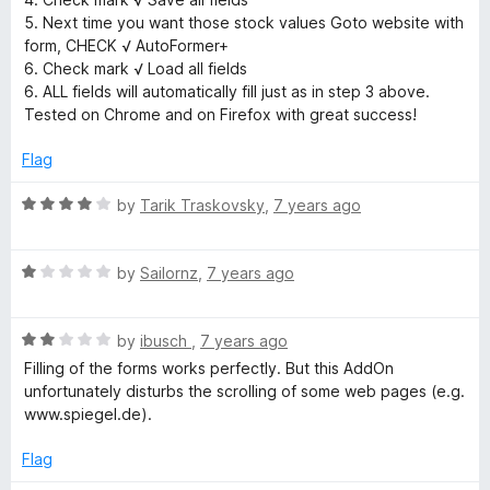
t
5. Next time you want those stock values Goto website with
o
form, CHECK √ AutoFormer+
f
6. Check mark √ Load all fields
5
6. ALL fields will automatically fill just as in step 3 above.
Tested on Chrome and on Firefox with great success!
Flag
R
by
Tarik Traskovsky
,
7 years ago
a
t
R
e
by
Sailornz
,
7 years ago
a
d
t
4
R
e
by
ibusch
,
7 years ago
o
a
d
u
Filling of the forms works perfectly. But this AddOn
t
1
t
unfortunately disturbs the scrolling of some web pages (e.g.
e
o
o
www.spiegel.de).
d
u
f
2
t
5
Flag
o
o