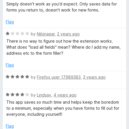
a
Simply doesn't work as you'd expect. Only saves data for
t
forms you return to, doesn't work for new forms.
e
d
Flag
1
o
R
by
Nibinaear
,
2 years ago
u
a
There is no way to figure out how the extension works.
t
t
What does "load all fields" mean? Where do I add my name,
o
e
address etc to the form filler?
f
d
5
1
Flag
o
u
R
by
Firefox user 17989383
,
3 years ago
t
a
o
t
f
R
e
by
Lindsay
,
4 years ago
5
a
d
This app saves so much time and helps keep the boredom
t
5
to a minimum, especially when you have forms to fill out for
e
o
everyone, including yourself!
d
u
4
t
Flag