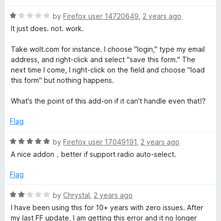
d
u
5
t
r
R
by
Firefox user 14720649
,
2 years ago
o
o
a
It just does. not. work.
u
f
t
m
t
5
e
Take wolt.com for instance. I choose "login," type my email
o
d
address, and right-click and select "save this form." The
e
f
1
next time I come, I right-click on the field and choose "load
5
o
this form" but nothing happens.
r
u
t
What's the point of this add-on if it can't handle even that!?
o
+
f
Flag
5
R
by
Firefox user 17049191
,
2 years ago
a
A nice addon，better if support radio auto-select.
t
e
Flag
d
5
R
by
Chrystal
,
2 years ago
o
a
I have been using this for 10+ years with zero issues. After
u
t
my last FF update, I am getting this error and it no longer