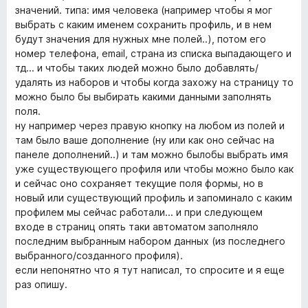
o
значений. типа: имя человека (например чтобы я мог
u
выбрать с каким именем сохранить профиль, и в нем
t
будут значения для нужных мне полей..), потом его
o
номер телефона, email, страна из списка выпадающего и
f
тд... и чтобы таких людей можно было добавлять/
5
удалять из наборов и чтобы когда захожу на страницу то
можно было бы выбирать какими данными заполнять
поля.
ну например через правую кнопку на любом из полей и
там было ваше дополнение (ну или как оно сейчас на
панеле дополнений..) и там можно былобы выбрать имя
уже существующего профиля или чтобы можно было как
и сейчас оно сохраняет текущие поля формы, но в
новый или существующий профиль и запоминало с каким
профилем мы сейчас работали... и при следующем
входе в страниц опять таки автоматом заполняло
последним выбранным набором данных (из последнего
выбранного/созданного профиля).
если непонятно что я тут написал, то спросите и я еще
раз опишу.