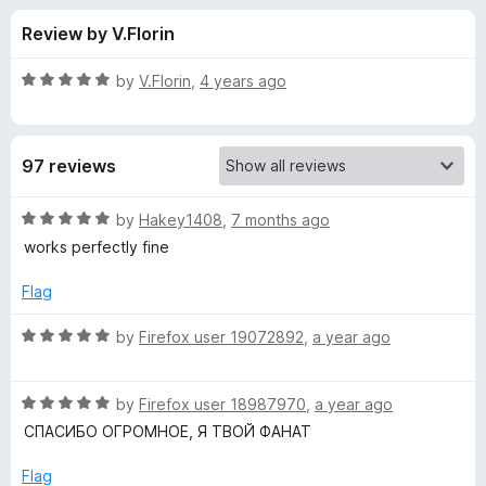
s
t
-
Review by V.Florin
o
o
f
f
n
5
R
by
V.Florin
,
4 years ago
s
o
a
t
e
r
97 reviews
d
5
A
o
R
by
Hakey1408
,
7 months ago
u
a
works perfectly fine
u
t
t
o
e
Flag
f
d
t
5
5
R
by
Firefox user 19072892
,
a year ago
o
a
o
u
t
t
R
e
by
Firefox user 18987970
,
a year ago
F
o
a
d
СПАСИБО ОГРОМНОЕ, Я ТВОЙ ФАНАТ
f
t
5
o
5
e
o
Flag