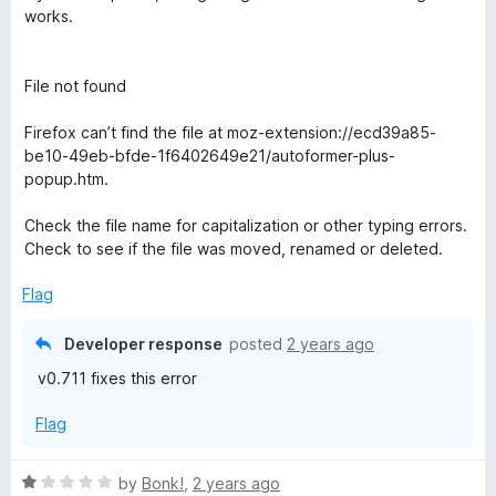
t
e
works.
o
d
f
2
5
o
File not found
u
t
Firefox can’t find the file at moz-extension://ecd39a85-
o
be10-49eb-bfde-1f6402649e21/autoformer-plus-
f
popup.htm.
5
Check the file name for capitalization or other typing errors.
Check to see if the file was moved, renamed or deleted.
Flag
Developer response
posted
2 years ago
v0.711 fixes this error
Flag
R
by
Bonk!
,
2 years ago