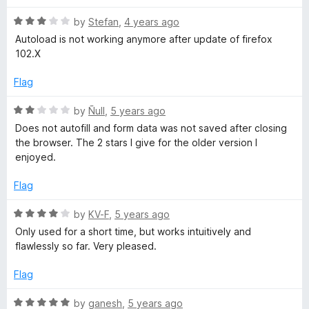
o
o
u
f
R
by
Stefan
,
4 years ago
t
5
a
Autoload is not working anymore after update of firefox
o
t
102.X
f
e
5
d
Flag
3
o
R
by
Ñull
,
5 years ago
u
a
Does not autofill and form data was not saved after closing
t
t
the browser. The 2 stars I give for the older version I
o
e
enjoyed.
f
d
5
2
Flag
o
u
R
by
KV-F
,
5 years ago
t
a
Only used for a short time, but works intuitively and
o
t
flawlessly so far. Very pleased.
f
e
5
d
Flag
4
o
R
by
ganesh
,
5 years ago