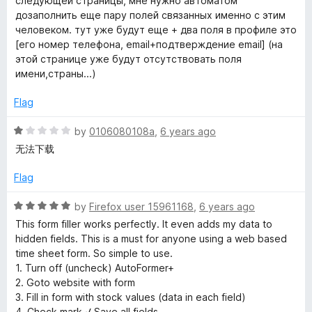
следующей страницы, мне нужно автоматом
дозаполнить еще пару полей связанных именно с этим
человеком. тут уже будут еще + два поля в профиле это
[его номер телефона, email+подтверждение email] (на
этой странице уже будут отсутствовать поля
имени,страны...)
Flag
R
by
0106080108a
,
6 years ago
a
无法下载
t
e
Flag
d
1
R
by
Firefox user 15961168
,
6 years ago
o
a
This form filler works perfectly. It even adds my data to
u
t
hidden fields. This is a must for anyone using a web based
t
e
time sheet form. So simple to use.
o
d
1. Turn off (uncheck) AutoFormer+
f
5
2. Goto website with form
5
o
3. Fill in form with stock values (data in each field)
u
4. Check mark √ Save all fields