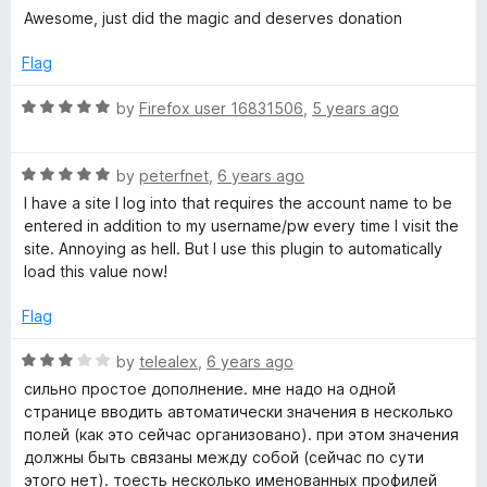
u
a
Awesome, just did the magic and deserves donation
t
t
o
e
Flag
f
d
5
5
R
by
Firefox user 16831506
,
5 years ago
o
a
u
t
t
R
e
by
peterfnet
,
6 years ago
o
a
d
I have a site I log into that requires the account name to be
f
t
5
entered in addition to my username/pw every time I visit the
5
e
o
site. Annoying as hell. But I use this plugin to automatically
d
u
load this value now!
5
t
o
o
Flag
u
f
t
5
R
by
telealex
,
6 years ago
o
a
сильно простое дополнение. мне надо на одной
f
t
странице вводить автоматически значения в несколько
5
e
полей (как это сейчас организовано). при этом значения
d
должны быть связаны между собой (сейчас по сути
3
этого нет). тоесть несколько именованных профилей