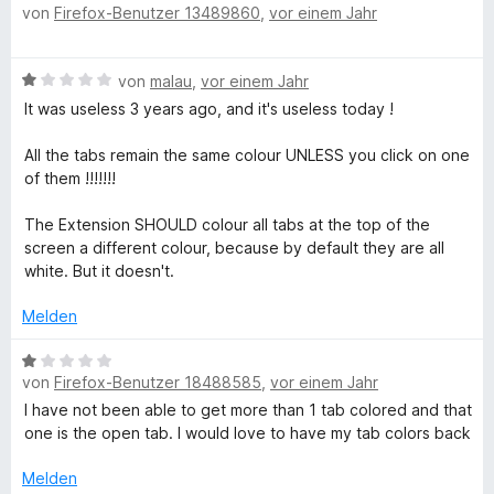
von
Firefox-Benutzer 13489860
,
vor einem Jahr
e
s
r
t
w
t
m
e
e
i
B
von
malau
,
vor einem Jahr
r
t
t
e
t
m
It was useless 3 years ago, and it's useless today !
4
w
e
i
v
e
t
t
All the tabs remain the same colour UNLESS you click on one
o
r
m
5
of them !!!!!!!
n
t
i
v
5
e
t
o
The Extension SHOULD colour all tabs at the top of the
S
t
3
n
screen a different colour, because by default they are all
t
m
v
5
white. But it doesn't.
e
i
o
S
r
t
n
Melden
t
n
1
5
e
e
v
B
S
r
n
o
von
Firefox-Benutzer 18488585
,
vor einem Jahr
e
t
n
n
w
e
e
I have not been able to get more than 1 tab colored and that
5
e
r
n
one is the open tab. I would love to have my tab colors back
S
r
n
t
t
e
Melden