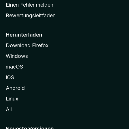
r
Einen Fehler melden
t
Bewertungsleitfaden
s
e
i
Herunterladen
t
Download Firefox
e
Windows
g
e
macOS
h
iOS
e
n
Android
Linux
All
Neueste Versionen