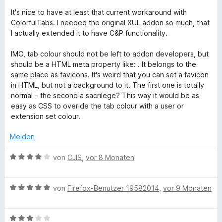
e
m
5
r
It's nice to have at least that current workaround with
l
i
v
n
ColorfulTabs. I needed the original XUL addon so much, that
t
o
e
I actually extended it to have C&P functionality.
o
5
n
n
v
5
IMO, tab colour should not be left to addon developers, but
o
S
r
should be a HTML meta property like: . It belongs to the
n
t
same place as favicons. It's weird that you can set a favicon
5
e
in HTML, but not a background to it. The first one is totally
f
S
r
normal – the second a sacrilege? This way it would be as
t
n
easy as CSS to overide the tab colour with a user or
u
e
e
extension set colour.
r
n
l
n
Melden
e
n
B
T
von
CJIS
,
vor 8 Monaten
e
w
a
B
e
von
Firefox-Benutzer 19582014
,
vor 9 Monaten
e
r
b
w
t
B
e
e