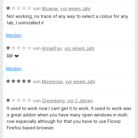
e
e
n
r
t
B
von
Moamar
,
vor einem Jahr
n
m
e
Not working, no trace of any way to select a colour for any
e
i
w
tab, I uninstalled it
n
t
e
1
r
Melden
v
t
o
e
B
von
AnnanFay
,
vor einem Jahr
n
t
e
RIP 💔
5
m
w
S
i
e
Melden
t
t
r
e
1
t
B
von
Moonrose
,
vor einem Jahr
r
v
e
e
n
o
t
w
e
n
m
B
e
von
Greenberg
,
vor 2 Jahren
n
5
i
e
r
It used to work now I cant get it to work. It used to work was
S
t
w
t
a great addon when you have many open windows in multi-
t
1
e
e
row especially although for that you have to use Floorp
e
v
r
t
Firefox based browser.
r
o
t
m
n