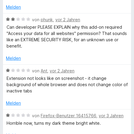
m
1
n
t
e
n
Melden
i
v
5
e
r
e
t
o
S
r
t
n
B
von
phunk
,
vor 2 Jahren
2
n
t
n
e
e
Can developer PLEASE EXPLAIN why this add-on required
v
5
e
e
t
w
"Access your data for all websites" permission? That sounds
o
S
r
n
m
e
like an EXTREME SECURITY RISK, for an unknown use or
n
t
n
i
r
benefit.
5
e
e
t
t
S
r
n
5
e
Melden
t
n
v
t
e
e
o
m
B
von
Ant
,
vor 2 Jahren
r
n
n
i
e
Extension not looks like on screenshot - it change
n
5
t
w
background of whole browser and does not change color of
e
S
2
e
inactive tabs
n
t
v
r
e
o
t
Melden
r
n
e
n
5
t
B
von
Firefox-Benutzer 16415766
,
vor 3 Jahren
e
S
m
e
Horrible now, turns my dark theme bright white.
n
t
i
w
e
t