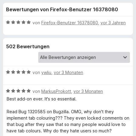
u
t
f
Bewertungen von Firefox-Benutzer 16378080
2
o
n
,
x
6
B
von
Firefox-Benutzer 16378080
,
vor 3 Jahren
-
g
v
e
B
o
w
n
e
r
e
502 Bewertungen
5
r
o
S
t
w
n
t
e
s
e
t
e
B
f
von
ywliu
,
vor 3 Monaten
r
m
r
e
n
i
w
e
t
ü
B
e
von
MarkusProkott
,
vor 3 Monaten
n
5
e
r
v
Best add-on ever. It's so essential.
r
w
t
o
e
e
n
Read Bug 1320585 on Bugzilla. OMG, why don't they
C
r
t
5
implement tab colouring??? They even locked comments on
t
m
S
that bug after they saw that so many people would love to
e
i
o
t
have tab colours. Why do they hate users so much?
t
t