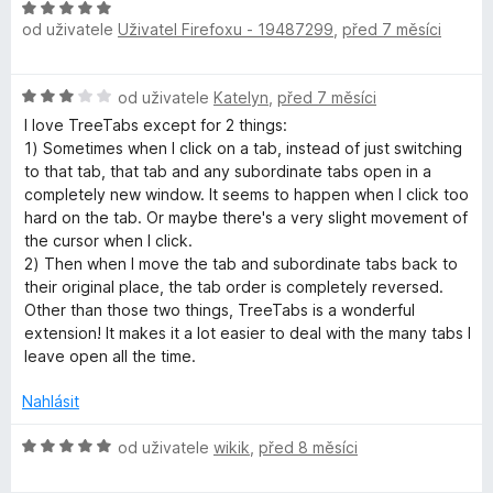
í
z
H
n
b
:
od uživatele
Uživatel Firefoxu - 19487299
,
před 7 měsíci
5
o
o
5
d
c
z
n
e
H
od uživatele
Katelyn
,
před 7 měsíci
5
o
n
o
c
í
I love TreeTabs except for 2 things:
d
e
:
1) Sometimes when I click on a tab, instead of just switching
n
n
5
to that tab, that tab and any subordinate tabs open in a
o
í
z
completely new window. It seems to happen when I click too
c
:
5
hard on the tab. Or maybe there's a very slight movement of
e
5
the cursor when I click.
n
z
2) Then when I move the tab and subordinate tabs back to
í
5
their original place, the tab order is completely reversed.
:
Other than those two things, TreeTabs is a wonderful
3
extension! It makes it a lot easier to deal with the many tabs I
z
leave open all the time.
5
Nahlásit
H
od uživatele
wikik
,
před 8 měsíci
o
d