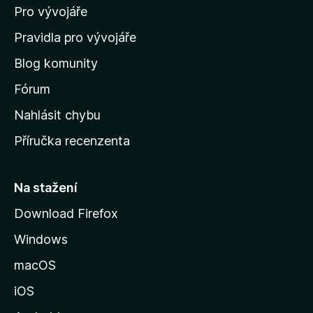
Pro vývojáře
o
m
Pravidla pro vývojáře
o
Blog komunity
v
s
Fórum
k
Nahlásit chybu
o
Příručka recenzenta
u
s
t
Na stažení
r
Download Firefox
á
Windows
n
k
macOS
u
iOS
M