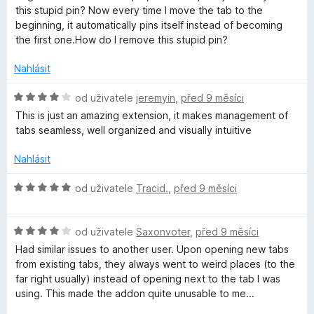
c
:
this stupid pin? Now every time I move the tab to the
e
5
beginning, it automatically pins itself instead of becoming
n
z
the first one.How do I remove this stupid pin?
í
5
:
Nahlásit
1
z
H
od uživatele
jeremyin
,
před 9 měsíci
5
o
This is just an amazing extension, it makes management of
d
tabs seamless, well organized and visually intuitive
n
o
Nahlásit
c
e
H
od uživatele
Tracid.
,
před 9 měsíci
n
o
í
d
:
H
n
od uživatele
Saxonvoter
,
před 9 měsíci
4
o
o
Had similar issues to another user. Upon opening new tabs
z
d
c
from existing tabs, they always went to weird places (to the
5
n
e
far right usually) instead of opening next to the tab I was
o
n
using. This made the addon quite unusable to me...
c
í