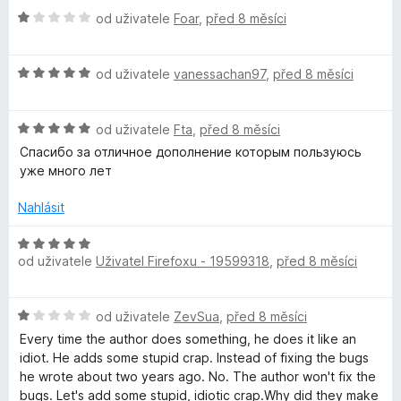
H
n
od uživatele
Foar
,
před 8 měsíci
o
o
d
c
H
n
od uživatele
vanessachan97
,
před 8 měsíci
e
o
o
n
d
c
í
H
n
od uživatele
Fta
,
před 8 měsíci
e
:
o
o
n
5
Спасибо за отличное дополнение которым пользуюсь
d
c
í
z
уже много лет
n
e
:
5
o
n
1
Nahlásit
c
í
z
e
:
5
H
n
5
od uživatele
Uživatel Firefoxu - 19599318
,
před 8 měsíci
o
í
z
d
:
5
n
H
5
od uživatele
ZevSua
,
před 8 měsíci
o
o
z
c
Every time the author does something, he does it like an
d
5
e
idiot. He adds some stupid crap. Instead of fixing the bugs
n
n
he wrote about two years ago. No. The author won't fix the
o
í
bugs. Let's add some stupid, idiotic crap.Why did they make