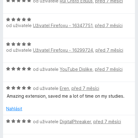
H
od uživatele
Rui Cristo Equus
,
před 7 měsíci
o
í
5
o
c
e
:
d
e
5
H
n
n
z
e
od uživatele
Uživatel Firefoxu - 16347751
,
před 7 měsíci
o
o
í
5
d
c
:
S
n
e
5
H
o
n
z
od uživatele
Uživatel Firefoxu - 16299724
,
před 7 měsíci
o
c
í
5
t
d
e
:
n
n
5
y
H
od uživatele
YouTube Dislike
,
před 7 měsíci
o
í
z
o
c
:
5
d
e
l
5
H
n
od uživatele
Eren
,
před 7 měsíci
n
z
o
o
í
Amazing extension, saved me a lot of time on my studies.
5
e
d
c
:
n
e
Nahlásit
5
T
o
n
z
c
í
H
od uživatele
DigitalPhreaker
,
před 7 měsíci
5
e
:
a
o
n
5
d