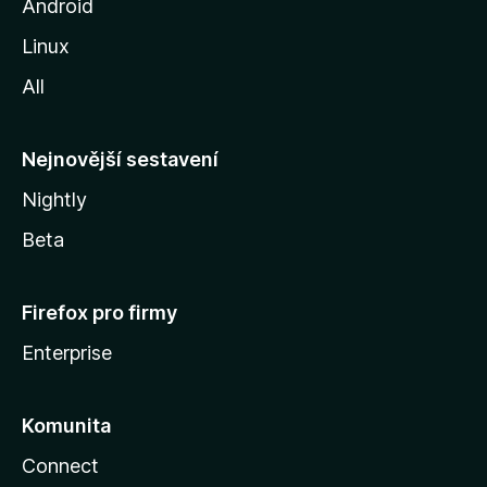
o
Android
z
Linux
i
All
l
l
y
Nejnovější sestavení
Nightly
Beta
Firefox pro firmy
Enterprise
Komunita
Connect