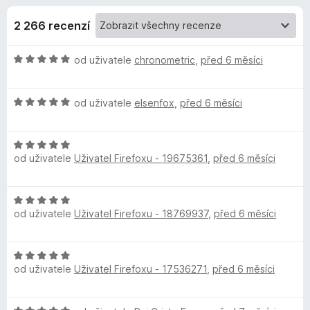
e
4
č
,
2 266 recenzí
e
d
5
F
z
H
od uživatele
chronometric
,
před 6 měsíci
i
o
5
o
r
d
e
p
H
n
od uživatele
elsenfox
,
před 6 měsíci
f
o
o
o
d
l
c
x
H
n
e
od uživatele
Uživatel Firefoxu - 19675361
,
před 6 měsíci
o
o
n
ň
d
c
í
n
e
:
k
H
o
n
5
od uživatele
Uživatel Firefoxu - 18769937
,
před 6 měsíci
o
c
í
z
d
u
e
:
5
n
n
5
H
o
í
z
T
od uživatele
Uživatel Firefoxu - 17536271
,
před 6 měsíci
o
c
:
5
d
e
5
r
n
n
z