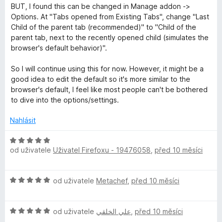
e
:
BUT, I found this can be changed in Manage addon ->
n
5
Options. At "Tabs opened from Existing Tabs", change "Last
í
z
Child of the parent tab (recommended)" to "Child of the
:
5
parent tab, next to the recently opened child (simulates the
4
browser's default behavior)".
z
5
So I will continue using this for now. However, it might be a
good idea to edit the default so it's more similar to the
browser's default, I feel like most people can't be bothered
to dive into the options/settings.
Nahlásit
H
od uživatele
Uživatel Firefoxu - 19476058
,
před 10 měsíci
o
d
n
H
od uživatele
Metachef
,
před 10 měsíci
o
o
c
d
e
H
n
od uživatele
علي الخلقي
,
před 10 měsíci
n
o
o