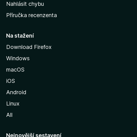
k
Nahlásit chybu
o
Příručka recenzenta
u
s
t
Na stažení
r
Download Firefox
á
Windows
n
k
macOS
u
iOS
M
o
Android
z
Linux
i
All
l
l
y
Nejnovější sestavení