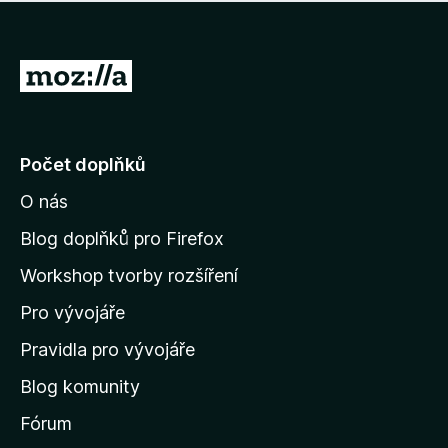
í
d
o
m
n
n
o
e
P
c
h
e
ř
o
n
e
d
o
n
j
Počet doplňků
o
í
c
O nás
t
e
n
n
Blog doplňků pro Firefox
o
a
Workshop tvorby rozšíření
d
Pro vývojáře
o
m
Pravidla pro vývojáře
o
Blog komunity
v
s
Fórum