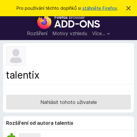
H
Přihlásit se
Pro používání těchto doplňků si
stáhněte Firefox
.
S
k
l
D
r
e
ý
o
t
d
p
Rozšíření
Motivy vzhledu
Více…
a
l
t
ň
k
y
d
talentix
o
p
r
o
Nahlásit tohoto uživatele
h
l
í
Rozšíření od autora talentix
ž
e