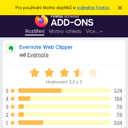
H
Přihlásit se
Pro používání těchto doplňků si
stáhněte Firefox
.
S
k
l
D
r
e
ý
o
t
d
p
Rozšíření
Motivy vzhledu
Více…
a
l
t
ň
R
Evernote Web Clipper
k
od
Evernote
y
e
d
H
o
c
o
p
Hodnocení: 3,5 z 5
d
r
e
n
5
574
o
o
4
164
h
n
c
l
3
76
e
í
n
z
2
76
í
ž
1
334
:
e