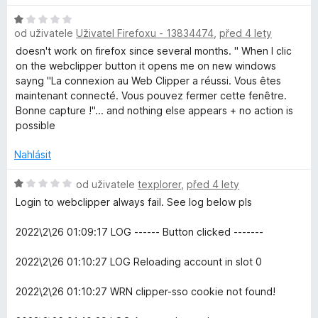
z
n
H
e
5
o
od uživatele
Uživatel Firefoxu - 13834474
,
před 4 lety
o
c
d
doesn't work on firefox since several months. " When I clic
e
r
n
on the webclipper button it opens me on new windows
n
o
sayng "La connexion au Web Clipper a réussi. Vous êtes
í
n
c
maintenant connecté. Vous pouvez fermer cette fenêtre.
:
e
Bonne capture !"... and nothing else appears + no action is
1
o
n
possible
z
í
5
:
Nahlásit
t
1
z
H
od uživatele
texplorer
,
před 4 lety
e
5
o
Login to webclipper always fail. See log below pls
d
W
n
2022\2\26 01:09:17 LOG ------ Button clicked -------
o
c
e
2022\2\26 01:10:27 LOG Reloading account in slot 0
e
n
2022\2\26 01:10:27 WRN clipper-sso cookie not found!
b
í
: